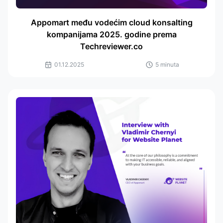
Appomart među vodećim cloud konsalting
kompanijama 2025. godine prema
Techreviewer.co
01.12.2025
5 minuta