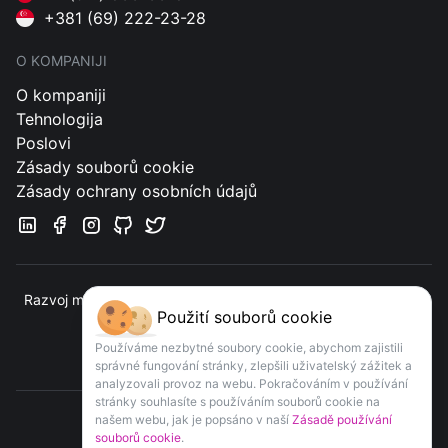
+381 (69) 222-23-28
O KOMPANIJI
O kompaniji
Tehnologija
Poslovi
Zásady souborů cookie
Zásady ochrany osobních údajů
Razvoj mobilnih aplikacija i veb usluga orijentisanih na klijente
Použití souborů cookie
Kontakt
Používáme nezbytné soubory cookie, abychom zajistili
správné fungování stránky, zlepšili uživatelský zážitek a
analyzovali provoz na webu. Pokračováním v používání
stránky souhlasíte s používáním souborů cookie na
našem webu, jak je popsáno v naší
Zásadě používání
souborů cookie
.