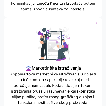
komunikaciju između Klijenta i Izvođača putem
formalizovanja zahteva za interfejs.
Marketinška istraživanja
Appomartova marketinška istraživanja u oblasti
buduće mobilne aplikacije u velikoj meri
određuju njen uspeh. Podaci dobijeni tokom
istraživanja pružaju razumevanje karakteristika
ciljne publike, preferiranog grafičkog dizajna i
funkcionalnosti softverskog proizvoda.