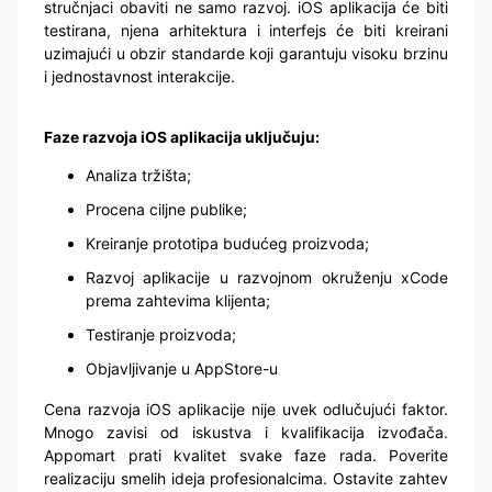
stručnjaci obaviti ne samo razvoj. iOS aplikacija će biti
testirana, njena arhitektura i interfejs će biti kreirani
uzimajući u obzir standarde koji garantuju visoku brzinu
i jednostavnost interakcije.
Faze razvoja iOS aplikacija uključuju:
Analiza tržišta;
Procena ciljne publike;
Kreiranje prototipa budućeg proizvoda;
Razvoj aplikacije u razvojnom okruženju xCode
prema zahtevima klijenta;
Testiranje proizvoda;
Objavljivanje u AppStore-u
Cena razvoja iOS aplikacije nije uvek odlučujući faktor.
Mnogo zavisi od iskustva i kvalifikacija izvođača.
Appomart prati kvalitet svake faze rada. Poverite
realizaciju smelih ideja profesionalcima. Ostavite zahtev