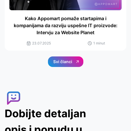
Kako Appomart pomaže startapima i
kompanijama da razviju uspešne IT proizvode:
Intervju za Website Planet
23.07.2025
1 minut
Svi članci
Dobijte detaljan
opis i ponudu u