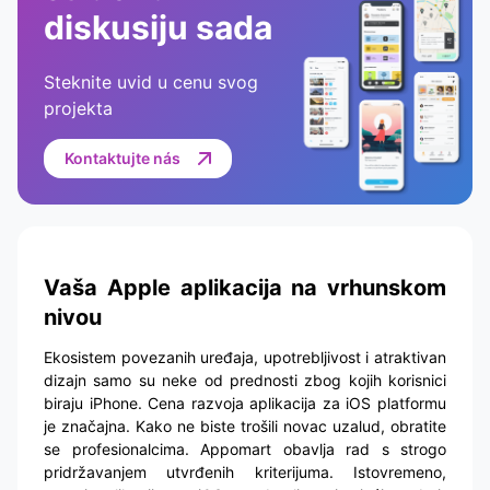
diskusiju sada
Steknite uvid u cenu svog
projekta
Kontaktujte nás
Vaša Apple aplikacija na vrhunskom
nivou
Ekosistem povezanih uređaja, upotrebljivost i atraktivan
dizajn samo su neke od prednosti zbog kojih korisnici
biraju iPhone. Cena razvoja aplikacija za iOS platformu
je značajna. Kako ne biste trošili novac uzalud, obratite
se profesionalcima. Appomart obavlja rad s strogo
pridržavanjem utvrđenih kriterijuma. Istovremeno,