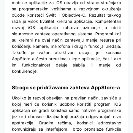
mobilne aplikacije za iOS obavlja od strane stručnjaka
sa programerskim veštinama u razvojnom okruženju
xCode koristeći Swift i Objective-C. Rezultat takvog
rada je visok kvalitet kreirane aplikacije. Kompetentan
razvoj iOS aplikacija zahteva uzimanje u obzir
sigurnosne zahteve operativnog sistema. Programi koji
su kreirani na ovaj način zahtevaju manje resursa pri
korišćenju kamere, mikrofona i drugih funkcija uređaja.
Takođe je važan atraktivan dizajn, jer korisnici
AppStore-a često preuzimaju lepe aplikacije, čak i ako
im funkcionalnost deluje slabija ili manje od
konkurencije.
Strogo se pridržavamo zahteva AppStore-a
Ukoliko je razvoj obavljen na pravilan način, zavisiće u
kojoj meri će korisnik udobno koristiti program. iOS
aplikacija se gradi koristeći samo nativne programske
jezike i obrasce dizajna koji pružaju odgovarajući nivo
apstrakcije. Drugim rečima, korisnici jednostavno
komuniciraju sa interfejsom i brzo pronalaze funkcije