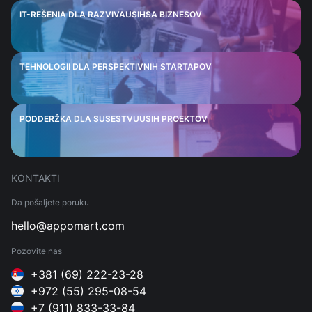
IT-REŠENIA DLA RAZVIVAUSIHSA BIZNESOV
TEHNOLOGII DLA PERSPEKTIVNIH STARTAPOV
PODDERŽKA DLA SUSESTVUUSIH PROEKTOV
KONTAKTI
Da pošaljete poruku
hello@appomart.com
Pozovite nas
+381 (69) 222-23-28
+972 (55) 295-08-54
+7 (911) 833-33-84