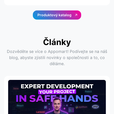
Produktový katalog
Články
Dozvěděte se více o Appomart! Podívejte se na náš
blog, abyste zjistili novinky o společnosti a to, co
děláme.