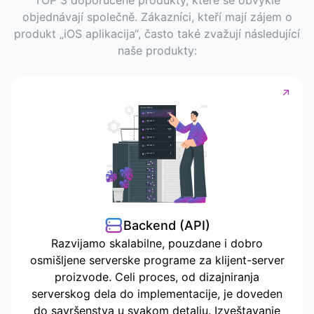
TOP 3 doporučené produkty, které se obvykle
objednávají společně. Zákazníci, kteří mají zájem o
produkt „iOS aplikacija“, často také zvažují následující
naše produkty:
Backend (API)
Razvijamo skalabilne, pouzdane i dobro
osmišljene serverske programe za klijent-server
proizvode. Celi proces, od dizajniranja
serverskog dela do implementacije, je doveden
do savršenstva u svakom detalju. Izveštavanje