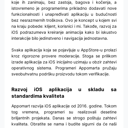
koje ih zanimaju, bez zastoja, bagova i kočenja, a
istovremeno je programerima prikladno dodavati nove
funkcionalnosti i unapređivati aplikaciju u budućnosti
bez nesrazmernih troškova. Ovo je koncept u kojem svi
na kraju pobede: klijent, korisnici i mi. Takođe, razvoj za
iOS podrazumeva kreiranje animacija kako bi iskustvo
interakcije bilo jedinstveno i navigacija jednostavna.
Svaka aplikacija koja se pojavljuje u AppStore-u prolazi
kroz rigorozne provere moderacije. Stoga se prilikom
izrade aplikacija za iOS inicijalno uzimaju u obzir zahtevi
operativnog sistema. Programeri Appomarta pružaju
sveobuhvatnu podršku proizvodu tokom verifikacije.
Razvoj iOS aplikacija u skladu sa
standardima kvaliteta
Appomart razvija iOS aplikacije od 2016. godine. Tokom
tog vremena, programeri su realizovali desetine
briljantnih projekata. Danas se strogo poštuju zahtevi
kvaliteta. Obratite se nama i budite sigurni da će naši