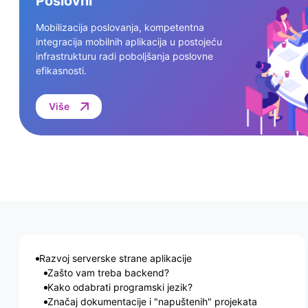
Poslovni
Mobilizacija poslovanja, kompetentna
integracija mobilnih aplikacija u postojeću
infrastrukturu radi poboljšanja poslovne
efikasnosti.
Više
Razvoj serverske strane aplikacije
Zašto vam treba backend?
Kako odabrati programski jezik?
Značaj dokumentacije i "napuštenih" projekata