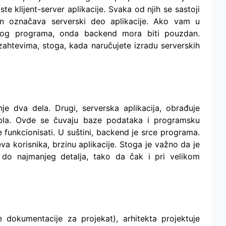
e klijent-server aplikacije. Svaka od njih se sastoji
in označava serverski deo aplikacije. Ako vam u
nog programa, onda backend mora biti pouzdan.
ahtevima, stoga, kada naručujete izradu serverskih
nje dva dela. Drugi, serverska aplikacija, obrađuje
tabla. Ovde se čuvaju baze podataka i programsku
će funkcionisati. U suštini, backend je srce programa.
va korisnika, brzinu aplikacije. Stoga je važno da je
na do najmanjeg detalja, tako da čak i pri velikom
e dokumentacije za projekat), arhitekta projektuje