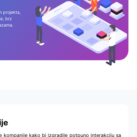
m projekta,
e, brz
fazama.
ije
 kompanije kako bi izgradile potpuno interakciju sa