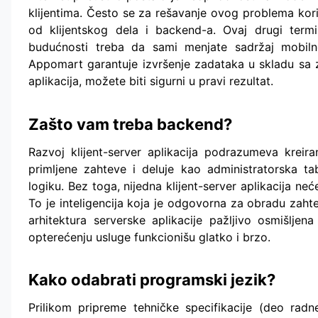
klijentima. Često se za rešavanje ovog problema korist
od klijentskog dela i backend-a. Ovaj drugi term
budućnosti treba da sami menjate sadržaj mobil
Appomart garantuje izvršenje zadataka u skladu sa z
aplikacija, možete biti sigurni u pravi rezultat.
Zašto vam treba backend?
Razvoj klijent-server aplikacija podrazumeva kreira
primljene zahteve i deluje kao administratorska 
logiku. Bez toga, nijedna klijent-server aplikacija ne
To je inteligencija koja je odgovorna za obradu zahte
arhitektura serverske aplikacije pažljivo osmišlje
opterećenju usluge funkcionišu glatko i brzo.
Kako odabrati programski jezik?
Prilikom pripreme tehničke specifikacije (deo radn