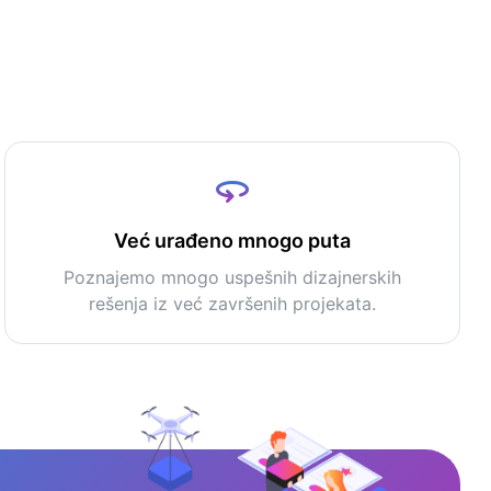
Već urađeno mnogo puta
Poznajemo mnogo uspešnih dizajnerskih
rešenja iz već završenih projekata.