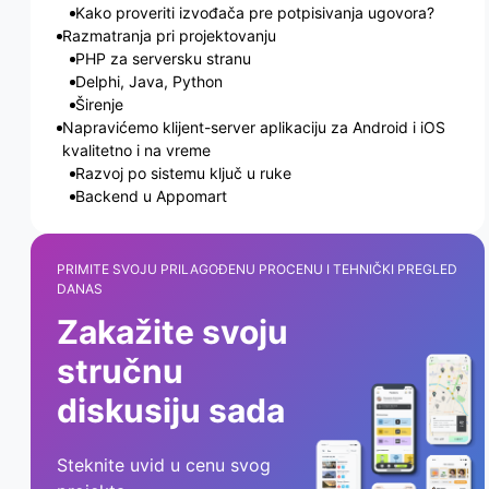
Kako proveriti izvođača pre potpisivanja ugovora?
Razmatranja pri projektovanju
PHP za serversku stranu
Delphi, Java, Python
Širenje
Napravićemo klijent-server aplikaciju za Android i iOS
kvalitetno i na vreme
Razvoj po sistemu ključ u ruke
Backend u Appomart
PRIMITE SVOJU PRILAGOĐENU PROCENU I TEHNIČKI PREGLED
DANAS
Zakažite svoju
stručnu
diskusiju sada
Steknite uvid u cenu svog