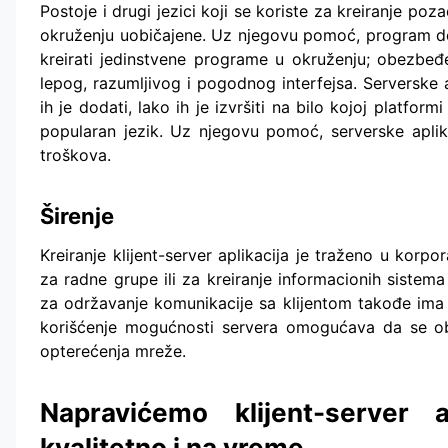
Postoje i drugi jezici koji se koriste za kreiranje poz
okruženju uobičajene. Uz njegovu pomoć, program do
kreirati jedinstvene programe u okruženju; obezbeđe
lepog, razumljivog i pogodnog interfejsa. Serverske 
ih je dodati, lako ih je izvršiti na bilo kojoj platform
popularan jezik. Uz njegovu pomoć, serverske aplik
troškova.
Širenje
Kreiranje klijent-server aplikacija je traženo u korp
za radne grupe ili za kreiranje informacionih sistema 
za održavanje komunikacije sa klijentom takođe ima s
korišćenje mogućnosti servera omogućava da se ob
opterećenja mreže.
Napravićemo klijent-server
kvalitetno i na vreme