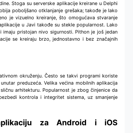
adine. Stoga su serverske aplikacije kreirane u Delphi
bija poboljšano otklanjanje grešaka; takođe je lako
no je vizuelno kreiranje, što omogućava stvaranje
aplikacije u Javi takođe su stekle popularnost. Lako
i i imaju pristojan nivo sigurnosti. Pithon je još jedan
acije se kreiraju brzo, jednostavno i bez značajnih
orativnom okruženju. Često se takvi programi koriste
unutar preduzeća. Velika većina mobilnih aplikacija
ličnu arhitekturu. Popularnost je zbog činjenice da
ezbedi kontrola i integritet sistema, uz smanjenje
 aplikaciju za Android i iOS