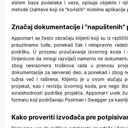
sistem baza podataka i veze, opisuje objekte i nj
metode (zahteve koji će "koristiti" mobilne aplikacije 
Značaj dokumentacije i "napuštenih" 
Appomart se često obraćaju klijenti koji su iz različi
preuzimamo tuđe, ponekad čak i neispravno radeće p
podršku. U procesu proučavanja izvornog koda i m
činjenicom da mnogi razvijači namerno ne dokumentuj
zbog nesrazmera troškova rada u prenosu proje
dokumentacije za serverski deo, a ponekad i zbog ne
tužna već i raširena. Klijentu je u ovom slučaju p
projekat, kao i reviziju izvornog koda, pre nego što
svrsishodnosti podrške projekta. Appomart uvek ču
formatu koji podržavaju Postman i Swagger za kasnij
Kako proveriti izvođača pre potpisiv