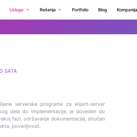
Usluge
Rešenja
Portfolio
Blog
Kompanij
D SATA
ljene serverske programe za klijent-server
rskog dela do implementacije, je doveden do
vakoj fazi, održavanje dokumentacije, stručan
kta, poverljivost.