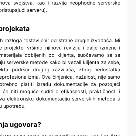
ihova svojstva, kao i razvija neophodne serverske
pristupajući serveru).
projekata
tih razloga "ostavljeni" od strane drugih izvođača. Mi
rojekte, vršimo njihovu reviziju i dalje izmene i
aterijala dobijenih od klijenta, suočavamo se sa
u serverske metode kako bi vezali klijenta za sebe,
kta podršci drugog razvijača, zbog nedostatka
profesionalizma. Ova činjenica, nažalost, nije samo
otrebno platiti izradu dokumentacije za postojeći
 će biti moguće suditi o efikasnosti, praktičnosti i
va elektronsku dokumentaciju serverskih metoda u
u upotrebu.
anja ugovora?