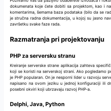
Pozivamo vas da pažljivo odaberete izvođača i fokusi
dokumenata koje ćete dobiti sa projektom, kao i n
komentarima, šemama baza podataka (bilo da se radi
je stručna radna dokumentacija, u kojoj su jasno na
završetku svake faze rada.
Razmatranja pri projektovanju
PHP za serversku stranu
Kreiranje serverske strane aplikacija zahteva specif
koji se koristi na serverskoj strani. Ako pogledamo p
je PHP popularan. On je nesporni lider u razvoju serve
napisano na ovom jeziku u jednoj konfiguraciji ili d
posebni okviri koji ubrzavaju razvoj PHP-a.
Delphi, Java, Python