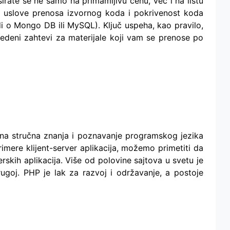
rate se ne samo na primamljivu cenu, već i na listu
a uslove prenosa izvornog koda i pokrivenost koda
 o Mongo DB ili MySQL). Ključ uspeha, kao pravilo,
vedeni zahtevi za materijale koji vam se prenose po
ična stručna znanja i poznavanje programskog jezika
rimere klijent-server aplikacija, možemo primetiti da
rskih aplikacija. Više od polovine sajtova u svetu je
rugoj. PHP je lak za razvoj i održavanje, a postoje