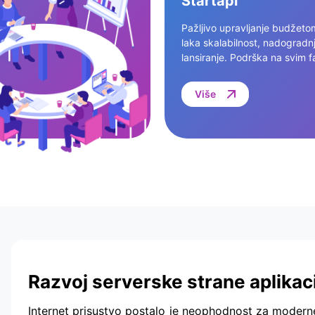
Startapi
Pažljivo upravljanje budžeto
laka skalabilnost, nadogradnj
lansiranje. Podrška na svim 
Više
Razvoj serverske strane aplikac
Internet prisustvo postalo je neophodnost za moderne