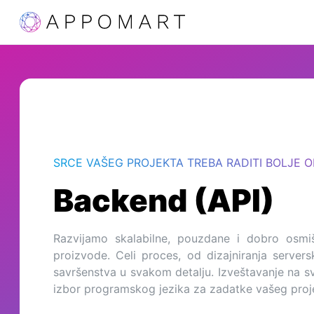
SRCE VAŠEG PROJEKTA TREBA RADITI BOLJE O
Backend (API)
Razvijamo skalabilne, pouzdane i dobro osmiš
proizvode. Celi proces, od dizajniranja serve
savršenstva u svakom detalju. Izveštavanje na s
izbor programskog jezika za zadatke vašeg proje