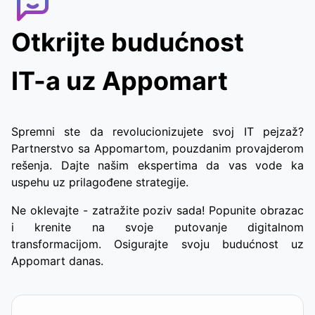
Otkrijte budućnost
IT-a uz Appomart
Spremni ste da revolucionizujete svoj IT pejzaž?
Partnerstvo sa Appomartom, pouzdanim provajderom
rešenja. Dajte našim ekspertima da vas vode ka
uspehu uz prilagođene strategije.
Ne oklevajte - zatražite poziv sada! Popunite obrazac
i krenite na svoje putovanje digitalnom
transformacijom. Osigurajte svoju budućnost uz
Appomart danas.