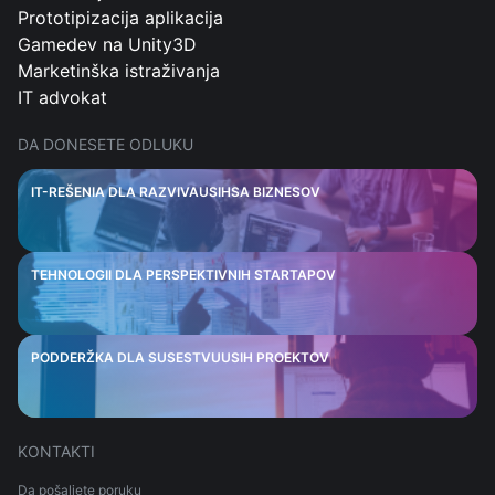
Prototipizacija aplikacija
Gamedev na Unity3D
Marketinška istraživanja
IT advokat
DA DONESETE ODLUKU
IT-REŠENIA DLA RAZVIVAUSIHSA BIZNESOV
TEHNOLOGII DLA PERSPEKTIVNIH STARTAPOV
PODDERŽKA DLA SUSESTVUUSIH PROEKTOV
KONTAKTI
Da pošaljete poruku