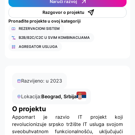
Naruči razvoj
Razgovor o projektu
Pronađite projekte u ovoj kategoriji
REZERVACIONI SISTEM
B2B/B2C/C2C U SVIM KOMBINACIJAMA
AGREGATOR USLUGA
Razvijeno: u 2023
Lokacija:
Beograd, Srbija
O projektu
Appomart je razvio IT projekt koji
revolucionizuje srpsko tržište IT usluga svojom
sveobuhvatnom funkcionalnošću, uključujući