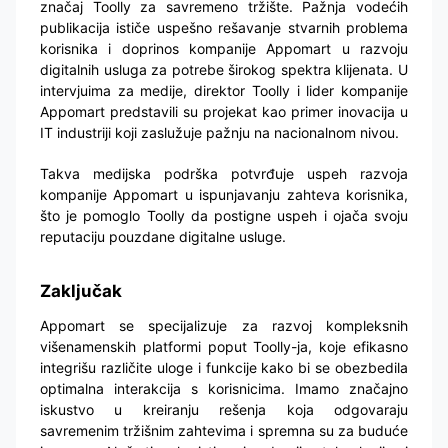
značaj Toolly za savremeno tržište. Pažnja vodećih
publikacija ističe uspešno rešavanje stvarnih problema
korisnika i doprinos kompanije Appomart u razvoju
digitalnih usluga za potrebe širokog spektra klijenata. U
intervjuima za medije, direktor Toolly i lider kompanije
Appomart predstavili su projekat kao primer inovacija u
IT industriji koji zaslužuje pažnju na nacionalnom nivou.
Takva medijska podrška potvrđuje uspeh razvoja
kompanije Appomart u ispunjavanju zahteva korisnika,
što je pomoglo Toolly da postigne uspeh i ojača svoju
reputaciju pouzdane digitalne usluge.
Zaključak
Appomart se specijalizuje za razvoj kompleksnih
višenamenskih platformi poput Toolly-ja, koje efikasno
integrišu različite uloge i funkcije kako bi se obezbedila
optimalna interakcija s korisnicima. Imamo značajno
iskustvo u kreiranju rešenja koja odgovaraju
savremenim tržišnim zahtevima i spremna su za buduće