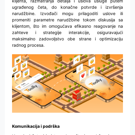
klijenta, razmatranja detalja i uslova usluge putem
ugrađenog četa, do konačne potvrde i izvršenja
narudžbine. Izvođači mogu prilagoditi uslove ili
promeniti parametre narudžbine tokom diskusija sa
klijentom, što im omogućava efikasno reagovanje na
zahteve i strategije interakcije, osiguravajući
maksimalno zadovoljstvo obe strane i optimizaciju
radnog procesa.
Komunikacija i podrška