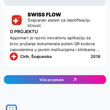
SWISS FLOW
Švajcarski sistem za identifikaciju
ličnosti
O PROJEKTU
Appomart je razvio inovativnu aplikaciju za
brzo pružanje dokumenata putem QR kodova
zaposlenima u javnim institucijama i klinikama u
Švajcarskoj. Aplikacija omogućava pogodan
Cirih, Švajcarska
2018
pregled zahteva za pristup ličnim podacima i
mogućnost deljenja samo odabranih informacija
sa kolegama. Kompanije i državne agencije
dobijaju pogodan alat za dobijanje ličnih
Više projekata
podataka, što štedi vreme i resurse. Sistem je
potpuno bezbedan, pružajući pouzdanu zaštitu
podataka.