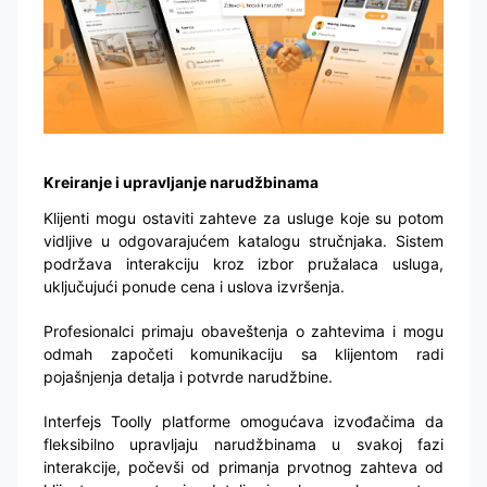
Kreiranje i upravljanje narudžbinama
Klijenti mogu ostaviti zahteve za usluge koje su potom
vidljive u odgovarajućem katalogu stručnjaka. Sistem
podržava interakciju kroz izbor pružalaca usluga,
uključujući ponude cena i uslova izvršenja.
Profesionalci primaju obaveštenja o zahtevima i mogu
odmah započeti komunikaciju sa klijentom radi
pojašnjenja detalja i potvrde narudžbine.
Interfejs Toolly platforme omogućava izvođačima da
fleksibilno upravljaju narudžbinama u svakoj fazi
interakcije, počevši od primanja prvotnog zahteva od