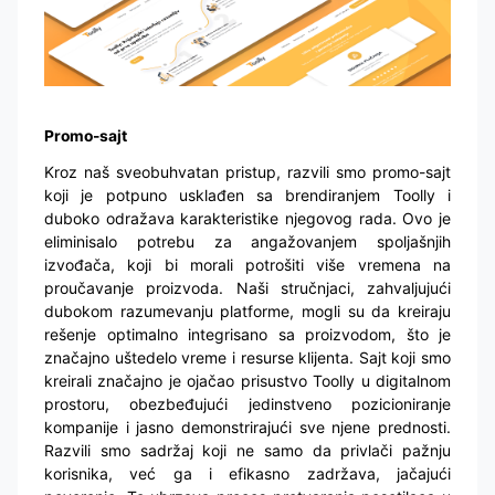
Promo-sajt
Kroz naš sveobuhvatan pristup, razvili smo promo-sajt
koji je potpuno usklađen sa brendiranjem Toolly i
duboko odražava karakteristike njegovog rada. Ovo je
eliminisalo potrebu za angažovanjem spoljašnjih
izvođača, koji bi morali potrošiti više vremena na
proučavanje proizvoda. Naši stručnjaci, zahvaljujući
dubokom razumevanju platforme, mogli su da kreiraju
rešenje optimalno integrisano sa proizvodom, što je
značajno uštedelo vreme i resurse klijenta. Sajt koji smo
kreirali značajno je ojačao prisustvo Toolly u digitalnom
prostoru, obezbeđujući jedinstveno pozicioniranje
kompanije i jasno demonstrirajući sve njene prednosti.
Razvili smo sadržaj koji ne samo da privlači pažnju
korisnika, već ga i efikasno zadržava, jačajući