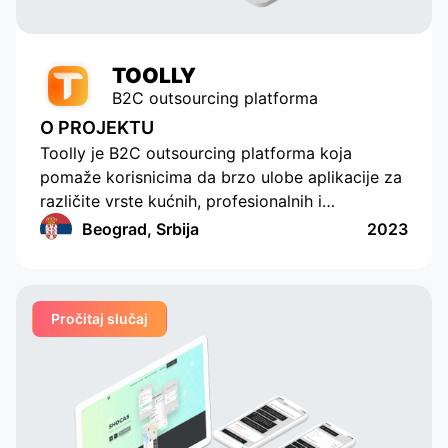
requests promptly.
TOOLLY
B2C outsourcing platforma
O PROJEKTU
Toolly je B2C outsourcing platforma koja
pomaže korisnicima da brzo ulobe aplikacije za
različite vrste kućnih, profesionalnih i
edukativnih usluga, a kompanije i specijalisti
Beograd, Srbija
2023
redovno i u pogodnom formatu primaju
porudžbine. Ova aplikacija primenjuje funkcije
kreiranja porudžbina za više različitih kategorija,
Pročitaj slučaj
postavljajući dodatne jedinstvene parametre.