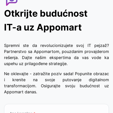
Otkrijte budućnost
IT-a uz Appomart
Spremni ste da revolucionizujete svoj IT pejzaž?
Partnerstvo sa Appomartom, pouzdanim provajderom
rešenja. Dajte našim ekspertima da vas vode ka
uspehu uz prilagođene strategije.
Ne oklevajte - zatražite poziv sada! Popunite obrazac
i krenite na svoje putovanje digitalnom
transformacijom. Osigurajte svoju budućnost uz
Appomart danas.