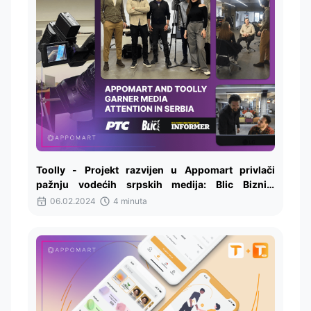
Toolly - Projekt razvijen u Appomart privlači
pažnju vodećih srpskih medija: Blic Biznis,
Informer i RTS
06.02.2024
4 minuta