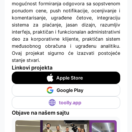
mogućnost formiranja odgovora sa sopstvenom
ponudom cene, push notifikacije, ocenjivanje i
komentarisanje, ugrađene četove, integraciju
sistema za plaćanje, jasan dizajn, razumljiv
interfejs, praktičan i funkcionalan administrativni
deo za korporativne klijente, praktičan sistem
međusobnog obračuna i ugrađenu analitiku.
Ovaj projekat sigurno će izazvati postojeće
stanje stvari.
Linkovi projekta
Apple Store
Google Play
toolly.app
Objave na našem sajtu