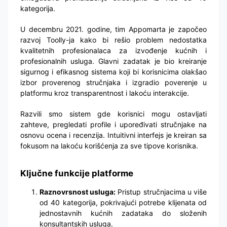
kategorija.
U decembru 2021. godine, tim Appomarta je započeo
razvoj Toolly-ja kako bi rešio problem nedostatka
kvalitetnih profesionalaca za izvođenje kućnih i
profesionalnih usluga. Glavni zadatak je bio kreiranje
sigurnog i efikasnog sistema koji bi korisnicima olakšao
izbor proverenog stručnjaka i izgradio poverenje u
platformu kroz transparentnost i lakoću interakcije.
Razvili smo sistem gde korisnici mogu ostavljati
zahteve, pregledati profile i upoređivati stručnjake na
osnovu ocena i recenzija. Intuitivni interfejs je kreiran sa
fokusom na lakoću korišćenja za sve tipove korisnika.
Ključne funkcije platforme
Raznovrsnost usluga:
Pristup stručnjacima u više
od 40 kategorija, pokrivajući potrebe klijenata od
jednostavnih kućnih zadataka do složenih
konsultantskih usluga.