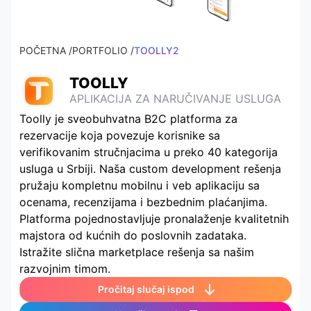
POČETNA /
PORTFOLIO /
TOOLLY2
TOOLLY
APLIKACIJA ZA NARUČIVANJE USLUGA
Toolly je sveobuhvatna B2C platforma za
rezervacije koja povezuje korisnike sa
verifikovanim stručnjacima u preko 40 kategorija
usluga u Srbiji. Naša custom development rešenja
pružaju kompletnu mobilnu i veb aplikaciju sa
ocenama, recenzijama i bezbednim plaćanjima.
Platforma pojednostavljuje pronalaženje kvalitetnih
majstora od kućnih do poslovnih zadataka.
Istražite slična marketplace rešenja sa našim
razvojnim timom.
Pročitaj slučaj ispod