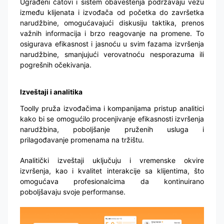
Ugrađeni čatovi i sistem obaveštenja podržavaju vezu
između klijenata i izvođača od početka do završetka
narudžbine, omogućavajući diskusiju taktika, prenos
važnih informacija i brzo reagovanje na promene. To
osigurava efikasnost i jasnoću u svim fazama izvršenja
narudžbine, smanjujući verovatnoću nesporazuma ili
pogrešnih očekivanja.
Izveštaji i analitika
Toolly pruža izvođačima i kompanijama pristup analitici
kako bi se omogućilo procenjivanje efikasnosti izvršenja
narudžbina, poboljšanje pruženih usluga i
prilagođavanje promenama na tržištu.
Analitički izveštaji uključuju i vremenske okvire
izvršenja, kao i kvalitet interakcije sa klijentima, što
omogućava profesionalcima da kontinuirano
poboljšavaju svoje performanse.