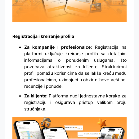
Registracija i kreiranje profila
Za kompanije i profesionalce:
Registracija na
platformi uključuje kreiranje profila sa detaljnim
informacijama o ponuđenim uslugama, što
povećava atraktivnost za klijente. Strukturirani
profili pomažu korisnicima da se lakše kreću među
profesionalcima, uzimajući u obzir njihove veštine,
recenzije i ponude.
Za klijente:
Platforma nudi jednostavne korake za
registraciju i osigurava pristup velikom broju
stručnjaka.