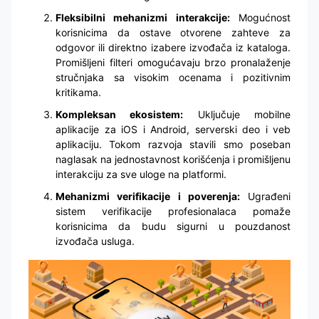
Fleksibilni mehanizmi interakcije:
Mogućnost
korisnicima da ostave otvorene zahteve za
odgovor ili direktno izabere izvođača iz kataloga.
Promišljeni filteri omogućavaju brzo pronalaženje
stručnjaka sa visokim ocenama i pozitivnim
kritikama.
Kompleksan ekosistem:
Uključuje mobilne
aplikacije za iOS i Android, serverski deo i veb
aplikaciju. Tokom razvoja stavili smo poseban
naglasak na jednostavnost korišćenja i promišljenu
interakciju za sve uloge na platformi.
Mehanizmi verifikacije i poverenja:
Ugrađeni
sistem verifikacije profesionalaca pomaže
korisnicima da budu sigurni u pouzdanost
izvođača usluga.