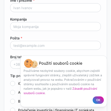
Ime i prezime
*
Kompanija
Pošta
*
Broj telefona
Použití souborů cookie
Používáme nezbytné soubory cookie, abychom zajistili
správné fungování stránky, zlepšili uživatelský zážitek a
Tip projekta
analyzovali provoz na webu. Pokračováním v používání
iOS aplikacija
stránky souhlasíte s používáním souborů cookie na
našem webu, jak je popsáno v naší
Zásadě používání
Android aplikacija
souborů cookie
.
OK
Backend (API)
Privlačenje investicija i finansiranje IT projekata