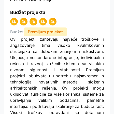
Budžet projekta
Budžet
Premijum projekat
Ovi projekti zahtevaju najveće troškove i
angažovanje tima visoko kvalifikovanih
stručnjaka sa dubokim znanjem i iskustvom.
Uključuju nestandardne integracije, individualna
rešenja i razvoj složenih sistema sa visokim
nivoom sigurnosti i stabilnosti. Premijum
projekti obuhvataju upotrebu najsavremenijih
tehnologija, inovativnih metoda i složenih
arhitektonskih rešenja. Ovi projekti mogu
uključivati funkcije za više korisnika, sisteme za
upravljanje velikim podacima, pametne
interfejse i podržavaju skaliranje za budući rast.
Visoki troškovi opravdani su detaljnom