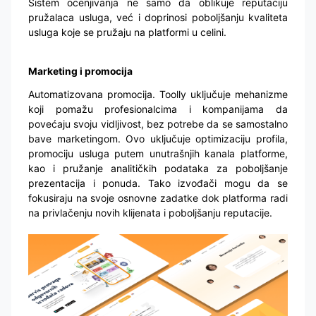
Sistem ocenjivanja ne samo da oblikuje reputaciju
pružalaca usluga, već i doprinosi poboljšanju kvaliteta
usluga koje se pružaju na platformi u celini.
Marketing i promocija
Automatizovana promocija. Toolly uključuje mehanizme
koji pomažu profesionalcima i kompanijama da
povećaju svoju vidljivost, bez potrebe da se samostalno
bave marketingom. Ovo uključuje optimizaciju profila,
promociju usluga putem unutrašnjih kanala platforme,
kao i pružanje analitičkih podataka za poboljšanje
prezentacija i ponuda. Tako izvođači mogu da se
fokusiraju na svoje osnovne zadatke dok platforma radi
na privlačenju novih klijenata i poboljšanju reputacije.