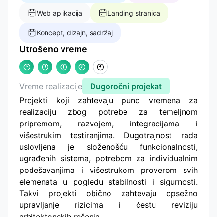
Web aplikacija
Landing stranica
Koncept, dizajn, sadržaj
Utrošeno vreme
Vreme realizacije
Dugoročni projekat
Projekti koji zahtevaju puno vremena za
realizaciju zbog potrebe za temeljnom
pripremom, razvojem, integracijama i
višestrukim testiranjima. Dugotrajnost rada
uslovljena je složenošću funkcionalnosti,
ugrađenih sistema, potrebom za individualnim
podešavanjima i višestrukom proverom svih
elemenata u pogledu stabilnosti i sigurnosti.
Takvi projekti obično zahtevaju opsežno
upravljanje rizicima i čestu reviziju
arhitektonskih rešenja.