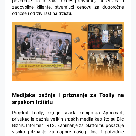
poverenje. To ubrzava proces pretvaranja posetilaca u
zadovoljne klijente, stvarajući osnovu za dugoročne
odnose i održiv rast na tržištu.
Medijska pažnja i priznanje za Toolly na
srpskom tržištu
Projekat Toolly, koji je razvila kompanija Appomart,
privukao je pažnju velikih srpskih medija kao što su Blic
Biznis, Informer i RTS. Zanimanje za platformu pokazuje
visoko priznanje za napore našeg tima i potvrđuje