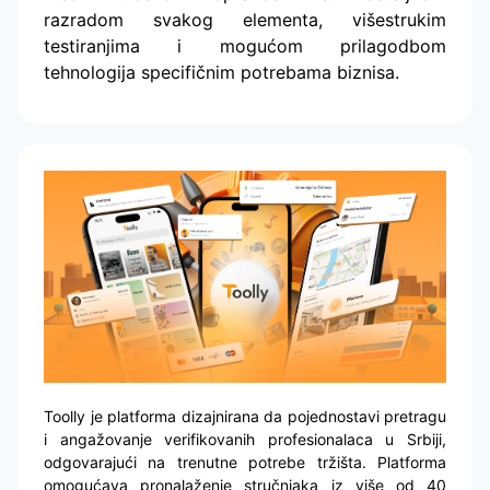
razradom svakog elementa, višestrukim
testiranjima i mogućom prilagodbom
tehnologija specifičnim potrebama biznisa.
Toolly je platforma dizajnirana da pojednostavi pretragu
i angažovanje verifikovanih profesionalaca u Srbiji,
odgovarajući na trenutne potrebe tržišta. Platforma
omogućava pronalaženje stručnjaka iz više od 40