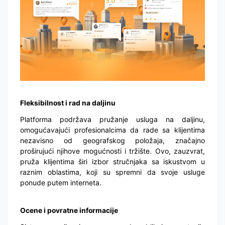
Fleksibilnost i rad na daljinu
Platforma podržava pružanje usluga na daljinu,
omogućavajući profesionalcima da rade sa klijentima
nezavisno od geografskog položaja, značajno
proširujući njihove mogućnosti i tržište. Ovo, zauzvrat,
pruža klijentima širi izbor stručnjaka sa iskustvom u
raznim oblastima, koji su spremni da svoje usluge
ponude putem interneta.
Ocene i povratne informacije