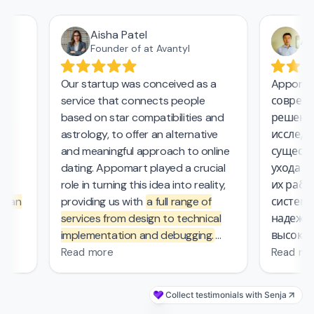
Aisha Patel
Азам
Founder of at Avantyl
Our startup was conceived as a
Appomart 
service that connects people
современн
based on star compatibilities and
решения в
astrology, to offer an alternative
исследоват
and meaningful approach to online
существен
dating. Appomart played a crucial
ухода за п
role in turning this idea into reality,
их работе,
an
providing us with
a full range of
системой,
services from design to technical
надежный 
implementation and debugging.
высокие с
They managed the complex
безопасно
Read more
Read more
mathematical computations
required in our project, which was
Collect testimonials with Senja
probably the most challenging part