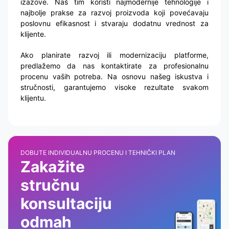
izazove. Naš tim koristi najmodernije tehnologije i
najbolje prakse za razvoj proizvoda koji povećavaju
poslovnu efikasnost i stvaraju dodatnu vrednost za
klijente.
Ako planirate razvoj ili modernizaciju platforme,
predlažemo da nas kontaktirate za profesionalnu
procenu vaših potreba. Na osnovu našeg iskustva i
stručnosti, garantujemo visoke rezultate svakom
klijentu.
DOBIJTE INDIVIDUALNU PROCENU I TEHNIČKI PLAN
Zakažite
stručnu
konsultaciju
odmah