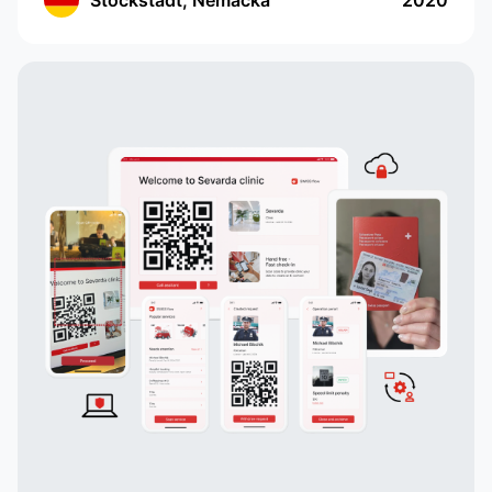
Stockstadt, Nemačka
2020
hranu. Aplikacija ima moderno sučelje s
praćenjem lokacije i sastavljanjem liste za
kupovinu. Aplikacija radi u Nemačkoj i pruža
jednostavan i efikasan način naručivanja hrane.
Korisnici mogu odabrati željene artikle, a zatim
im se dodeljuje dostavni agent koji će ispuniti
porudžbinu. Korisnici mogu u stvarnom vremenu
pratiti dostavnog agenta, što im omogućava
brzo i praktično dobijanje hrane.