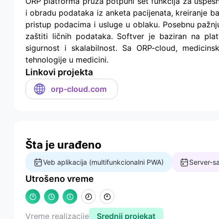
ORP platforma pruža potpuni set funkcija za uspešn
i obradu podataka iz anketa pacijenata, kreiranje ba
pristup podacima i usluge u oblaku. Posebnu pažn
zaštiti ličnih podataka. Softver je baziran na pl
sigurnost i skalabilnost. Sa ORP-cloud, medicinsk
tehnologije u medicini.
Linkovi projekta
orp-cloud.com
Šta je urađeno
Veb aplikacija (multifunkcionalni PWA)
Server-sa
Utrošeno vreme
Vreme realizacije
Srednji projekat