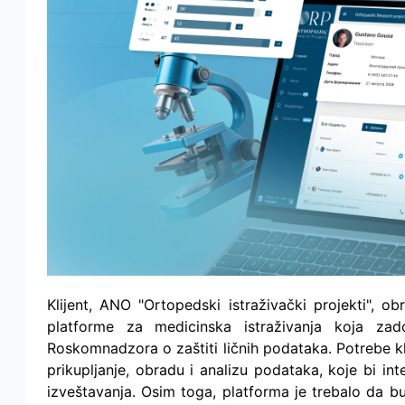
Klijent, ANO "Ortopedski istraživački projekti",
platforme za medicinska istraživanja koja zad
Roskomnadzora o zaštiti ličnih podataka. Potrebe kli
prikupljanje, obradu i analizu podataka, koje bi in
izveštavanja. Osim toga, platforma je trebalo da bud