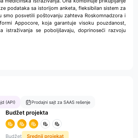
a medicinska istraživanja. Ona kombinuje prikupljanje
ze podataka sa istorijom anketa, fleksibilan sistem za
ju smo posvetili poštovanju zahteva Roskomnadzora i
atformi Appocore, koja garantuje visoku pouzdanost,
a istraživanja se poboljšavaju, doprinoseći razvoju
jd (API)
Prodajni sajt za SAAS rešenje
Budžet projekta
Budžet
Srednji projekat