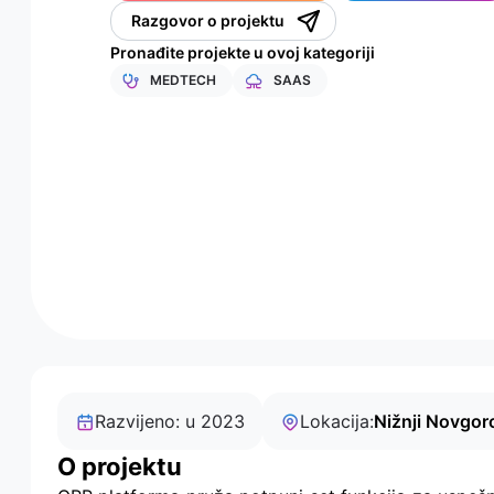
Razgovor o projektu
Pronađite projekte u ovoj kategoriji
MEDTECH
SAAS
Razvijeno: u 2023
Lokacija:
Nižnji Novgoro
O projektu