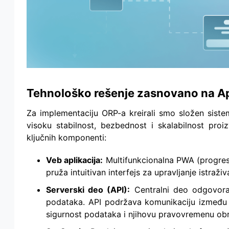
Tehnološko rešenje zasnovano na A
Za implementaciju ORP-a kreirali smo složen siste
visoku stabilnost, bezbednost i skalabilnost proi
ključnih komponenti:
Veb aplikacija:
Multifunkcionalna PWA (progress
pruža intuitivan interfejs za upravljanje istra
Serverski deo (API):
Centralni deo odgovoran
podataka. API podržava komunikaciju između k
sigurnost podataka i njihovu pravovremenu ob