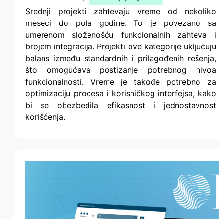
Srednji projekti zahtevaju vreme od nekoliko
meseci do pola godine. To je povezano sa
umerenom složenošću funkcionalnih zahteva i
brojem integracija. Projekti ove kategorije uključuju
balans između standardnih i prilagođenih rešenja,
što omogućava postizanje potrebnog nivoa
funkcionalnosti. Vreme je takođe potrebno za
optimizaciju procesa i korisničkog interfejsa, kako
bi se obezbedila efikasnost i jednostavnost
korišćenja.