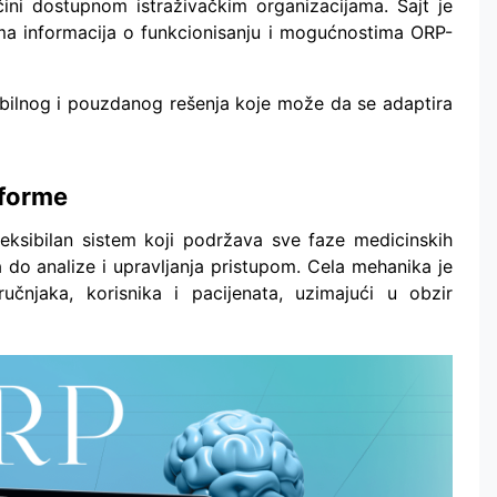
ini dostupnom istraživačkim organizacijama. Sajt je
cima informacija o funkcionisanju i mogućnostima ORP-
sibilnog i pouzdanog rešenja koje može da se adaptira
tforme
leksibilan sistem koji podržava sve faze medicinskih
a do analize i upravljanja pristupom. Cela mehanika je
učnjaka, korisnika i pacijenata, uzimajući u obzir