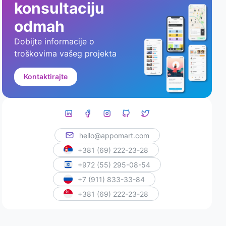
konsultaciju
odmah
Dobijte informacije o
troškovima vašeg projekta
Kontaktirajte
hello@appomart.com
+381 (69) 222-23-28
+972 (55) 295-08-54
+7 (911) 833-33-84
+381 (69) 222-23-28