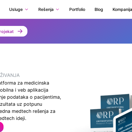
Usluge
Rešenja
Portfolio
Blog
Kompanij
rojekat
AŽIVANJA
atforma za medicinska
bilna i veb aplikacija
je podataka o pacijentima,
ezultata uz potpunu
predna medtech rešenja za
dtech ideji.