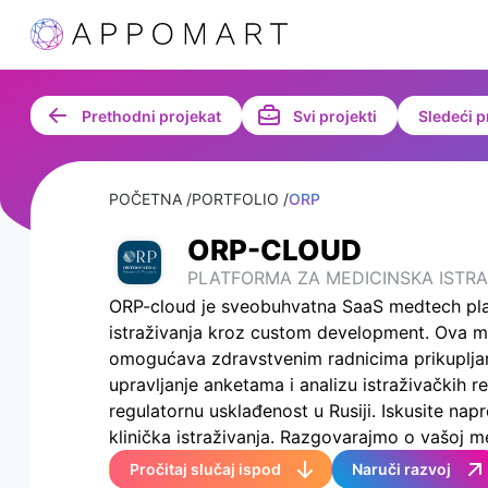
Prethodni projekat
Svi projekti
Sledeći p
POČETNA /
PORTFOLIO /
ORP
ORP-CLOUD
PLATFORMA ZA MEDICINSKA ISTR
ORP-cloud je sveobuhvatna SaaS medtech pl
istraživanja kroz custom development. Ova mo
omogućava zdravstvenim radnicima prikupljan
upravljanje anketama i analizu istraživačkih r
regulatornu usklađenost u Rusiji. Iskusite na
klinička istraživanja. Razgovarajmo o vašoj me
Pročitaj slučaj ispod
Naruči razvoj