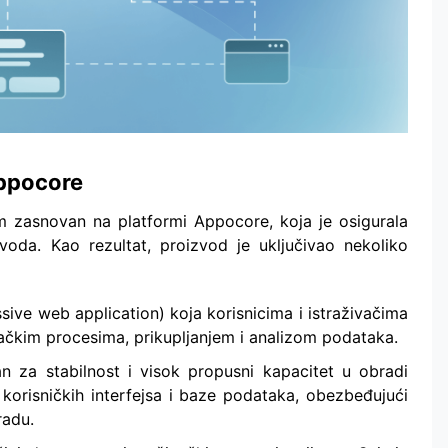
ppocore
m zasnovan na platformi Appocore, koja je osigurala
zvoda. Kao rezultat, proizvod je uključivao nekoliko
ive web application) koja korisnicima i istraživačima
živačkim procesima, prikupljanjem i analizom podataka.
 za stabilnost i visok propusni kapacitet u obradi
orisničkih interfejsa i baze podataka, obezbeđujući
radu.