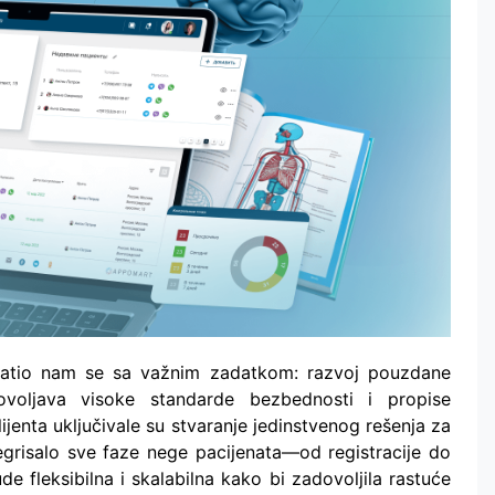
 obratio nam se sa važnim zadatkom: razvoj pouzdane
ovoljava visoke standarde bezbednosti i propise
jenta uključivale su stvaranje jedinstvenog rešenja za
tegrisalo sve faze nege pacijenata—od registracije do
e fleksibilna i skalabilna kako bi zadovoljila rastuće