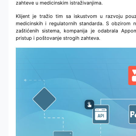
zahteve u medicinskim istraživanjima.
Klijent je tražio tim sa iskustvom u razvoju pouz
medicinskih i regulatornih standarda. S obzirom 
zaštićenih sistema, kompanija je odabrala App
pristup i poštovanje strogih zahteva.