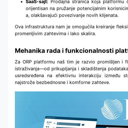
SaaS-sajt:
Prodajna stranica koja platformu č
orijentisan na pružanje potencijalnim korisni
a, olakšavajući povezivanje novih klijenata.
Ova infrastruktura nam je omogućila kreiranje flek
promenljivim zahtevima i lako skalira.
Mehanika rada i funkcionalnosti pla
Za ORP platformu naš tim je razvio promišljen i f
istraživanja—od prikupljanja i skladištenja podatak
usredsređena na efektivnu interakciju između str
najstrože bezbednosne i komforne zahteve.