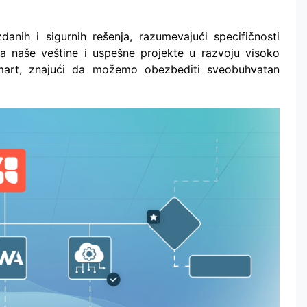
danih i sigurnih rešenja, razumevajući specifičnosti
na naše veštine i uspešne projekte u razvoju visoko
omart, znajući da možemo obezbediti sveobuhvatan