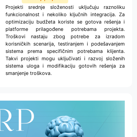
Projekti srednje složenosti uključuju raznoliku
funkcionalnost i nekoliko ključnih integracija. Za
optimizaciju budžeta koriste se gotova rešenja i
platforme prilagođene potrebama projekta.
Troškovi nastaju zbog potrebe za izradom
korisničkih scenarija, testiranjem i podešavanjem
sistema prema specifičnim potrebama klijenta.
Takvi projekti mogu uključivati i razvoj složenih
sistema uloga i modifikaciju gotovih rešenja za
smanjenje troškova.