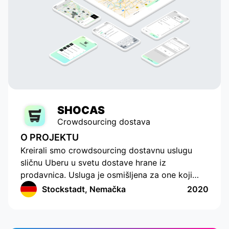
SHOCAS
Crowdsourcing dostava
O PROJEKTU
Kreirali smo crowdsourcing dostavnu uslugu
sličnu Uberu u svetu dostave hrane iz
prodavnica. Usluga je osmišljena za one koji
nemaju vremena ili mogućnosti da sami kupuju
Stockstadt, Nemačka
2020
hranu. Aplikacija ima moderno sučelje s
praćenjem lokacije i sastavljanjem liste za
kupovinu. Aplikacija radi u Nemačkoj i pruža