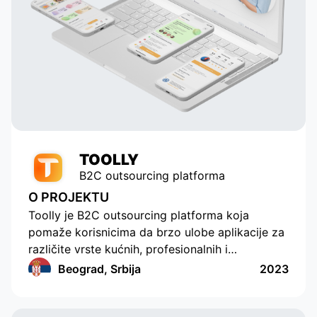
to their talent and dedication, our
service has grown and become
popular with tens of thousands of
active users. Appomart continues
to be an indispensable technical
partner, responding to our
requests promptly.
TOOLLY
B2C outsourcing platforma
O PROJEKTU
Toolly je B2C outsourcing platforma koja
pomaže korisnicima da brzo ulobe aplikacije za
različite vrste kućnih, profesionalnih i
edukativnih usluga, a kompanije i specijalisti
Beograd, Srbija
2023
redovno i u pogodnom formatu primaju
porudžbine. Ova aplikacija primenjuje funkcije
kreiranja porudžbina za više različitih kategorija,