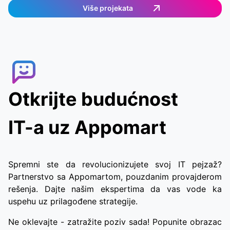
jednostavan i efikasan način naručivanja hrane.
Više projekata
Korisnici mogu odabrati željene artikle, a zatim
im se dodeljuje dostavni agent koji će ispuniti
porudžbinu. Korisnici mogu u stvarnom vremenu
pratiti dostavnog agenta, što im omogućava
brzo i praktično dobijanje hrane.
Otkrijte budućnost
IT-a uz Appomart
Spremni ste da revolucionizujete svoj IT pejzaž?
Partnerstvo sa Appomartom, pouzdanim provajderom
rešenja. Dajte našim ekspertima da vas vode ka
uspehu uz prilagođene strategije.
Ne oklevajte - zatražite poziv sada! Popunite obrazac