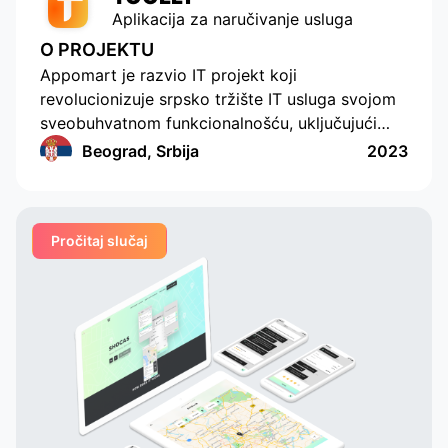
Aplikacija za naručivanje usluga
O PROJEKTU
Appomart je razvio IT projekt koji
revolucionizuje srpsko tržište IT usluga svojom
sveobuhvatnom funkcionalnošću, uključujući
mogućnost formiranja odgovora sa sopstvenom
Beograd, Srbija
2023
ponudom cene, push notifikacije, ocenjivanje i
komentarisanje, ugrađene četove, integraciju
sistema za plaćanje, jasan dizajn, razumljiv
Pročitaj slučaj
interfejs, praktičan i funkcionalan administrativni
deo za korporativne klijente, praktičan sistem
međusobnog obračuna i ugrađenu analitiku.
Ovaj projekat sigurno će izazvati postojeće
stanje stvari.