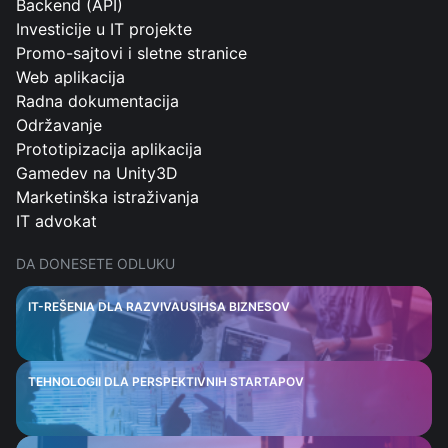
Backend (API)
Investicije u IT projekte
Promo-sajtovi i sletne stranice
Web aplikacija
Radna dokumentacija
Održavanje
Prototipizacija aplikacija
Gamedev na Unity3D
Marketinška istraživanja
IT advokat
DA DONESETE ODLUKU
IT-REŠENIA DLA RAZVIVAUSIHSA BIZNESOV
TEHNOLOGII DLA PERSPEKTIVNIH STARTAPOV