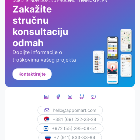
DOBIJTE INDIVIDUALNU PROCENU I TEHNIČKI PLAN
Zakažite
stručnu
konsultaciju
odmah
Dobijte informacije o
troškovima vašeg projekta
Kontaktirajte
hello@appomart.com
+381 (69) 222-23-28
+972 (55) 295-08-54
+7 (911) 833-33-84