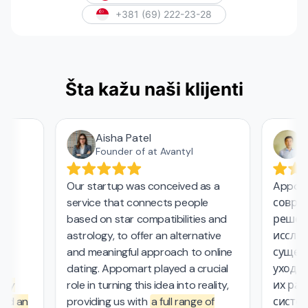
+381 (69) 222-23-28
Šta kažu naši klijenti
Aisha Patel
Аз
Founder of at Avantyl
Our startup was conceived as a
Appomar
service that connects people
совреме
,
based on star compatibilities and
решения
astrology, to offer an alternative
исследо
and meaningful approach to online
существ
l
dating. Appomart played a crucial
ухода з
ly
role in turning this idea into reality,
их рабо
d an
providing us with
a full range of
системо