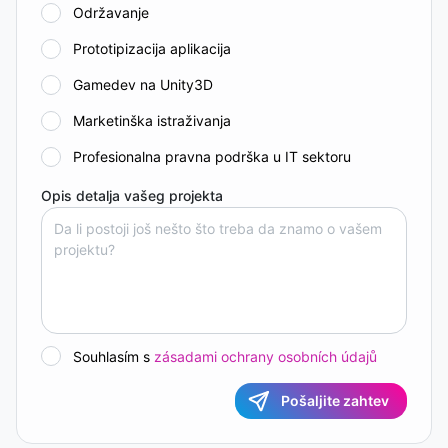
Održavanje
Prototipizacija aplikacija
Gamedev na Unity3D
Marketinška istraživanja
Profesionalna pravna podrška u IT sektoru
Opis detalja vašeg projekta
Souhlasím s
zásadami ochrany osobních údajů
Pošaljite zahtev