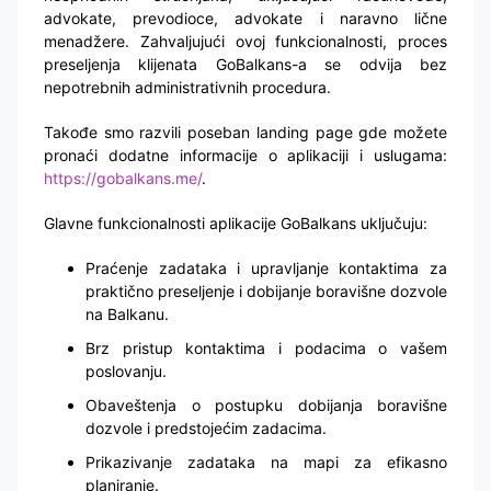
advokate, prevodioce, advokate i naravno lične
menadžere. Zahvaljujući ovoj funkcionalnosti, proces
preseljenja klijenata GoBalkans-a se odvija bez
nepotrebnih administrativnih procedura.
Takođe smo razvili poseban landing page gde možete
pronaći dodatne informacije o aplikaciji i uslugama:
https://gobalkans.me/
.
Glavne funkcionalnosti aplikacije GoBalkans uključuju:
Praćenje zadataka i upravljanje kontaktima za
praktično preseljenje i dobijanje boravišne dozvole
na Balkanu.
Brz pristup kontaktima i podacima o vašem
poslovanju.
Obaveštenja o postupku dobijanja boravišne
dozvole i predstojećim zadacima.
Prikazivanje zadataka na mapi za efikasno
planiranje.