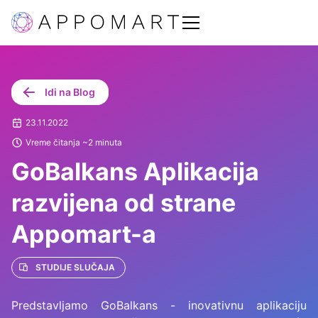
Idi na Blog
23.11.2022
Vreme čitanja ~2 minuta
GoBalkans Aplikacija
razvijena od strane
Appomart-a
STUDIJE SLUČAJA
Predstavljamo GoBalkans - inovativnu aplikaciju