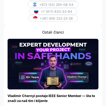
+972 (55) 295-08-54
+7 (911) 833-33-84
+381 (69) 222-23-28
Ostali članci
Vladimir Chernyi postaje IEEE Senior Member — šta to
znači za naš tim i klijente