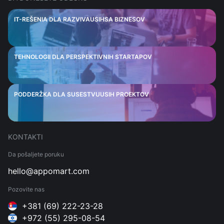
IT-REŠENIA DLA RAZVIVAUSIHSA BIZNESOV
TEHNOLOGII DLA PERSPEKTIVNIH STARTAPOV
PODDERŽKA DLA SUSESTVUUSIH PROEKTOV
KONTAKTI
Da pošaljete poruku
hello@appomart.com
Pozovite nas
+381 (69) 222-23-28
+972 (55) 295-08-54