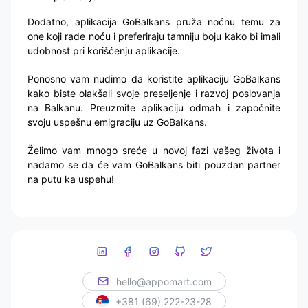
Dodatno, aplikacija GoBalkans pruža noćnu temu za
one koji rade noću i preferiraju tamniju boju kako bi imali
udobnost pri korišćenju aplikacije.
Ponosno vam nudimo da koristite aplikaciju GoBalkans
kako biste olakšali svoje preseljenje i razvoj poslovanja
na Balkanu. Preuzmite aplikaciju odmah i započnite
svoju uspešnu emigraciju uz GoBalkans.
Želimo vam mnogo sreće u novoj fazi vašeg života i
nadamo se da će vam GoBalkans biti pouzdan partner
na putu ka uspehu!
hello@appomart.com
+381 (69) 222-23-28