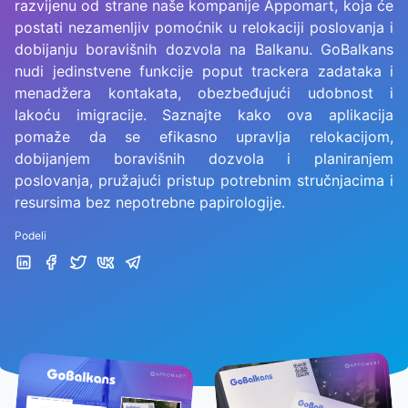
razvijenu od strane naše kompanije Appomart, koja će
postati nezamenljiv pomoćnik u relokaciji poslovanja i
dobijanju boravišnih dozvola na Balkanu. GoBalkans
nudi jedinstvene funkcije poput trackera zadataka i
menadžera kontakata, obezbeđujući udobnost i
lakoću imigracije. Saznajte kako ova aplikacija
pomaže da se efikasno upravlja relokacijom,
dobijanjem boravišnih dozvola i planiranjem
poslovanja, pružajući pristup potrebnim stručnjacima i
resursima bez nepotrebne papirologije.
Podeli