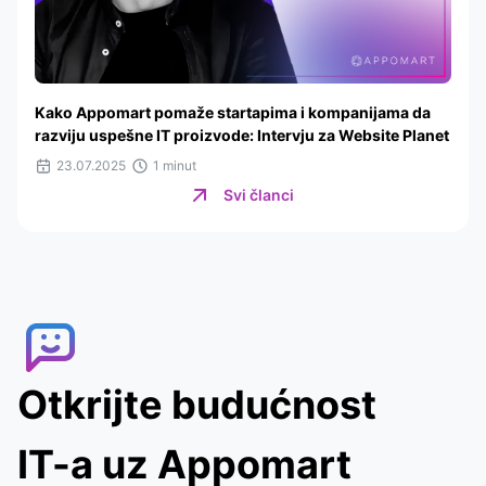
Kako Appomart pomaže startapima i kompanijama da
razviju uspešne IT proizvode: Intervju za Website Planet
23.07.2025
1 minut
Svi članci
Otkrijte budućnost
IT-a uz Appomart