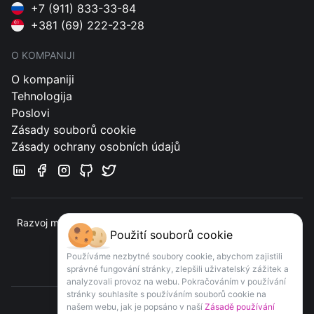
+7 (911) 833-33-84
+381 (69) 222-23-28
O KOMPANIJI
O kompaniji
Tehnologija
Poslovi
Zásady souborů cookie
Zásady ochrany osobních údajů
Razvoj mobilnih aplikacija i veb usluga orijentisanih na klijente
Použití souborů cookie
Kontakt
Používáme nezbytné soubory cookie, abychom zajistili
správné fungování stránky, zlepšili uživatelský zážitek a
analyzovali provoz na webu. Pokračováním v používání
stránky souhlasíte s používáním souborů cookie na
našem webu, jak je popsáno v naší
Zásadě používání