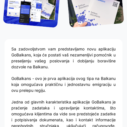
Sa zadovoljstvom vam predstavljamo novu aplikaciju
GoBalkans, koja će postati vaš nezamenljivi pomoćnik u
preseljenju vašeg poslovanja i dobijanju boravišne
dozvole na Balkanu.
GoBalkans - ovo je prva aplikacija ovog tipa na Balkanu
koja omogućava praktičnu i jednostavnu emigraciju u
ovu prelepu regiju.
Jedna od glavnih karakteristika aplikacije GoBalkans je
praćenje zadataka i upravljanje kontaktima, što
omogućava klijentima da vide sve predstojeće zadatke
i potpisivanja dokumenata, kao i kontakt informacije
neophodnih stručnjaka, uključujući računovođe,