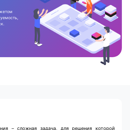
джетом
руемость,
к.
.
ения – сложная задача, для решения которой