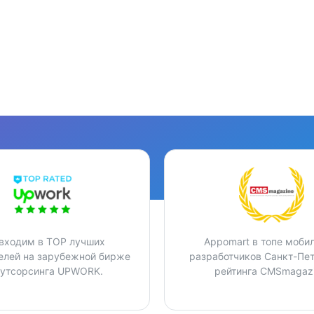
входим в TOP лучших
Appomart в топе моби
елей на зарубежной бирже
разработчиков Санкт-Пе
аутсорсинга UPWORK.
рейтинга CMSmagazi