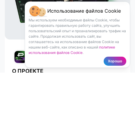
Использование файлов Cookie
Мы используем необходимые файлы Cookie, чтобы
гарантировать правильную работу сайта, улучшить
пользовательский опыт и проанализировать трафик на
сайте. Продолжая использовать сайт, вы
соглашаетесь на использование файлов Cookie на
нашем веб-сайте, как описано в нашей
политике
ПЕРЕКУП.УЧЕТ
использования файлов Cookie
.
Автоматизация учёта и управления
Хорошо
автопарком
О ПРОЕКТЕ
Перекуп.Учет создан для поддержки
автомобильного бизнеса, предоставляя
эффективные инструменты для учёта,
анализа и командной работы. Приложение
Москва, Россия
2025
систематизирует учёт автомобилей,
управление финансами и упрощает
командное взаимодействие. Основываясь на
Читать кейс
платформе Appocore, проект предлагает