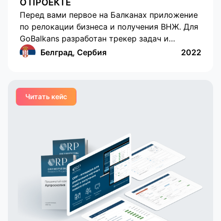
О ПРОЕКТЕ
Перед вами первое на Балканах приложение
по релокации бизнеса и получения ВНЖ. Для
GoBalkans разработан трекер задач и
менеджер контактов, который обеспечивает
Белград, Сербия
2022
легкую эмиграцию на Балканы. Благодаря
приложению клиенты видят все
предстоящие задачи и подписания
Читать кейс
документов, контакты бухгалтера, юриста,
переводчика, адвоката и конечно
персонального менеджера. С приложением
релокация клиентов GoBalkans проходит без
отрыва на бумажную волокиту. Мы также
разработали лендинг GoBalkans.me