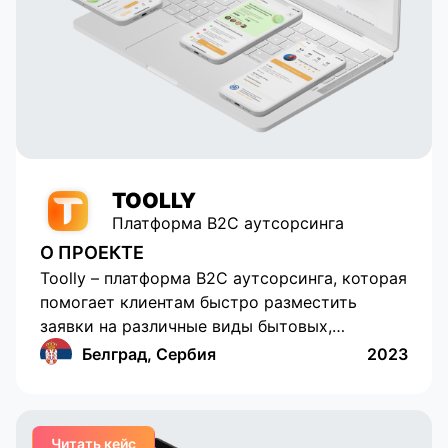
TOOLLY
Платформа B2C аутсорсинга
О ПРОЕКТЕ
Toolly – платформа B2C аутсорсинга, которая
помогает клиентам быстро разместить
заявки на различные виды бытовых,
профессиональных и образовательных услуг,
Белград, Сербия
2023
а компаниям и специалистам регулярно и в
удобном формате получать заказы. В данном
приложении реализованы функции создания
Читать кейс
заказов по множеству различных категорий,