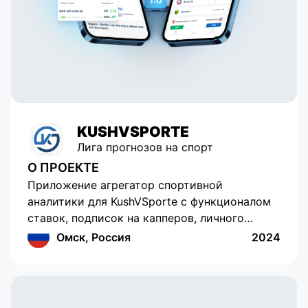
KUSHVSPORTE
Лига прогнозов на спорт
О ПРОЕКТЕ
Приложение агрегатор спортивной
аналитики для KushVSporte с функционалом
ставок, подписок на капперов, личного
кабинета с кошельком и функционалом
Омск, Россия
2024
социальной сети. Платформа по принципу
все в одном. Клиент обратился с просьбой
обновить существующее приложение на
андроид. Мы разработали