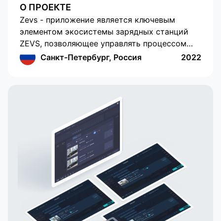
О ПРОЕКТЕ
Zevs - приложение является ключевым
элементом экосистемы зарядных станций
ZEVS, позволяющее управлять процессом
зарядки электрокаров. Создатели
Санкт-Петербург, Россия
2022
приложения доверили нам произвести
обновление приложения. Мы обновили
дизайн, добавили возможность
бронирования зарядных сессий, улучшили
эргономику уже привычных элементов и
добавили много новых. Также в текущей
версии есть возможность выбора тарифных
планов (доступны фиксированные и
поминутные тарифы). Появился функционал
оплаты через Apple Pay и Google Pay, а также
добавлена поддержка сразу нескольких
банковских карт. Улучшена стабильность
работы приложения и исправлены ошибки.