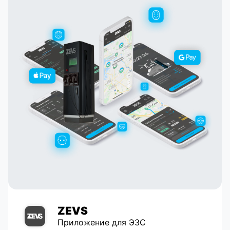
кросплатформенное приложение сразу под
обе платформы. Проект получился много
функциональноый и сложный. Было
интересно работать с такого рода
профессионалами рынка. KushVSporte с 2010
года предоставляет возможность создания
публичных страниц капперов, где
пользователи могут делиться своими
прогнозами, следить за результатами матчей
в реальном времени, анализировать
статистику и графики прибыли и убытков.
Пользователи могут участвовать в турнирах
прогнозистов, получать live информацию о
коэффициентах и спортивную статистику до
матча.
ZEVS
Приложение для ЭЗС