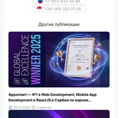
+7 (911) 833-33-84
+381 (69) 222-23-28
Другие публикации
Appomart — №1 в Web Development, Mobile App
Development и ReactJS в Сербии по версии
TechBehemoths 2025
26.01.2026
2 минуты