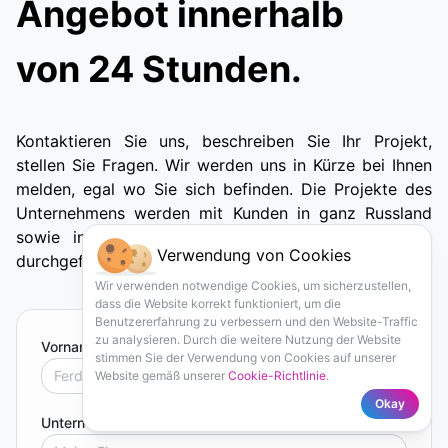
Angebot innerhalb
von 24 Stunden.
Kontaktieren Sie uns, beschreiben Sie Ihr Projekt,
stellen Sie Fragen. Wir werden uns in Kürze bei Ihnen
melden, egal wo Sie sich befinden. Die Projekte des
Unternehmens werden mit Kunden in ganz Russland
sowie in Europa, den USA und anderen Ländern
Verwendung von Cookies
durchgeführt.
Wir verwenden notwendige Cookies, um sicherzustellen,
dass die Website korrekt funktioniert, um die
Benutzererfahrung zu verbessern und den Website-Traffic
zu analysieren. Durch die weitere Nutzung der Website
Vorname und Nachname
*
stimmen Sie der Verwendung von Cookies auf unserer
Website gemäß unserer
Cookie-Richtlinie
.
Okay
Unternehmen