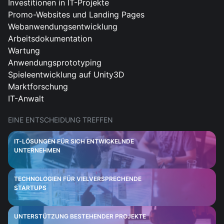
Investitionen in IT-Projekte
Promo-Websites und Landing Pages
Webanwendungsentwicklung
Arbeitsdokumentation
Wartung
Anwendungsprototyping
Spieleentwicklung auf Unity3D
Marktforschung
IT-Anwalt
EINE ENTSCHEIDUNG TREFFEN
IT-LÖSUNGEN FÜR SICH ENTWICKELNDE
UNTERNEHMEN
TECHNOLOGIEN FÜR VIELVERSPRECHENDE
STARTUPS
UNTERSTÜTZUNG BESTEHENDER PROJEKTE