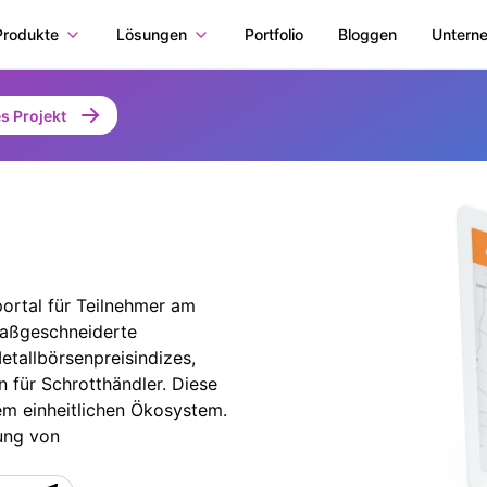
Produkte
Lösungen
Portfolio
Bloggen
Untern
s Projekt
portal für Teilnehmer am
maßgeschneiderte
tallbörsenpreisindizes,
 für Schrotthändler. Diese
em einheitlichen Ökosystem.
ung von