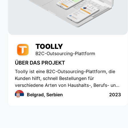
service has grown and become
popular with tens of thousands of
active users. Appomart continues
to be an indispensable technical
partner, responding to our
requests promptly.
TOOLLY
B2C-Outsourcing-Plattform
ÜBER DAS PROJEKT
Toolly ist eine B2C-Outsourcing-Plattform, die
Kunden hilft, schnell Bestellungen für
verschiedene Arten von Haushalts-, Berufs- und
Bildungsdienstleistungen aufzugeben, und
Belgrad, Serbien
2023
Unternehmen und Fachleute erhalten
Bestellungen regelmäßig und in einem
praktischen Format