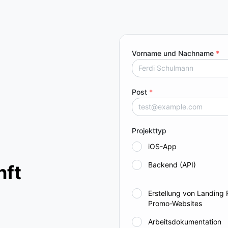
bequemer und funktionaler administrativer Teil
für Firmenkunden, ein praktisches System
gegenseitiger Abrechnungen und eingebaute
Analytik. Dieses Projekt wird sicherlich den
Vorname und Nachname
*
Status quo herausfordern.
Post
*
Projekttyp
iOS-App
Backend (API)
nft
Erstellung von Landing
Promo-Websites
Arbeitsdokumentation