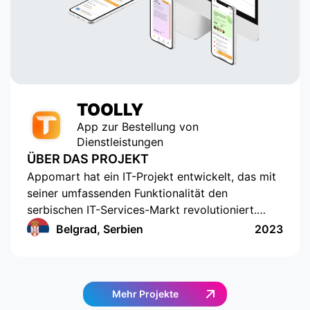
TOOLLY
App zur Bestellung von
Dienstleistungen
ÜBER DAS PROJEKT
Appomart hat ein IT-Projekt entwickelt, das mit
seiner umfassenden Funktionalität den
serbischen IT-Services-Markt revolutioniert.
Dazu gehören die Möglichkeit, eigene
Belgrad, Serbien
2023
Preisangebote zu erstellen, Push-
Benachrichtigungen, Bewertungen und
Kommentare, integrierte Chats, Integration von
Zahlungssystemen, ein übersichtliches Design,
Mehr Projekte
eine verständliche Benutzeroberfläche, ein