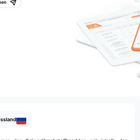
hen
ssland