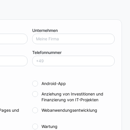
Deutschland und bietet eine einfache und
effiziente Möglichkeit, Lebensmittel zu bestellen.
Kunden können die gewünschten Artikel
auswählen, und dann wird ein Lieferant mit der
Unternehmen
Bestellung beauftragt. Kunden können den
Lieferanten in Echtzeit verfolgen, sodass sie ihre
Lebensmittel schnell und bequem erhalten
Telefonnummer
können.
Android-App
Anziehung von Investitionen und
Finanzierung von IT-Projekten
 Pages und
Webanwendungsentwicklung
Wartung