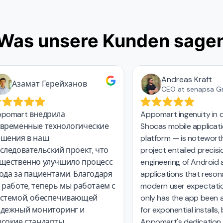
Was unsere Kunden sage
Andreas Kraft
Азамат Герейханов
CEO at senapsa Gm
omart внедрила
Appomart ingenuity in de
ременные технологические
Shocas mobile applicatio
ения в наш
platform — is noteworthy.
едовательский проект, что
project entailed precision
ественно улучшило процесс
engineering of Android an
а за пациентами. Благодаря
applications that resonat
аботе, теперь мы работаем с
modern user expectations
темой, обеспечивающей
only has the app been a c
ежный мониторинг и
for exponential installs, bu
окие стандарты
Appomart's dedication to