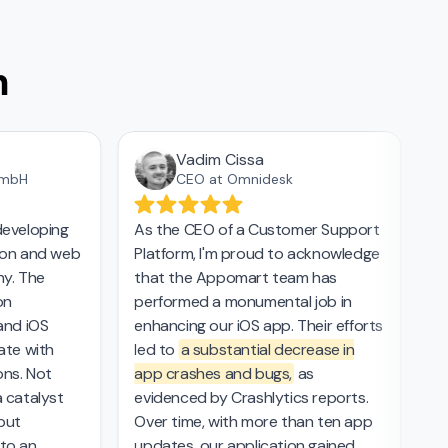
n
Vadim Cissa
bH
CEO at Omnidesk
veloping
As the CEO of a Customer Support
Tha
n and web
Platform, I'm proud to acknowledge
appl
 The
that the Appomart team has
inte
performed a monumental job in
even
d iOS
enhancing our iOS app. Their efforts
lan
e with
led to
a substantial decrease in
crea
. Not
app crashes and bugs,
as
also
atalyst
evidenced by Crashlytics reports.
tran
t
Over time, with more than ten app
trem
 an
updates, our application gained
to s