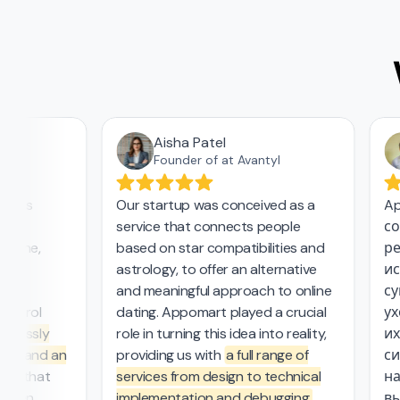
Aisha Patel
Founder of at Avantyl
a's
Our startup was conceived as a
App
r
service that connects people
сов
bone,
based on star compatibilities and
реш
ly
astrology, to offer an alternative
иссл
wo
and meaningful approach to online
сущ
ntrol
dating. Appomart played a crucial
уход
lessly
role in turning this idea into reality,
их р
s and an
providing us with
a full range of
сис
m
that
services from design to technical
над
een
implementation and debugging.
выс