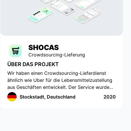
SHOCAS
Crowdsourcing-Lieferung
ÜBER DAS PROJEKT
Wir haben einen Crowdsourcing-Lieferdienst
ähnlich wie Uber für die Lebensmittelzustellung
aus Geschäften entwickelt. Der Service wurde
für diejenigen entwickelt, die keine Zeit oder
Stockstadt, Deutschland
2020
Möglichkeit haben, selbst Lebensmittel
einzukaufen. Die App verfügt über eine
innovative Benutzeroberfläche mit
Standortverfolgung und der Erstellung einer
Einkaufsliste. Die App funktioniert in