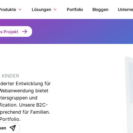
Produkte
Lösungen
Portfolio
Bloggen
Untern
s Projekt
R KINDER
derter Entwicklung für
 Webanwendung bietet
Altersgruppen und
fication. Unsere B2C-
rechend für Familien.
ortfolio.
hen