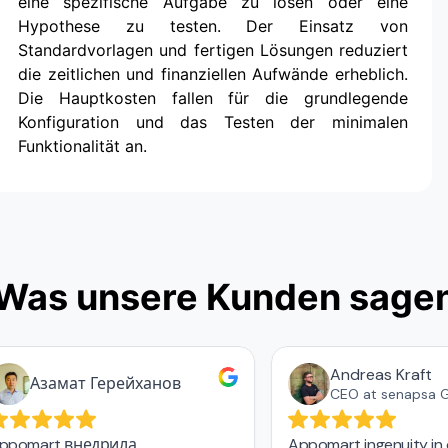
eine spezifische Aufgabe zu lösen oder eine
Hypothese zu testen. Der Einsatz von
Standardvorlagen und fertigen Lösungen reduziert
die zeitlichen und finanziellen Aufwände erheblich.
Die Hauptkosten fallen für die grundlegende
Konfiguration und das Testen der minimalen
Funktionalität an.
Was unsere Kunden sage
Andreas Kraft
Азамат Герейханов
CEO at senapsa 
ppomart внедрила
Appomart ingenuity in 