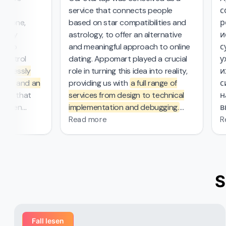
tor
service that connects people
с
ckbone,
based on star compatibilities and
р
ently
astrology, to offer an alternative
ис
g two
and meaningful approach to online
с
control
dating. Appomart played a crucial
ух
amlessly
role in turning this idea into reality,
их
ents and an
providing us with
a full range of
с
tem
that
services from design to technical
н
tween
implementation and debugging.
в
roviders.
They managed the complex
б
Read more
R
mathematical computations
r 3000
required in our project, which was
ratings
—
probably the most challenging part
omart's
of the work that other contractors
S
o market
couldn't handle. From the first
ign, and
meeting, the Appomart team
rt delivered
immersed itself deeply in our plans,
 managed
suggesting creative solutions for
Fall lesen