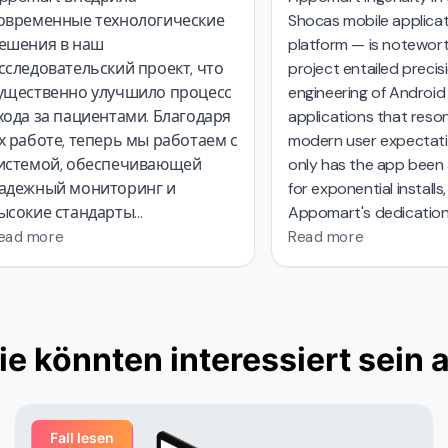
овременные технологические
Shocas mobile applicat
ешения в наш
platform — is notewort
следовательский проект, что
project entailed precisi
ущественно улучшило процесс
engineering of Android 
ода за пациентами. Благодаря
applications that reson
 работе, теперь мы работаем с
modern user expectati
истемой, обеспечивающей
only has the app been 
адежный мониторинг и
for exponential installs,
ысокие стандарты
Appomart's dedication
езопасности данных.
environmentally conscio
ead more
Read more
system has set a bench
industry. With their
com
approach
from concep
exploration to compelli
ie könnten interessiert sein 
design
Appomart has n
complexities with ease,
Shocas leadership in th
sector.
Fall lesen