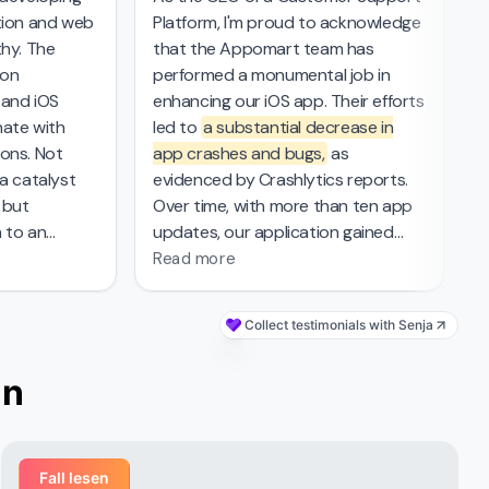
ion and web
Platform, I'm proud to acknowledge
a
hy. The
that the Appomart team has
i
on
performed a monumental job in
e
and iOS
enhancing our iOS app. Their efforts
l
ate with
led to
a substantial decrease in
c
ons. Not
app crashes and bugs,
as
a
a catalyst
evidenced by Crashlytics reports.
t
 but
Over time, with more than ten app
t
 to an
updates, our application gained
t
us delivery
new functionality and improved
Read more
mark in the
stability and has been praised by
prehensive
our user base. The completion of
Collect testimonials with Senja
t
over 350 tasks reflects
the high
ng UI/UX
level of professionalism and
an
avigated
technical expertise
of the
cementing
Appomart team, and we value their
e delivery
ability to respond to our needs in a
timely manner.
Fall lesen