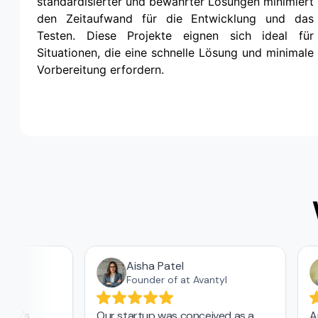
standardisierter und bewährter Lösungen minimiert
den Zeitaufwand für die Entwicklung und das
Testen. Diese Projekte eignen sich ideal für
Situationen, die eine schnelle Lösung und minimale
Vorbereitung erfordern.
Aisha Patel
O.
Founder of at Avantyl
rbia's
Our startup was conceived as a
A