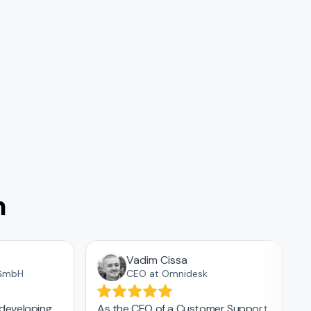
n
Vadim Cissa
GmbH
CEO at Omnidesk
developing
As the CEO of a Customer Support
T