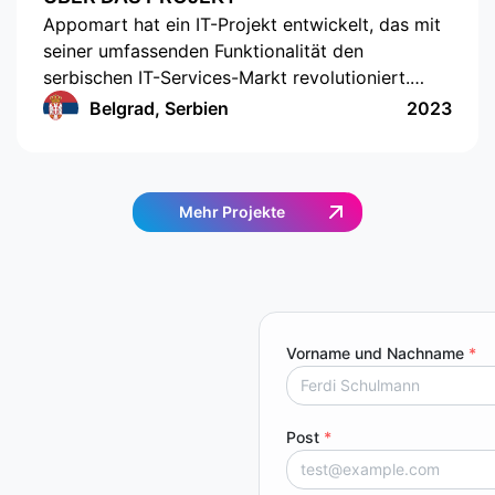
Appomart hat ein IT-Projekt entwickelt, das mit
seiner umfassenden Funktionalität den
serbischen IT-Services-Markt revolutioniert.
Dazu gehören die Möglichkeit, eigene
Belgrad, Serbien
2023
Preisangebote zu erstellen, Push-
Benachrichtigungen, Bewertungen und
Kommentare, integrierte Chats, Integration von
Zahlungssystemen, ein übersichtliches Design,
Mehr Projekte
eine verständliche Benutzeroberfläche, ein
bequemer und funktionaler administrativer Teil
für Firmenkunden, ein praktisches System
gegenseitiger Abrechnungen und eingebaute
Analytik. Dieses Projekt wird sicherlich den
Vorname und Nachname
*
Status quo herausfordern.
Post
*