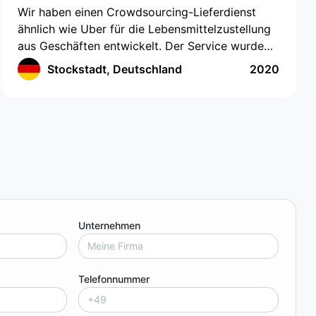
Wir haben einen Crowdsourcing-Lieferdienst
ähnlich wie Uber für die Lebensmittelzustellung
aus Geschäften entwickelt. Der Service wurde
für diejenigen entwickelt, die keine Zeit oder
Stockstadt, Deutschland
2020
Möglichkeit haben, selbst Lebensmittel
einzukaufen. Die App verfügt über eine
innovative Benutzeroberfläche mit
Standortverfolgung und der Erstellung einer
Einkaufsliste. Die App funktioniert in
Deutschland und bietet eine einfache und
effiziente Möglichkeit, Lebensmittel zu bestellen.
Kunden können die gewünschten Artikel
auswählen, und dann wird ein Lieferant mit der
Unternehmen
Bestellung beauftragt. Kunden können den
Lieferanten in Echtzeit verfolgen, sodass sie ihre
Lebensmittel schnell und bequem erhalten
Telefonnummer
können.