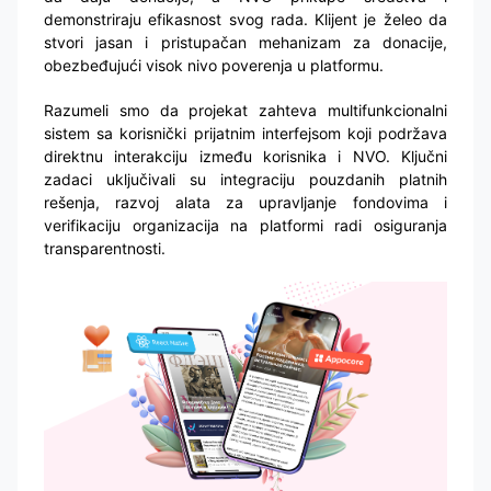
demonstriraju efikasnost svog rada. Klijent je želeo da
stvori jasan i pristupačan mehanizam za donacije,
obezbeđujući visok nivo poverenja u platformu.
Razumeli smo da projekat zahteva multifunkcionalni
sistem sa korisnički prijatnim interfejsom koji podržava
direktnu interakciju između korisnika i NVO. Ključni
zadaci uključivali su integraciju pouzdanih platnih
rešenja, razvoj alata za upravljanje fondovima i
verifikaciju organizacija na platformi radi osiguranja
transparentnosti.