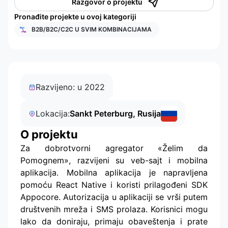
Razgovor o projektu
Pronađite projekte u ovoj kategoriji
B2B/B2C/C2C U SVIM KOMBINACIJAMA
Razvijeno: u 2022
Lokacija:
Sankt Peterburg, Rusija
O projektu
Za dobrotvorni agregator «Želim da
Pomognem», razvijeni su veb-sajt i mobilna
aplikacija. Mobilna aplikacija je napravljena
pomoću React Native i koristi prilagođeni SDK
Appocore. Autorizacija u aplikaciji se vrši putem
društvenih mreža i SMS prolaza. Korisnici mogu
lako da doniraju, primaju obaveštenja i prate