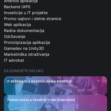
Android aplikacija
Backend (API)
Investicije u IT projekte
Promo-sajtovi i sletne stranice
Web aplikacija
Radna dokumentacija
Održavanje
Prototipizacija aplikacija
Gamedev na Unity3D
Marketinška istraživanja
IT advokat
DA DONESETE ODLUKU
IT-REŠENIA DLA RAZVIVAUSIHSA BIZNESOV
TEHNOLOGII DLA PERSPEKTIVNIH STARTAPOV