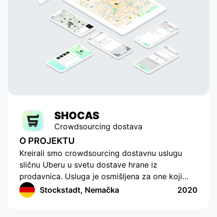
SHOCAS
Crowdsourcing dostava
O PROJEKTU
Kreirali smo crowdsourcing dostavnu uslugu
sličnu Uberu u svetu dostave hrane iz
prodavnica. Usluga je osmišljena za one koji
nemaju vremena ili mogućnosti da sami kupuju
Stockstadt, Nemačka
2020
hranu. Aplikacija ima moderno sučelje s
praćenjem lokacije i sastavljanjem liste za