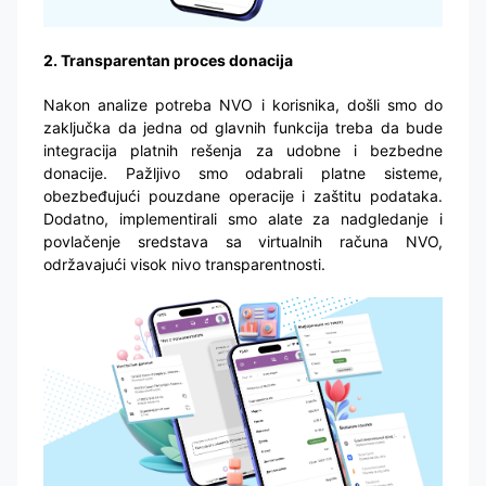
2. Transparentan proces donacija
Nakon analize potreba NVO i korisnika, došli smo do
zaključka da jedna od glavnih funkcija treba da bude
integracija platnih rešenja za udobne i bezbedne
donacije. Pažljivo smo odabrali platne sisteme,
obezbeđujući pouzdane operacije i zaštitu podataka.
Dodatno, implementirali smo alate za nadgledanje i
povlačenje sredstava sa virtualnih računa NVO,
održavajući visok nivo transparentnosti.