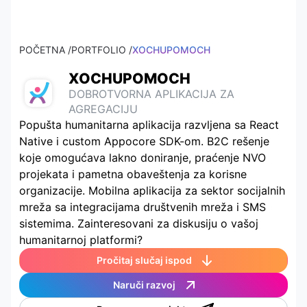
POČETNA /
PORTFOLIO /
XOCHUPOMOCH
XOCHUPOMOCH
DOBROTVORNA APLIKACIJA ZA
AGREGACIJU
Popušta humanitarna aplikacija razvljena sa React
Native i custom Appocore SDK-om. B2C rešenje
koje omogućava lakno doniranje, praćenje NVO
projekata i pametna obaveštenja za korisne
organizacije. Mobilna aplikacija za sektor socijalnih
mreža sa integracijama društvenih mreža i SMS
sistemima. Zainteresovani za diskusiju o vašoj
humanitarnoj platformi?
Pročitaj slučaj ispod
Naruči razvoj