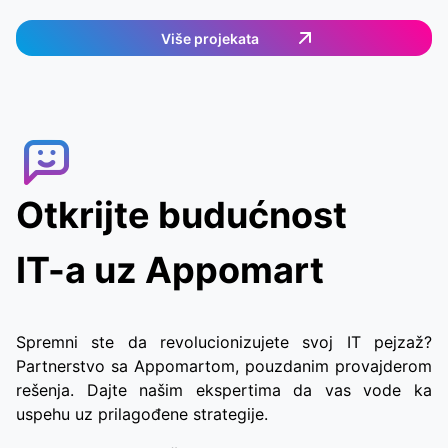
kupovinu. Aplikacija radi u Nemačkoj i pruža
jednostavan i efikasan način naručivanja hrane.
Više projekata
Korisnici mogu odabrati željene artikle, a zatim
im se dodeljuje dostavni agent koji će ispuniti
porudžbinu. Korisnici mogu u stvarnom vremenu
pratiti dostavnog agenta, što im omogućava
brzo i praktično dobijanje hrane.
Otkrijte budućnost
IT-a uz Appomart
Spremni ste da revolucionizujete svoj IT pejzaž?
Partnerstvo sa Appomartom, pouzdanim provajderom
rešenja. Dajte našim ekspertima da vas vode ka
uspehu uz prilagođene strategije.