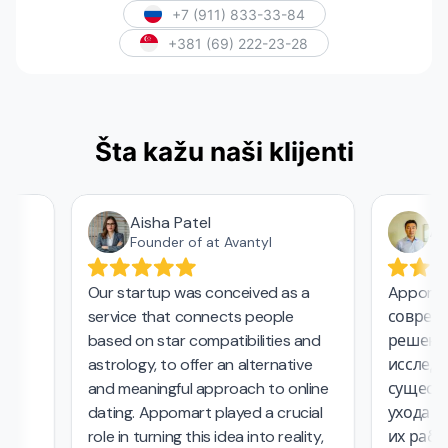
+7 (911) 833-33-84
+381 (69) 222-23-28
Šta kažu naši klijenti
Aisha Patel
Азам
Founder of at Avantyl
Our startup was conceived as a
Appomart 
service that connects people
современн
based on star compatibilities and
решения 
astrology, to offer an alternative
исследова
and meaningful approach to online
существен
dating. Appomart played a crucial
ухода за 
role in turning this idea into reality,
их работе