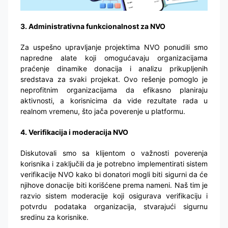
3. Administrativna funkcionalnost za NVO
Za uspešno upravljanje projektima NVO ponudili smo
napredne alate koji omogućavaju organizacijama
praćenje dinamike donacija i analizu prikupljenih
sredstava za svaki projekat. Ovo rešenje pomoglo je
neprofitnim organizacijama da efikasno planiraju
aktivnosti, a korisnicima da vide rezultate rada u
realnom vremenu, što jača poverenje u platformu.
4. Verifikacija i moderacija NVO
Diskutovali smo sa klijentom o važnosti poverenja
korisnika i zaključili da je potrebno implementirati sistem
verifikacije NVO kako bi donatori mogli biti sigurni da će
njihove donacije biti korišćene prema nameni. Naš tim je
razvio sistem moderacije koji osigurava verifikaciju i
potvrdu podataka organizacija, stvarajući sigurnu
sredinu za korisnike.