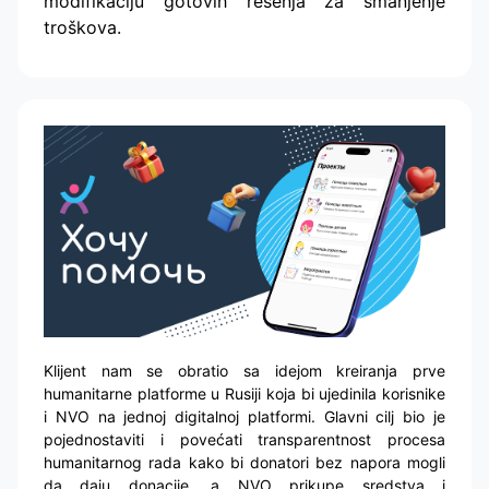
modifikaciju gotovih rešenja za smanjenje
troškova.
Klijent nam se obratio sa idejom kreiranja prve
humanitarne platforme u Rusiji koja bi ujedinila korisnike
i NVO na jednoj digitalnoj platformi. Glavni cilj bio je
pojednostaviti i povećati transparentnost procesa
humanitarnog rada kako bi donatori bez napora mogli
da daju donacije, a NVO prikupe sredstva i