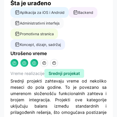
Šta je urađeno
Aplikacija za iOS i Android
Backend
Administrativni interfejs
Promotivna stranica
Koncept, dizajn, sadržaj
Utrošeno vreme
Vreme realizacije
Srednji projekat
Srednji projekti zahtevaju vreme od nekoliko
meseci do pola godine. To je povezano sa
umerenom složenošću funkcionalnih zahteva i
brojem integracija. Projekti ove kategorije
uključuju balans između standardnih i
prilagođenih rešenja, što omogućava postizanje