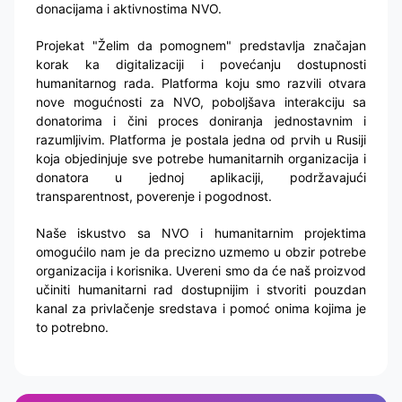
donacijama i aktivnostima NVO.
Projekat "Želim da pomognem" predstavlja značajan
korak ka digitalizaciji i povećanju dostupnosti
humanitarnog rada. Platforma koju smo razvili otvara
nove mogućnosti za NVO, poboljšava interakciju sa
donatorima i čini proces doniranja jednostavnim i
razumljivim. Platforma je postala jedna od prvih u Rusiji
koja objedinjuje sve potrebe humanitarnih organizacija i
donatora u jednoj aplikaciji, podržavajući
transparentnost, poverenje i pogodnost.
Naše iskustvo sa NVO i humanitarnim projektima
omogućilo nam je da precizno uzmemo u obzir potrebe
organizacija i korisnika. Uvereni smo da će naš proizvod
učiniti humanitarni rad dostupnijim i stvoriti pouzdan
kanal za privlačenje sredstava i pomoć onima kojima je
to potrebno.