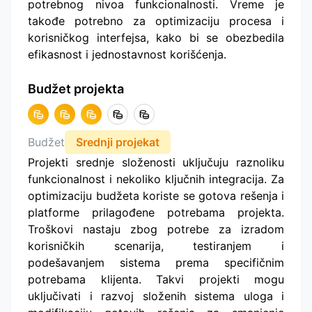
potrebnog nivoa funkcionalnosti. Vreme je
takođe potrebno za optimizaciju procesa i
korisničkog interfejsa, kako bi se obezbedila
efikasnost i jednostavnost korišćenja.
Budžet projekta
Budžet
Srednji projekat
Projekti srednje složenosti uključuju raznoliku
funkcionalnost i nekoliko ključnih integracija. Za
optimizaciju budžeta koriste se gotova rešenja i
platforme prilagođene potrebama projekta.
Troškovi nastaju zbog potrebe za izradom
korisničkih scenarija, testiranjem i
podešavanjem sistema prema specifičnim
potrebama klijenta. Takvi projekti mogu
uključivati i razvoj složenih sistema uloga i