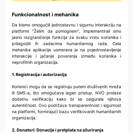
Funkcionalnost i mehanika
Da bismo omogućili jednostavnu i sigurnu interakciju na
platformi "Želim da pomognem", implementirali smo
jasno razgraničenje funkcija za svaku vrstu korisnika i
prilagodili ih zadacima humanitarnog rada. Cela
mehanika aplikacije usmerena je na pojednostavljenje
interakcije i jačanje poverenja između korisnika i
neprofitnih organizacija.
1. Registracija i autorizacija
Korisnici mogu da se registruju putem društvenih mreža
ili SMS-a, što omogućava lagan pristup. NVO prolaze
dodatnu verifikaciju kako bi se osigurala njihova
autentičnost. Ovo podržava transparentnost i sigurnost
na platformi, formirajući bazu verifikovanih humanitarnih
organizacija.
2. Donatori: Donacije i pretplata na ažuriranja