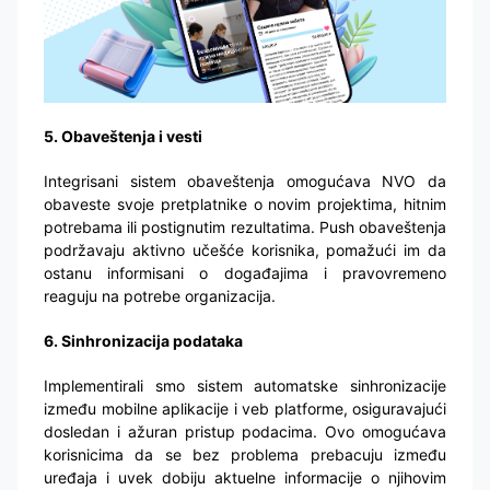
5. Obaveštenja i vesti
Integrisani sistem obaveštenja omogućava NVO da
obaveste svoje pretplatnike o novim projektima, hitnim
potrebama ili postignutim rezultatima. Push obaveštenja
podržavaju aktivno učešće korisnika, pomažući im da
ostanu informisani o događajima i pravovremeno
reaguju na potrebe organizacija.
6. Sinhronizacija podataka
Implementirali smo sistem automatske sinhronizacije
između mobilne aplikacije i veb platforme, osiguravajući
dosledan i ažuran pristup podacima. Ovo omogućava
korisnicima da se bez problema prebacuju između
uređaja i uvek dobiju aktuelne informacije o njihovim