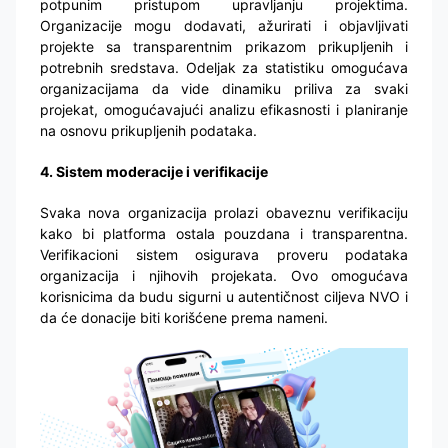
potpunim pristupom upravljanju projektima.
Organizacije mogu dodavati, ažurirati i objavljivati
projekte sa transparentnim prikazom prikupljenih i
potrebnih sredstava. Odeljak za statistiku omogućava
organizacijama da vide dinamiku priliva za svaki
projekat, omogućavajući analizu efikasnosti i planiranje
na osnovu prikupljenih podataka.
4. Sistem moderacije i verifikacije
Svaka nova organizacija prolazi obaveznu verifikaciju
kako bi platforma ostala pouzdana i transparentna.
Verifikacioni sistem osigurava proveru podataka
organizacija i njihovih projekata. Ovo omogućava
korisnicima da budu sigurni u autentičnost ciljeva NVO i
da će donacije biti korišćene prema nameni.