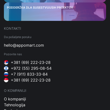
PODDERŽKA DLA SUSESTVUUSIH PROEKTOV
KONTAKTI
Da pošaljete poruku
hello@appomart.com
Pozovite nas
+381 (69) 222-23-28
+972 (55) 295-08-54
+7 (911) 833-33-84
+381 (69) 222-23-28
O KOMPANIJI
O kompaniji
Tehnologija