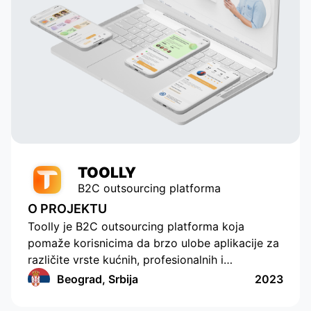
element of our application. Thanks
to their talent and dedication, our
service has grown and become
popular with tens of thousands of
active users. Appomart continues
to be an indispensable technical
partner, responding to our
requests promptly.
TOOLLY
B2C outsourcing platforma
O PROJEKTU
Toolly je B2C outsourcing platforma koja
pomaže korisnicima da brzo ulobe aplikacije za
različite vrste kućnih, profesionalnih i
edukativnih usluga, a kompanije i specijalisti
Beograd, Srbija
2023
redovno i u pogodnom formatu primaju
porudžbine. Ova aplikacija primenjuje funkcije