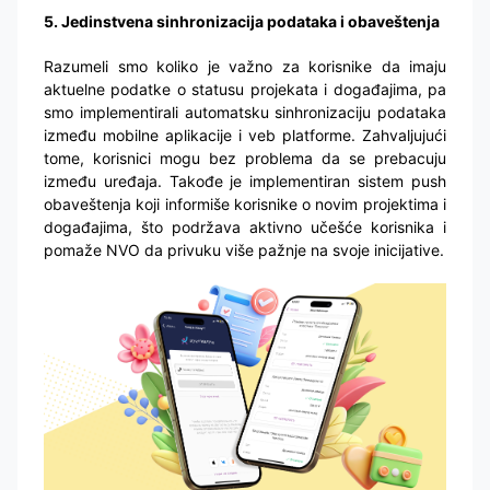
5. Jedinstvena sinhronizacija podataka i obaveštenja
Razumeli smo koliko je važno za korisnike da imaju
aktuelne podatke o statusu projekata i događajima, pa
smo implementirali automatsku sinhronizaciju podataka
između mobilne aplikacije i veb platforme. Zahvaljujući
tome, korisnici mogu bez problema da se prebacuju
između uređaja. Takođe je implementiran sistem push
obaveštenja koji informiše korisnike o novim projektima i
događajima, što podržava aktivno učešće korisnika i
pomaže NVO da privuku više pažnje na svoje inicijative.