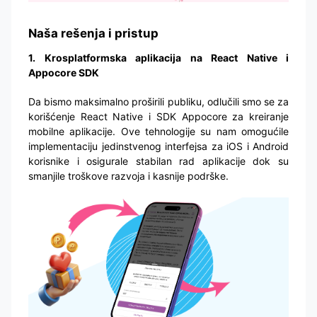
Naša rešenja i pristup
1. Krosplatformska aplikacija na React Native i
Appocore SDK
Da bismo maksimalno proširili publiku, odlučili smo se za
korišćenje React Native i SDK Appocore za kreiranje
mobilne aplikacije. Ove tehnologije su nam omogućile
implementaciju jedinstvenog interfejsa za iOS i Android
korisnike i osigurale stabilan rad aplikacije dok su
smanjile troškove razvoja i kasnije podrške.