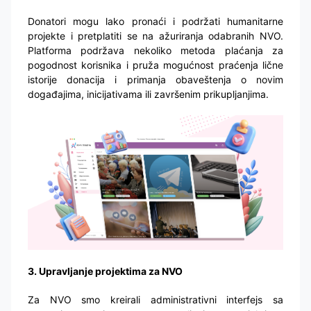
Donatori mogu lako pronaći i podržati humanitarne
projekte i pretplatiti se na ažuriranja odabranih NVO.
Platforma podržava nekoliko metoda plaćanja za
pogodnost korisnika i pruža mogućnost praćenja lične
istorije donacija i primanja obaveštenja o novim
događajima, inicijativama ili završenim prikupljanjima.
3. Upravljanje projektima za NVO
Za NVO smo kreirali administrativni interfejs sa