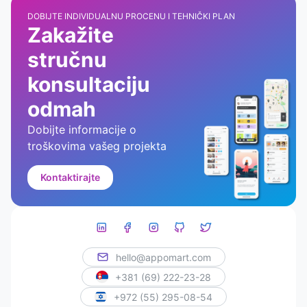
DOBIJTE INDIVIDUALNU PROCENU I TEHNIČKI PLAN
Zakažite
stručnu
konsultaciju
odmah
Dobijte informacije o
troškovima vašeg projekta
Kontaktirajte
hello@appomart.com
+381 (69) 222-23-28
+972 (55) 295-08-54