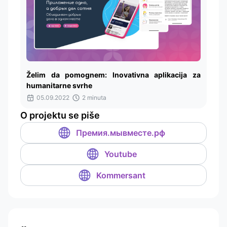
Želim da pomognem: Inovativna aplikacija za
humanitarne svrhe
05.09.2022
2 minuta
O projektu se piše
Премия.мывместе.рф
Youtube
Kommersant