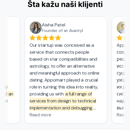
Šta kažu naši klijenti
Aisha Patel
А
Founder of at Avantyl
Our startup was conceived as a
Appoma
service that connects people
соврем
,
based on star compatibilities and
решени
astrology, to offer an alternative
исследо
and meaningful approach to online
сущест
l
dating. Appomart played a crucial
ухода з
sly
role in turning this idea into reality,
их рабо
nd an
providing us with
a full range of
систем
at
services from design to technical
надежн
implementation and debugging.
высоки
ers.
They managed the complex
безопа
Read more
Read m
mathematical computations
0
required in our project, which was