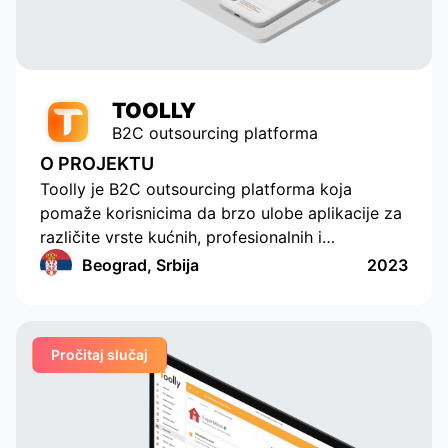
to be an indispensable technical
partner, responding to our
requests promptly.
TOOLLY
B2C outsourcing platforma
O PROJEKTU
Toolly je B2C outsourcing platforma koja
pomaže korisnicima da brzo ulobe aplikacije za
različite vrste kućnih, profesionalnih i
edukativnih usluga, a kompanije i specijalisti
Beograd, Srbija
2023
redovno i u pogodnom formatu primaju
porudžbine. Ova aplikacija primenjuje funkcije
kreiranja porudžbina za više različitih kategorija,
Pročitaj slučaj
postavljajući dodatne jedinstvene parametre.