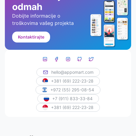
odmah
Dobijte informacije o
troškovima vašeg projekta
Kontaktirajte
hello@appomart.com
+381 (69) 222-23-28
+972 (55) 295-08-54
+7 (911) 833-33-84
+381 (69) 222-23-28