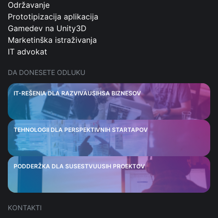
Održavanje
Prototipizacija aplikacija
Gamedev na Unity3D
Marketinška istraživanja
IT advokat
DA DONESETE ODLUKU
IT-REŠENIA DLA RAZVIVAUSIHSA BIZNESOV
TEHNOLOGII DLA PERSPEKTIVNIH STARTAPOV
PODDERŽKA DLA SUSESTVUUSIH PROEKTOV
KONTAKTI