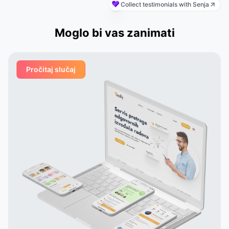
Collect testimonials with Senja
s
—
probably the most challenging part
's
of the work that other contractors
Moglo bi vas zanimati
et
couldn't handle. From the first
nd
meeting, the Appomart team
ivered
immersed itself deeply in our plans,
Pročitaj slučaj
ged
suggesting creative solutions for
organizing user interfaces,
integrating astrological services,
 their
and creating dynamic profiles. They
tail
built their own system that
analyzes astrological data and
 to
suggests potentially compatible
pairs to the user, which is a key
 in
element of our application. Thanks
to their talent and dedication, our
service has grown and become
popular with tens of thousands of
active users. Appomart continues