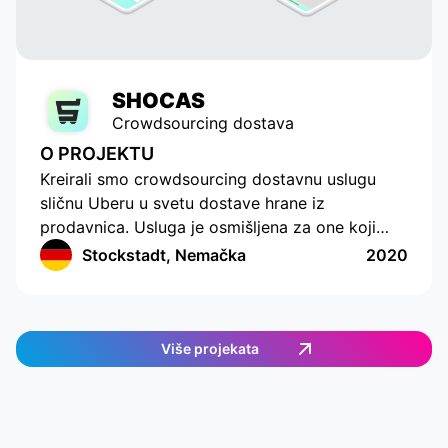
SHOCAS
Crowdsourcing dostava
O PROJEKTU
Kreirali smo crowdsourcing dostavnu uslugu
sličnu Uberu u svetu dostave hrane iz
prodavnica. Usluga je osmišljena za one koji
nemaju vremena ili mogućnosti da sami kupuju
Stockstadt, Nemačka
2020
hranu. Aplikacija ima moderno sučelje s
praćenjem lokacije i sastavljanjem liste za
kupovinu. Aplikacija radi u Nemačkoj i pruža
jednostavan i efikasan način naručivanja hrane.
Više projekata
Korisnici mogu odabrati željene artikle, a zatim
im se dodeljuje dostavni agent koji će ispuniti
porudžbinu. Korisnici mogu u stvarnom vremenu
pratiti dostavnog agenta, što im omogućava