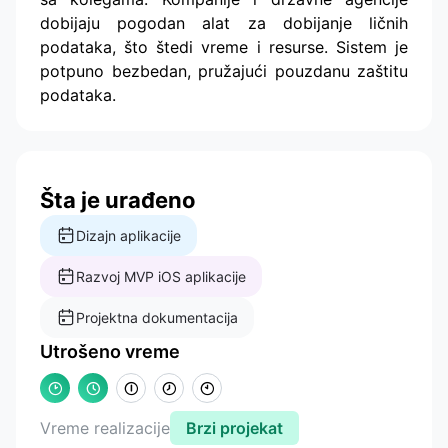
dobijaju pogodan alat za dobijanje ličnih
podataka, što štedi vreme i resurse. Sistem je
potpuno bezbedan, pružajući pouzdanu zaštitu
podataka.
Šta je urađeno
Dizajn aplikacije
Razvoj MVP iOS aplikacije
Projektna dokumentacija
Utrošeno vreme
Vreme realizacije
Brzi projekat