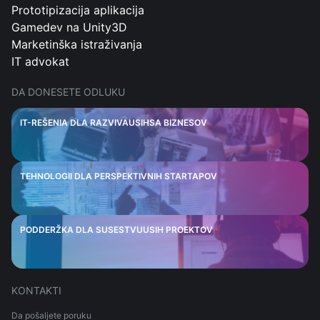
Prototipizacija aplikacija
Gamedev na Unity3D
Marketinška istraživanja
IT advokat
DA DONESETE ODLUKU
IT-REŠENIA DLA RAZVIVAUSIHSA BIZNESOV
TEHNOLOGII DLA PERSPEKTIVNIH STARTAPOV
PODDERŽKA DLA SUSESTVUUSIH PROEKTOV
KONTAKTI
Da pošaljete poruku