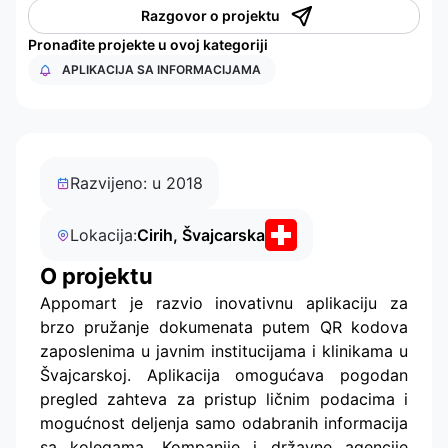
Razgovor o projektu
Pronađite projekte u ovoj kategoriji
APLIKACIJA SA INFORMACIJAMA
Razvijeno: u 2018
Lokacija:
Cirih, Švajcarska
O projektu
Appomart je razvio inovativnu aplikaciju za
brzo pružanje dokumenata putem QR kodova
zaposlenima u javnim institucijama i klinikama u
Švajcarskoj. Aplikacija omogućava pogodan
pregled zahteva za pristup ličnim podacima i
mogućnost deljenja samo odabranih informacija
sa kolegama. Kompanije i državne agencije