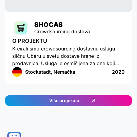
SHOCAS
Crowdsourcing dostava
O PROJEKTU
Kreirali smo crowdsourcing dostavnu uslugu
sličnu Uberu u svetu dostave hrane iz
prodavnica. Usluga je osmišljena za one koji
nemaju vremena ili mogućnosti da sami kupuju
Stockstadt, Nemačka
2020
hranu. Aplikacija ima moderno sučelje s
praćenjem lokacije i sastavljanjem liste za
kupovinu. Aplikacija radi u Nemačkoj i pruža
jednostavan i efikasan način naručivanja hrane.
Više projekata
Korisnici mogu odabrati željene artikle, a zatim
im se dodeljuje dostavni agent koji će ispuniti
porudžbinu. Korisnici mogu u stvarnom vremenu
pratiti dostavnog agenta, što im omogućava
brzo i praktično dobijanje hrane.