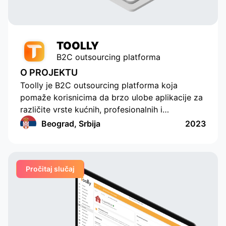
partner, responding to our
requests promptly.
TOOLLY
B2C outsourcing platforma
O PROJEKTU
Toolly je B2C outsourcing platforma koja
pomaže korisnicima da brzo ulobe aplikacije za
različite vrste kućnih, profesionalnih i
edukativnih usluga, a kompanije i specijalisti
Beograd, Srbija
2023
redovno i u pogodnom formatu primaju
porudžbine. Ova aplikacija primenjuje funkcije
kreiranja porudžbina za više različitih kategorija,
Pročitaj slučaj
postavljajući dodatne jedinstvene parametre.