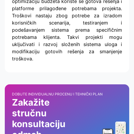
optimizaciju budžeta koriste se gotova rešenja i
platforme prilagođene potrebama projekta.
Troškovi nastaju zbog potrebe za izradom
korisničkih scenarija, testiranjem i
podešavanjem sistema prema specifičnim
potrebama klijenta. Takvi projekti mogu
uključivati i razvoj složenih sistema uloga i
modifikaciju gotovih rešenja za smanjenje
troškova.
DOBIJTE INDIVIDUALNU PROCENU I TEHNIČKI PLAN
Zakažite
stručnu
konsultaciju