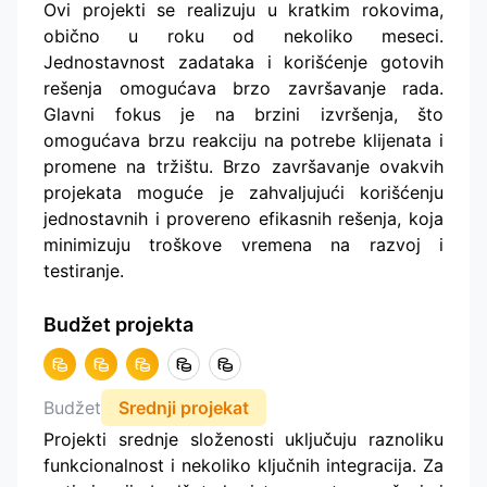
Ovi projekti se realizuju u kratkim rokovima,
obično u roku od nekoliko meseci.
Jednostavnost zadataka i korišćenje gotovih
rešenja omogućava brzo završavanje rada.
Glavni fokus je na brzini izvršenja, što
omogućava brzu reakciju na potrebe klijenata i
promene na tržištu. Brzo završavanje ovakvih
projekata moguće je zahvaljujući korišćenju
jednostavnih i provereno efikasnih rešenja, koja
minimizuju troškove vremena na razvoj i
testiranje.
Budžet projekta
Budžet
Srednji projekat
Projekti srednje složenosti uključuju raznoliku
funkcionalnost i nekoliko ključnih integracija. Za