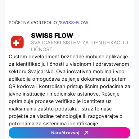
POČETNA /
PORTFOLIO /
SWISS-FLOW
SWISS FLOW
ŠVAJCARSKI SISTEM ZA IDENTIFIKACIJU
LIČNOSTI
Custom development bezbedne mobilne aplikacije
za identifikaciju ličnosti u vladinom i zdravstvenom
sektoru Švajcarske. Ova inovativna mobilna i veb
aplikacija omogućava deljenje dokumenata putem
QR kodova i kontrolisan pristup ličnim podacima za
javne institucije i medicinske ustanove. Rešenje
optimizuje procese verifikacije identiteta uz
maksimalnu zaštitu podataka. Istražite naše
projekte za vladine tehnologije ili razgovarajte o
potrebama za sistemima identifikacije.
Naruči razvoj