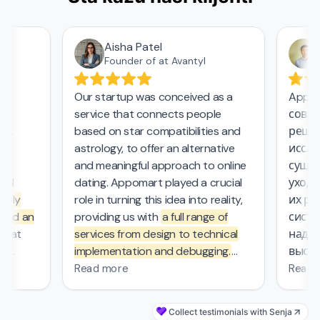
Aisha Patel
А
Founder of at Avantyl
Our startup was conceived as a
Appoma
service that connects people
соврем
,
based on star compatibilities and
решени
astrology, to offer an alternative
исследо
and meaningful approach to online
сущест
l
dating. Appomart played a crucial
ухода з
sly
role in turning this idea into reality,
их рабо
nd an
providing us with
a full range of
систем
at
services from design to technical
надежн
implementation and debugging.
высоки
ers.
They managed the complex
безопа
Read more
Read m
mathematical computations
0
required in our project, which was
Collect testimonials with Senja
s
—
probably the most challenging part