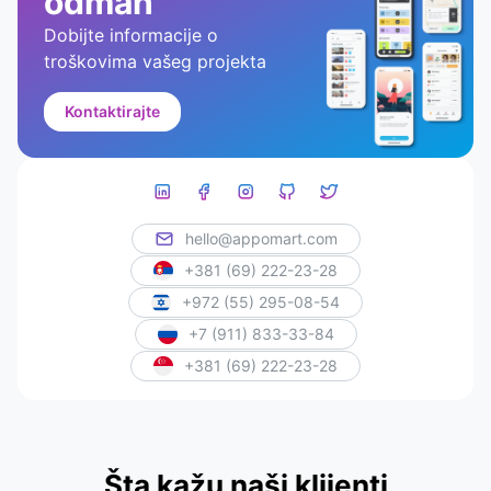
odmah
Dobijte informacije o
troškovima vašeg projekta
Kontaktirajte
hello@appomart.com
+381 (69) 222-23-28
+972 (55) 295-08-54
+7 (911) 833-33-84
+381 (69) 222-23-28
Šta kažu naši klijenti