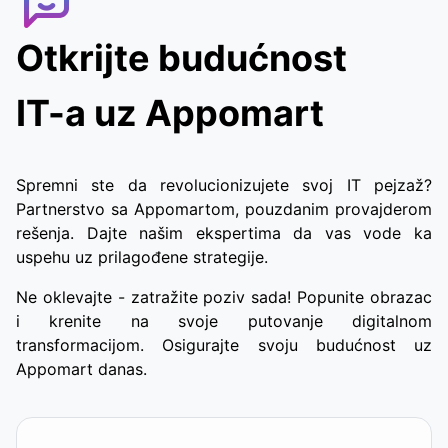
Otkrijte budućnost
IT-a uz Appomart
Spremni ste da revolucionizujete svoj IT pejzaž?
Partnerstvo sa Appomartom, pouzdanim provajderom
rešenja. Dajte našim ekspertima da vas vode ka
uspehu uz prilagođene strategije.
Ne oklevajte - zatražite poziv sada! Popunite obrazac
i krenite na svoje putovanje digitalnom
transformacijom. Osigurajte svoju budućnost uz
Appomart danas.