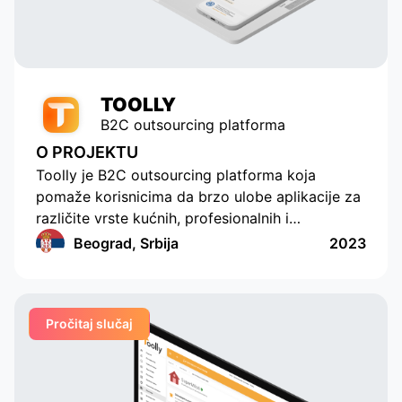
to be an indispensable technical
partner, responding to our
requests promptly.
TOOLLY
B2C outsourcing platforma
O PROJEKTU
Toolly je B2C outsourcing platforma koja
pomaže korisnicima da brzo ulobe aplikacije za
različite vrste kućnih, profesionalnih i
edukativnih usluga, a kompanije i specijalisti
Beograd, Srbija
2023
redovno i u pogodnom formatu primaju
porudžbine. Ova aplikacija primenjuje funkcije
kreiranja porudžbina za više različitih kategorija,
Pročitaj slučaj
postavljajući dodatne jedinstvene parametre.