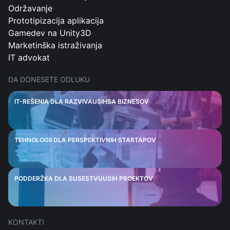
Održavanje
Prototipizacija aplikacija
Gamedev na Unity3D
Marketinška istraživanja
IT advokat
DA DONESETE ODLUKU
IT-REŠENIA DLA RAZVIVAUSIHSA BIZNESOV
TEHNOLOGII DLA PERSPEKTIVNIH STARTAPOV
PODDERŽKA DLA SUSESTVUUSIH PROEKTOV
KONTAKTI