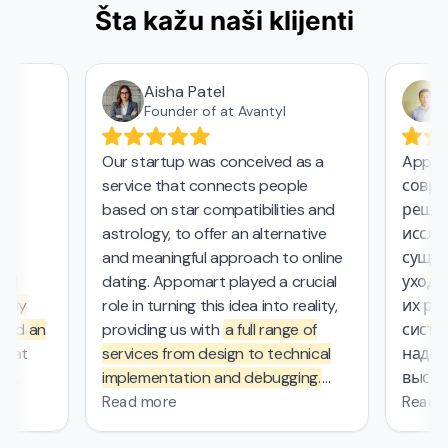
Šta kažu naši klijenti
Aisha Patel
А
Founder of at Avantyl
Our startup was conceived as a
Appoma
service that connects people
соврем
,
based on star compatibilities and
решени
astrology, to offer an alternative
исследо
and meaningful approach to online
сущест
l
dating. Appomart played a crucial
ухода з
ly
role in turning this idea into reality,
их рабо
nd an
providing us with
a full range of
систем
at
services from design to technical
надежн
implementation and debugging.
высоки
ers.
They managed the complex
безопа
Read more
Read m
mathematical computations