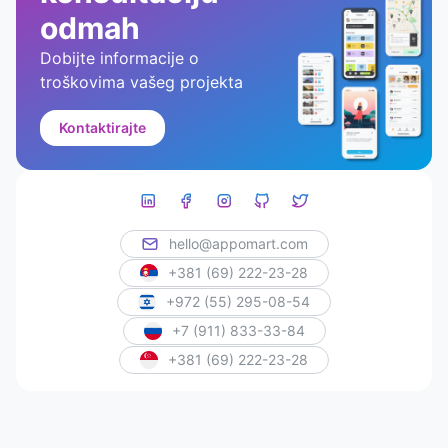
odmah
Dobijte informacije o
troškovima vašeg projekta
Kontaktirajte
hello@appomart.com
+381 (69) 222-23-28
+972 (55) 295-08-54
+7 (911) 833-33-84
+381 (69) 222-23-28