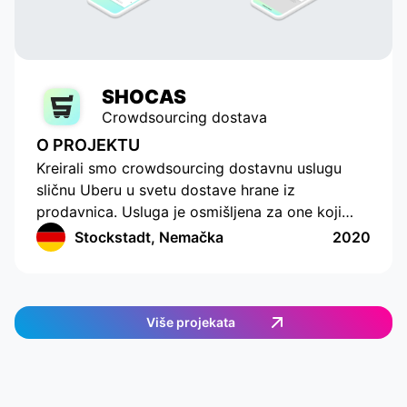
SHOCAS
Crowdsourcing dostava
O PROJEKTU
Kreirali smo crowdsourcing dostavnu uslugu
sličnu Uberu u svetu dostave hrane iz
prodavnica. Usluga je osmišljena za one koji
nemaju vremena ili mogućnosti da sami kupuju
Stockstadt, Nemačka
2020
hranu. Aplikacija ima moderno sučelje s
praćenjem lokacije i sastavljanjem liste za
kupovinu. Aplikacija radi u Nemačkoj i pruža
jednostavan i efikasan način naručivanja hrane.
Više projekata
Korisnici mogu odabrati željene artikle, a zatim
im se dodeljuje dostavni agent koji će ispuniti
porudžbinu. Korisnici mogu u stvarnom vremenu