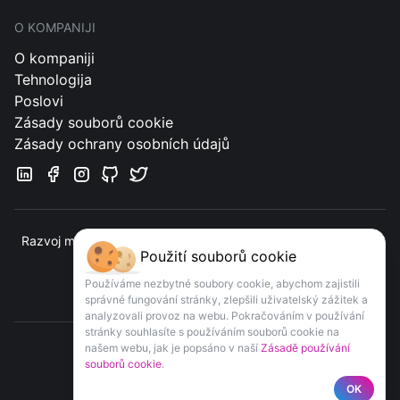
O KOMPANIJI
O kompaniji
Tehnologija
Poslovi
Zásady souborů cookie
Zásady ochrany osobních údajů
Razvoj mobilnih aplikacija i veb usluga orijentisanih na klijente
Použití souborů cookie
Kontakt
Používáme nezbytné soubory cookie, abychom zajistili
správné fungování stránky, zlepšili uživatelský zážitek a
analyzovali provoz na webu. Pokračováním v používání
stránky souhlasíte s používáním souborů cookie na
našem webu, jak je popsáno v naší
Zásadě používání
souborů cookie
.
COPYRIGHT
APPOMART
© 2016-
2026
OK