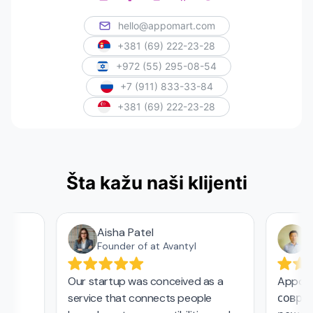
hello@appomart.com
+381 (69) 222-23-28
+972 (55) 295-08-54
+7 (911) 833-33-84
+381 (69) 222-23-28
Šta kažu naši klijenti
Aisha Patel
Аз
Founder of at Avantyl
Our startup was conceived as a
Appomar
service that connects people
совреме