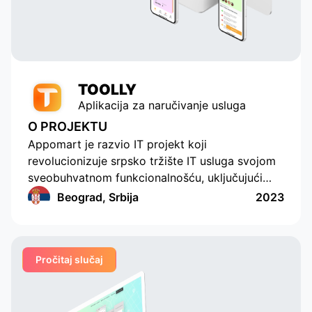
TOOLLY
Aplikacija za naručivanje usluga
O PROJEKTU
Appomart je razvio IT projekt koji
revolucionizuje srpsko tržište IT usluga svojom
sveobuhvatnom funkcionalnošću, uključujući
mogućnost formiranja odgovora sa sopstvenom
Beograd, Srbija
2023
ponudom cene, push notifikacije, ocenjivanje i
komentarisanje, ugrađene četove, integraciju
sistema za plaćanje, jasan dizajn, razumljiv
Pročitaj slučaj
interfejs, praktičan i funkcionalan administrativni
deo za korporativne klijente, praktičan sistem
međusobnog obračuna i ugrađenu analitiku.
Ovaj projekat sigurno će izazvati postojeće