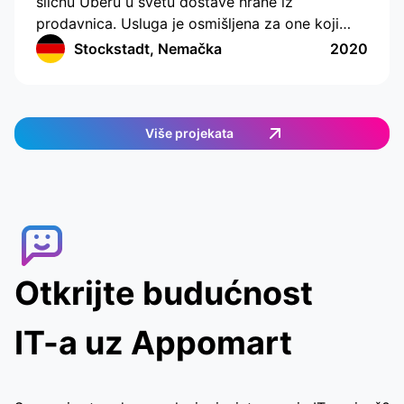
sličnu Uberu u svetu dostave hrane iz
prodavnica. Usluga je osmišljena za one koji
nemaju vremena ili mogućnosti da sami kupuju
Stockstadt, Nemačka
2020
hranu. Aplikacija ima moderno sučelje s
praćenjem lokacije i sastavljanjem liste za
kupovinu. Aplikacija radi u Nemačkoj i pruža
jednostavan i efikasan način naručivanja hrane.
Više projekata
Korisnici mogu odabrati željene artikle, a zatim
im se dodeljuje dostavni agent koji će ispuniti
porudžbinu. Korisnici mogu u stvarnom vremenu
pratiti dostavnog agenta, što im omogućava
brzo i praktično dobijanje hrane.
Otkrijte budućnost
IT-a uz Appomart