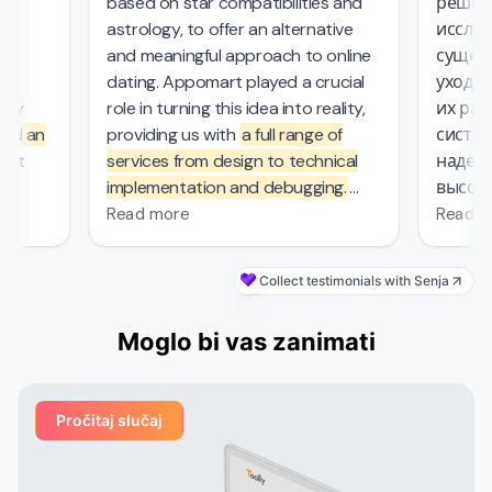
,
based on star compatibilities and
решения
astrology, to offer an alternative
исследо
and meaningful approach to online
существ
l
dating. Appomart played a crucial
ухода з
ly
role in turning this idea into reality,
их рабо
d an
providing us with
a full range of
системо
at
services from design to technical
надежны
implementation and debugging.
высокие
rs.
They managed the complex
безопас
Read more
Read mo
mathematical computations
required in our project, which was
Collect testimonials with Senja
—
probably the most challenging part
s
of the work that other contractors
Moglo bi vas zanimati
et
couldn't handle. From the first
nd
meeting, the Appomart team
vered
immersed itself deeply in our plans,
Pročitaj slučaj
ed
suggesting creative solutions for
organizing user interfaces,
integrating astrological services,