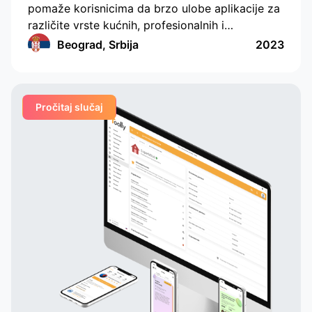
pomaže korisnicima da brzo ulobe aplikacije za
različite vrste kućnih, profesionalnih i
edukativnih usluga, a kompanije i specijalisti
Beograd, Srbija
2023
redovno i u pogodnom formatu primaju
porudžbine. Ova aplikacija primenjuje funkcije
kreiranja porudžbina za više različitih kategorija,
Pročitaj slučaj
postavljajući dodatne jedinstvene parametre.