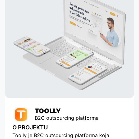
their
and creating dynamic profiles. They
ail
built their own system that
analyzes astrological data and
 to
suggests potentially compatible
pairs to the user, which is a key
in
element of our application. Thanks
to their talent and dedication, our
service has grown and become
popular with tens of thousands of
active users. Appomart continues
to be an indispensable technical
partner, responding to our
requests promptly.
TOOLLY
B2C outsourcing platforma
O PROJEKTU
Toolly je B2C outsourcing platforma koja