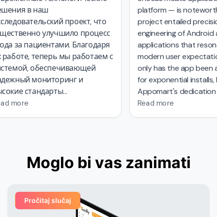
шения в наш
platform — is noteworth
следовательский проект, что
project entailed precisi
щественно улучшило процесс
engineering of Android 
ода за пациентами. Благодаря
applications that reson
 работе, теперь мы работаем с
modern user expectatio
стемой, обеспечивающей
only has the app been a
дежный мониторинг и
for exponential installs, 
сокие стандарты
Appomart's dedication 
зопасности данных.
environmentally conscio
ad more
Read more
system has set a bench
industry. With their
com
approach
from concep
exploration to compelli
Moglo bi vas zanimati
design
Appomart has n
complexities with ease,
Shocas leadership in the
sector.
Pročitaj slučaj