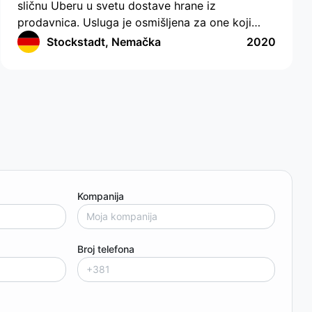
sličnu Uberu u svetu dostave hrane iz
prodavnica. Usluga je osmišljena za one koji
nemaju vremena ili mogućnosti da sami kupuju
Stockstadt, Nemačka
2020
hranu. Aplikacija ima moderno sučelje s
praćenjem lokacije i sastavljanjem liste za
kupovinu. Aplikacija radi u Nemačkoj i pruža
jednostavan i efikasan način naručivanja hrane.
Korisnici mogu odabrati željene artikle, a zatim
im se dodeljuje dostavni agent koji će ispuniti
porudžbinu. Korisnici mogu u stvarnom vremenu
pratiti dostavnog agenta, što im omogućava
brzo i praktično dobijanje hrane.
Kompanija
Broj telefona