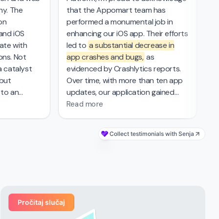
y. The
that the Appomart team has
in
on
performed a monumental job in
ev
and iOS
enhancing our iOS app. Their efforts
la
ate with
led to
a substantial decrease in
cr
ns. Not
app crashes and bugs,
as
al
 catalyst
evidenced by Crashlytics reports.
tr
but
Over time, with more than ten app
tr
to an
updates, our application gained
to
us delivery
new functionality and improved
Read more
mark in the
stability and has been praised by
prehensive
our user base. The completion of
Collect testimonials with Senja
t
over 350 tasks reflects
the high
ng UI/UX
level of professionalism and
avigated
technical expertise
of the
cementing
Appomart team, and we value their
 delivery
ability to respond to our needs in a
timely manner.
Pročitaj slučaj