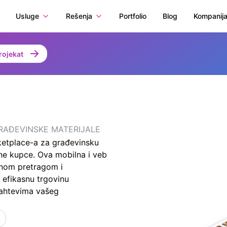
Usluge
Rešenja
Portfolio
Blog
Kompanij
rojekat
RAĐEVINSKE MATERIJALE
tplace-a za građevinsku
lne kupce. Ova mobilna i veb
ednom pretragom i
 efikasnu trgovinu
zahtevima vašeg