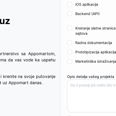
iOS aplikacija
Backend (API)
 uz
Kreiranje sletne stranic
sajtova
Radna dokumentacija
Prototipizacija aplikacij
Partnerstvo sa Appomartom,
tima da vas vode ka uspehu
Marketinška istraživanj
i krenite na svoje putovanje
Opis detalja vašeg projekta
st uz Appomart danas.