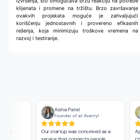
izvršenja, što omogućava brzu reakciju na potrebe
klijenata i promene na tržištu. Brzo završavanje
ovakvih projekata moguće je zahvaljujući
korišćenju jednostavnih i provereno efikasnih
rešenja, koja minimizuju troškove vremena na
razvoj i testiranje.
Aisha Patel
.
Founder of at Avantyl
bia's
Our startup was conceived as a
Ap
tor
service that connects people
со