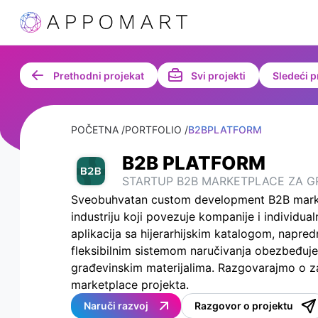
Prethodni projekat
Svi projekti
Sledeći p
POČETNA /
PORTFOLIO /
B2BPLATFORM
B2B PLATFORM
STARTUP B2B MARKETPLACE ZA G
Sveobuhvatan custom development B2B marke
industriju koji povezuje kompanije i individua
aplikacija sa hijerarhijskim katalogom, napr
fleksibilnim sistemom naručivanja obezbeđuje
građevinskim materijalima. Razgovarajmo o 
marketplace projekta.
Naruči razvoj
Razgovor o projektu