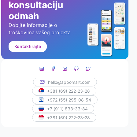
konsultaciju
odmah
Dobijte informacije o
troškovima vašeg projekta
Kontaktirajte
hello@appomart.com
+381 (69) 222-23-28
+972 (55) 295-08-54
+7 (911) 833-33-84
+381 (69) 222-23-28