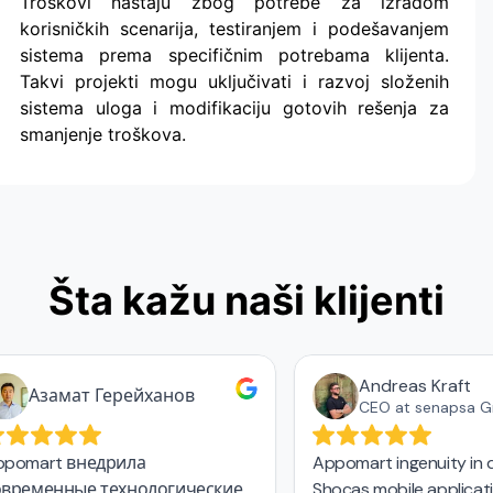
Troškovi nastaju zbog potrebe za izradom
korisničkih scenarija, testiranjem i podešavanjem
sistema prema specifičnim potrebama klijenta.
Takvi projekti mogu uključivati i razvoj složenih
sistema uloga i modifikaciju gotovih rešenja za
smanjenje troškova.
Šta kažu naši klijenti
Andreas Kraft
Азамат Герейханов
CEO at senapsa 
pomart внедрила
Appomart ingenuity in 
временные технологические
Shocas mobile applicat