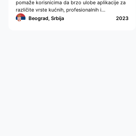
pomaže korisnicima da brzo ulobe aplikacije za
različite vrste kućnih, profesionalnih i
edukativnih usluga, a kompanije i specijalisti
Beograd, Srbija
2023
redovno i u pogodnom formatu primaju
porudžbine. Ova aplikacija primenjuje funkcije
kreiranja porudžbina za više različitih kategorija,
postavljajući dodatne jedinstvene parametre.