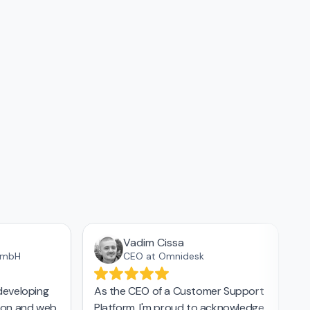
Vadim Cissa
GmbH
CEO at Omnidesk
developing
As the CEO of a Customer Support
T
ion and web
Platform, I'm proud to acknowledge
ap