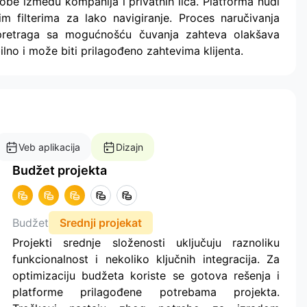
be između kompanija i privatnih lica. Platforma nudi
im filterima za lako navigiranje. Proces naručivanja
 pretraga sa mogućnošću čuvanja zahteva olakšava
lno i može biti prilagođeno zahtevima klijenta.
Veb aplikacija
Dizajn
Budžet projekta
Budžet
Srednji projekat
Projekti srednje složenosti uključuju raznoliku
funkcionalnost i nekoliko ključnih integracija. Za
optimizaciju budžeta koriste se gotova rešenja i
platforme prilagođene potrebama projekta.