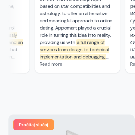
kbone,
based on star compatibilities and
ре
ntly
astrology, to offer an alternative
ис
 two
and meaningful approach to online
су
control
dating. Appomart played a crucial
ух
amlessly
role in turning this idea into reality,
их
nts and an
providing us with
a full range of
си
tem
that
services from design to technical
на
tween
implementation and debugging.
вы
roviders.
They managed the complex
бе
Read more
Re
mathematical computations
 3000
required in our project, which was
atings
—
probably the most challenging part
omart's
of the work that other contractors
o market
couldn't handle. From the first
ign, and
meeting, the Appomart team
t delivered
immersed itself deeply in our plans,
 managed
suggesting creative solutions for
Pročitaj slučaj
organizing user interfaces,