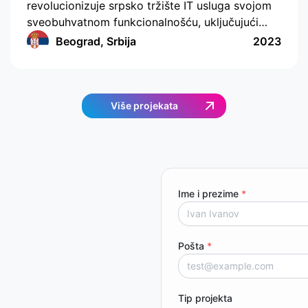
revolucionizuje srpsko tržište IT usluga svojom
sveobuhvatnom funkcionalnošću, uključujući
mogućnost formiranja odgovora sa sopstvenom
Beograd, Srbija
2023
ponudom cene, push notifikacije, ocenjivanje i
komentarisanje, ugrađene četove, integraciju
sistema za plaćanje, jasan dizajn, razumljiv
interfejs, praktičan i funkcionalan administrativni
Više projekata
deo za korporativne klijente, praktičan sistem
međusobnog obračuna i ugrađenu analitiku.
Ovaj projekat sigurno će izazvati postojeće
stanje stvari.
Ime i prezime
*
Pošta
*
Tip projekta