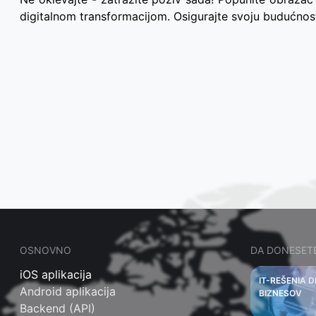
digitalnom transformacijom. Osigurajte svoju budućno
OSNOVNO
DA DONESET
iOS aplikacija
IT-REŠENIA 
Android aplikacija
BIZNESOV
Backend (API)