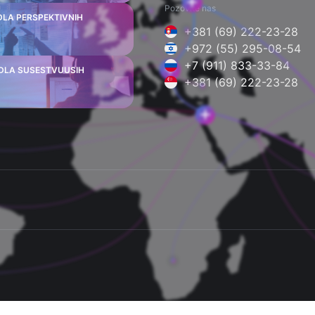
Pozovite nas
DLA PERSPEKTIVNIH
+381 (69) 222-23-28
+972 (55) 295-08-54
+7 (911) 833-33-84
DLA SUSESTVUUSIH
+381 (69) 222-23-28