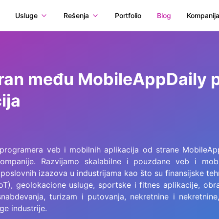
Usluge
Rešenja
Portfolio
Blog
Kompanij
an među MobileAppDaily pr
ija
programera veb i mobilnih aplikacija od strane MobileApp
kompanije. Razvijamo skalabilne i pouzdane veb i mobil
poslovnih izazova u industrijama kao što su finansijske teh
IoT), geolokacione usluge, sportske i fitnes aplikacije, ob
 snabdevanja, turizam i putovanja, nekretnine i nekretnine,
ge industrije.