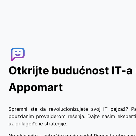
Otkrijte budućnost IT-a
Appomart
Spremni ste da revolucionizujete svoj IT pejzaž? 
pouzdanim provajderom rešenja. Dajte našim eksper
uz prilagođene strategije.
Ne oklevajte - zatražite poziv sada! Popunite obrazac 