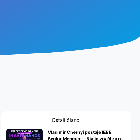
Ostali članci
Vladimir Chernyi postaje IEEE
Senior Member — šta to znači za naš