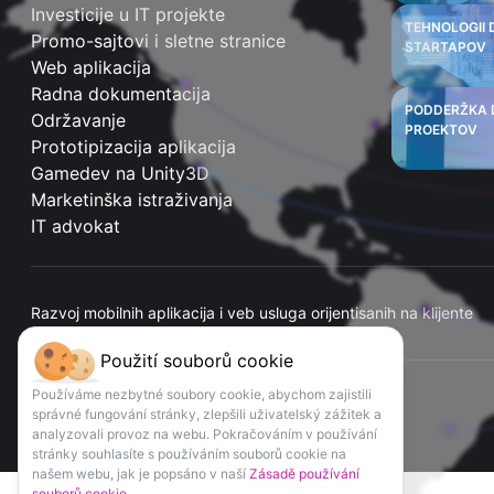
Investicije u IT projekte
TEHNOLOGII 
Promo-sajtovi i sletne stranice
STARTAPOV
Web aplikacija
Radna dokumentacija
PODDERŽKA 
Održavanje
PROEKTOV
Prototipizacija aplikacija
Gamedev na Unity3D
Marketinška istraživanja
IT advokat
Razvoj mobilnih aplikacija i veb usluga orijentisanih na klijente
Použití souborů cookie
Používáme nezbytné soubory cookie, abychom zajistili
správné fungování stránky, zlepšili uživatelský zážitek a
analyzovali provoz na webu. Pokračováním v používání
stránky souhlasíte s používáním souborů cookie na
našem webu, jak je popsáno v naší
Zásadě používání
souborů cookie
.