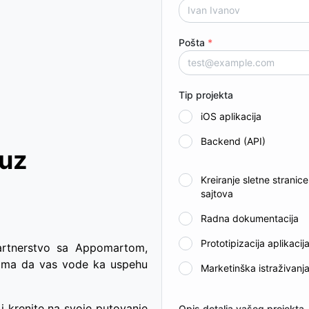
Pošta
*
Tip projekta
iOS aplikacija
Backend (API)
 uz
Kreiranje sletne stranic
sajtova
Radna dokumentacija
Prototipizacija aplikacij
Partnerstvo sa Appomartom,
tima da vas vode ka uspehu
Marketinška istraživanj
i krenite na svoje putovanje
Opis detalja vašeg projekta