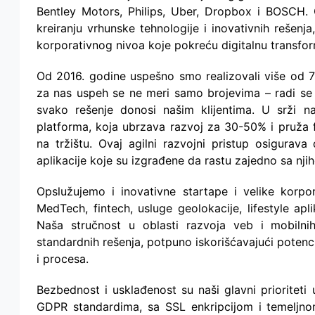
Bentley Motors, Philips, Uber, Dropbox i BOSCH
kreiranju vrhunske tehnologije i inovativnih rešenj
korporativnog nivoa koje pokreću digitalnu transform
Od 2016. godine uspešno smo realizovali više od 7
za nas uspeh se ne meri samo brojevima – radi se o
svako rešenje donosi našim klijentima. U srži n
platforma, koja ubrzava razvoj za 30-50% i pruža f
na tržištu. Ovaj agilni razvojni pristup osigurav
aplikacije koje su izgrađene da rastu zajedno sa nj
Opslužujemo i inovativne startape i velike korpora
MedTech, fintech, usluge geolokacije, lifestyle apl
Naša stručnost u oblasti razvoja veb i mobilni
standardnih rešenja, potpuno iskorišćavajući potenc
i procesa.
Bezbednost i usklađenost su naši glavni prioritet
GDPR standardima, sa SSL enkripcijom i temeljnom