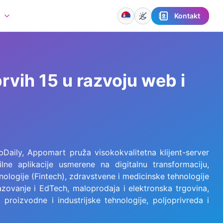
Kontakt
a
vih 15 u razvoju web i
Daily, Appomart pruža visokokvalitetna klijent-server
ne aplikacije usmerene na digitalnu transformaciju,
nologije (Fintech), zdravstvene i medicinske tehnologije
razovanje i EdTech, maloprodaja i elektronska trgovina,
 proizvodne i industrijske tehnologije, poljoprivreda i