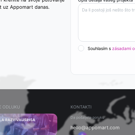
st uz Appomart danas.
Souhlasím s
zásadami o
E ODLUKU
KONTAKTI
Da pošaljete poruku
DLA RAZVIVAUSIHSA
hello@appomart.com