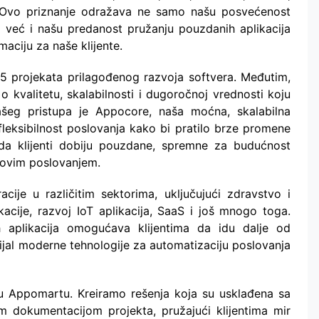
. Ovo priznanje odražava ne samo našu posvećenost
a, već i našu predanost pružanju pouzdanih aplikacija
aciju za naše klijente.
5 projekata prilagođenog razvoja softvera. Međutim,
 kvalitetu, skalabilnosti i dugoročnoj vrednosti koju
ašeg pristupa je Appocore, naša moćna, skalabilna
leksibilnost poslovanja kako bi pratilo brze promene
a da klijenti dobiju pouzdane, spremne za budućnost
ihovim poslovanjem.
cije u različitim sektorima, uključujući zdravstvo i
ikacije, razvoj IoT aplikacija, SaaS i još mnogo toga.
h aplikacija omogućava klijentima da idu dalje od
ijal moderne tehnologije za automatizaciju poslovanja
i u Appomartu. Kreiramo rešenja koja su usklađena sa
 dokumentacijom projekta, pružajući klijentima mir