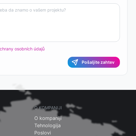
chrany osobních údajů
Pošaljite zahtev
O KOMPANIJI
O kompaniji
Tehnologija
Poslovi