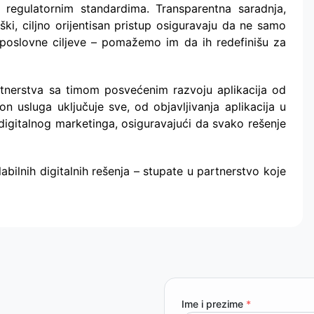
a regulatornim standardima. Transparentna saradnja,
eški, ciljno orijentisan pristup osiguravaju da ne samo
poslovne ciljeve – pomažemo im da ih redefinišu za
tnerstva sa timom posvećenim razvoju aplikacija od
n usluga uključuje sve, od objavljivanja aplikacija u
digitalnog marketinga, osiguravajući da svako rešenje
lnih digitalnih rešenja – stupate u partnerstvo koje
Ime i prezime
*