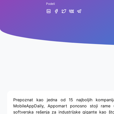
Podeli
Prepoznat kao jedna od 15 najboljih kompani
MobileAppDaily, Appomart ponosno stoji rame 
softverska rešenja za industrijske gigante kao š