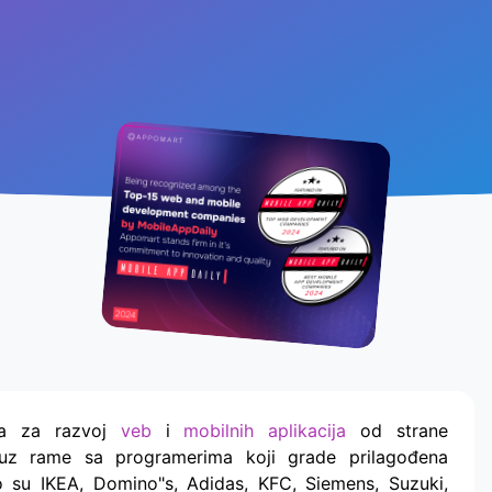
ja za razvoj
veb
i
mobilnih aplikacija
od strane
uz rame sa programerima koji grade prilagođena
to su IKEA, Domino"s, Adidas, KFC, Siemens, Suzuki,