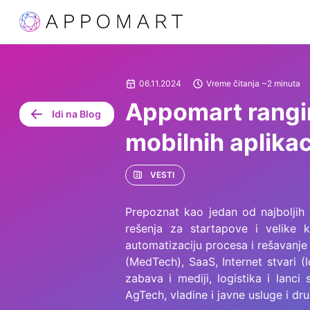
06.11.2024
Vreme čitanja ~2 minuta
Appomart rangir
Idi na Blog
mobilnih aplikac
VESTI
Prepoznat kao jedan od najboljih 
rešenja za startapove i velike 
automatizaciju procesa i rešavanje 
(MedTech), SaaS, Internet stvari (
zabava i mediji, logistika i lanci
AgTech, vladine i javne usluge i dru