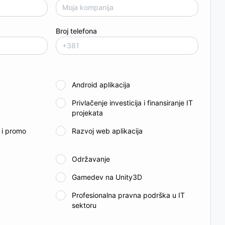
Broj telefona
Android aplikacija
Privlačenje investicija i finansiranje IT
projekata
e i promo
Razvoj web aplikacija
Održavanje
a
Gamedev na Unity3D
a
Profesionalna pravna podrška u IT
sektoru