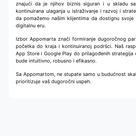
znajući da je njihov biznis siguran i u skladu s
kontinuirana ulaganja u istraživanje i razvoj i strat
da pomažemo našim klijentima da dostignu svoje 
digitalnu eru.
Izbor Appomarta znači formiranje dugoročnog par
početka do kraja i kontinuiranoj podršci. Naš raspo
App Store i Google Play do prilagođenih strategija 
bude intuitivno, robusno i efikasno.
Sa Appomartom, ne stupate samo u budućnost skalabi
prioritizuje vaš dugoročni uspeh.