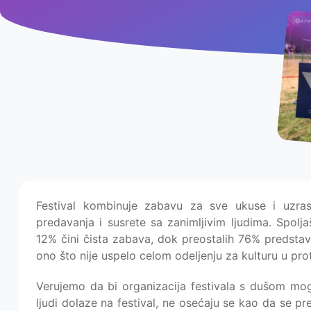
Festival kombinuje zabavu za sve ukuse i uzrast
predavanja i susrete sa zanimljivim ljudima. Spolj
12% čini čista zabava, dok preostalih 76% predstavl
ono što nije uspelo celom odeljenju za kulturu u pro
Verujemo da bi organizacija festivala s dušom mogl
ljudi dolaze na festival, ne osećaju se kao da se