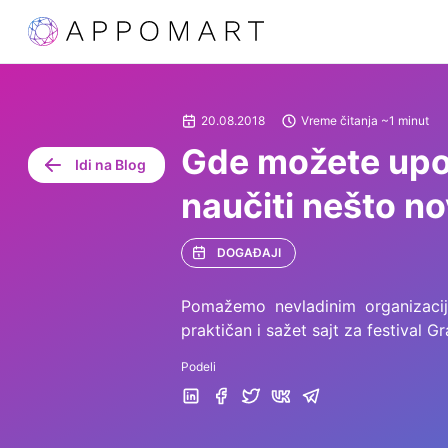
20.08.2018
Vreme čitanja ~1 minut
Gde možete upozn
Idi na Blog
naučiti nešto n
DOGAĐAJI
Pomažemo nevladinim organizacij
praktičan i sažet sajt za festival G
Podeli