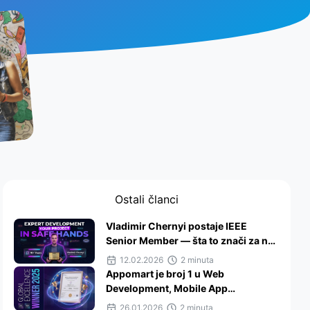
Ostali članci
Vladimir Chernyi postaje IEEE
Senior Member — šta to znači za naš
tim i klijente
12.02.2026
2 minuta
Appomart je broj 1 u Web
Development, Mobile App
Development i ReactJS u Srbiji
26.01.2026
2 minuta