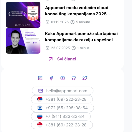
prema TechBehemoths 2025
Appomart među vodećim cloud
konsalting kompanijama 2025.
godine prema Techreviewer.co
01.12.2025
5 minuta
Kako Appomart pomaže startapima i
kompanijama da razviju uspešne IT
proizvode: Intervju za Website
23.07.2025
1 minut
Planet
Svi članci
hello@appomart.com
+381 (69) 222-23-28
+972 (55) 295-08-54
+7 (911) 833-33-84
+381 (69) 222-23-28