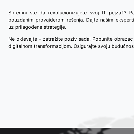
Spremni ste da revolucionizujete svoj IT pejzaž? 
pouzdanim provajderom rešenja. Dajte našim eksper
uz prilagođene strategije.
Ne oklevajte - zatražite poziv sada! Popunite obrazac 
digitalnom transformacijom. Osigurajte svoju budućno