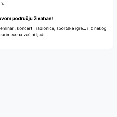
ih.
 u ovom području živahan!
eminari, koncerti, radionice, sportske igre... i iz nekog
primećena većini ljudi.