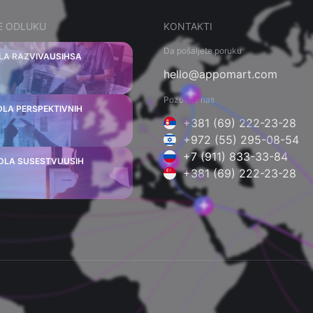
E ODLUKU
KONTAKTI
Da pošaljete poruku
DLA RAZVIVAUSIHSA
hello@appomart.com
Pozovite nas
DLA PERSPEKTIVNIH
+381 (69) 222-23-28
+972 (55) 295-08-54
+7 (911) 833-33-84
DLA SUSESTVUUSIH
+381 (69) 222-23-28