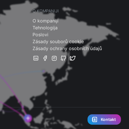
O KOMPANIJI
O kompaniji
Tehnologija
Poslovi
Zásady souborů cookie
Zásady ochrany osobních údajů
Kontakt