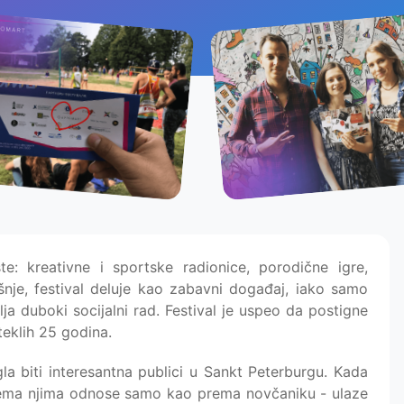
e: kreativne i sportske radionice, porodične igre,
ašnje, festival deluje kao zabavni događaj, iako samo
ja duboki socijalni rad. Festival je uspeo da postigne
teklih 25 godina.
a biti interesantna publici u Sankt Peterburgu. Kada
 prema njima odnose samo kao prema novčaniku - ulaze