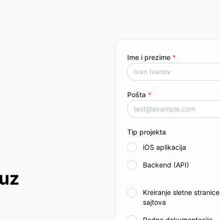
Ime i prezime
*
Pošta
*
Tip projekta
iOS aplikacija
Backend (API)
 uz
Kreiranje sletne stranic
sajtova
Radna dokumentacija