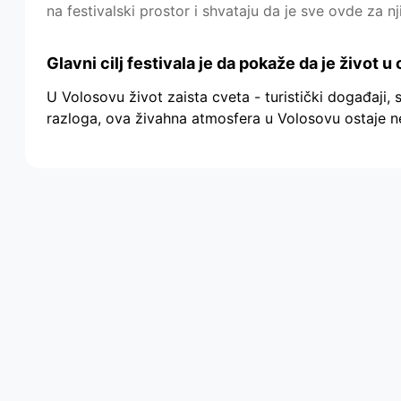
na festivalski prostor i shvataju da je sve ovde za nj
Glavni cilj festivala je da pokaže da je život
U Volosovu život zaista cveta - turistički događaji, s
razloga, ova živahna atmosfera u Volosovu ostaje ne