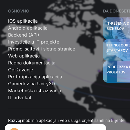
OSNOVNO
DA DONESET
iOS aplikacija
IT-REŠENIA 
Android aplikacija
BIZNESOV
Backend (API)
Investicije u IT projekte
TEHNOLOGII 
Promo-sajtovi i sletne stranice
STARTAPOV
Web aplikacija
Radna dokumentacija
PODDERŽKA 
Održavanje
PROEKTOV
Prototipizacija aplikacija
Gamedev na Unity3D
Marketinška istraživanja
IT advokat
Razvoj mobilnih aplikacija i veb usluga orijentisanih na klijente