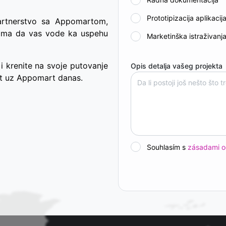
Prototipizacija aplikacij
Partnerstvo sa Appomartom,
tima da vas vode ka uspehu
Marketinška istraživanj
i krenite na svoje putovanje
Opis detalja vašeg projekta
st uz Appomart danas.
Souhlasím s
zásadami o