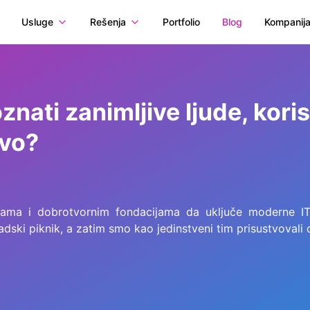
Usluge
Rešenja
Portfolio
Blog
Kompanij
ati zanimljive ljude, koris
ovo?
ama i dobrotvornim fondacijama da uključe moderne IT t
radski piknik, a zatim smo kao jedinstveni tim prisustvovali