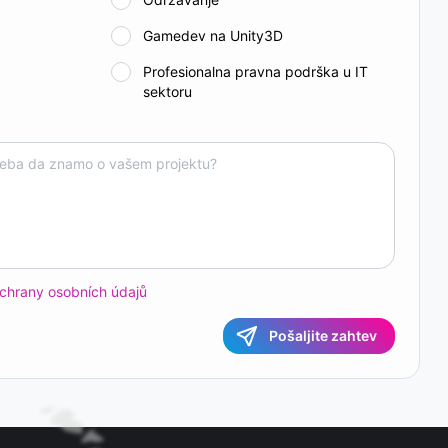
a
Gamedev na Unity3D
a
Profesionalna pravna podrška u IT
sektoru
chrany osobních údajů
Pošaljite zahtev