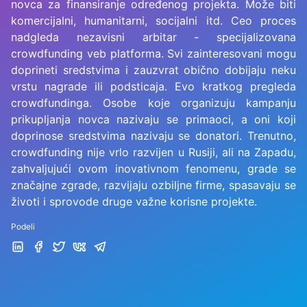
novca za finansiranje određenog projekta. Može biti
komercijalni, humanitarni, socijalni itd. Ceo proces
nadgleda nezavisni arbitar - specijalizovana
crowdfunding veb platforma. Svi zainteresovani mogu
doprineti sredstvima i zauzvrat obično dobijaju neku
vrstu nagrade ili podsticaja. Evo kratkog pregleda
crowdfundinga. Osobe koje organizuju kampanju
prikupljanja novca nazivaju se primaoci, a oni koji
doprinose sredstvima nazivaju se donatori. Trenutno,
crowdfunding nije vrlo razvijen u Rusiji, ali na Zapadu,
zahvaljujući ovom inovativnom fenomenu, grade se
značajne zgrade, razvijaju ozbiljne firme, spasavaju se
životi i sprovode druge važne korisne projekte.
Podeli