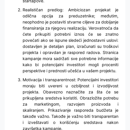
startapove.
Realističan predlog: Ambiciozan projekat je
odlična opcija za preduzetnike; međutim,
neophodno je postaviti stvarne ciljeve za dobijanje
finansiranja za njegovu realizaciju. Verovatnoća da
ćete prikupiti potrebni iznos će se znatno
povećati ako se ispune sledeći jednostavni uslovi:
dostavljen je detaljan plan, izračunati su troškovi
projekta i opravdan je raspored radova. Stranica
kampanje mora sadržati sve potrebne informacije
kako bi potencijalni investitori mogli proceniti
perspektive i prednosti učešća u vašem projektu.
Motivacija i transparentnost: Potencijalni investitori
moraju biti uvereni u ozbiljnost i izvodljivost
projekta. Obavezno naznačite za šta će se
prikupljena sredstva koristiti. Obrazložite potrebu
za marketingom, razvojem proizvoda i
skaliranjem. Prikazivanje rasporeda budžeta je
takođe važno. Takođe je važno biti transparentan
i izveštavati o korišćenju sredstava nakon
završetka kampanje.