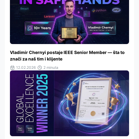
Vladimir Chernyi postaje IEEE Senior Member — šta to
znači za naš tim i klijente
12.02.2026
2 minuta