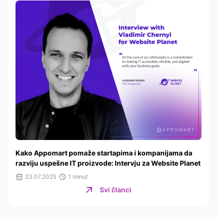
Kako Appomart pomaže startapima i kompanijama da
razviju uspešne IT proizvode: Intervju za Website Planet
23.07.2025
1 minut
Svi članci