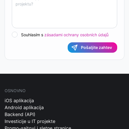
Souhlasím s
zásadami ochrany osobních údajů
Pošaljite zahtev
OSNOVNO
iOS aplikacija
Android aplikacija
Backend (API)
Investicije u IT projekte
Promo-sajtovi i sletne stranice