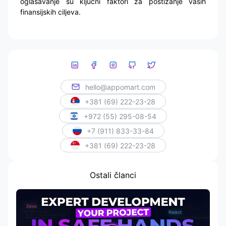
oglašavanje su ključni faktori za postizanje vaših
finansijskih ciljeva.
hello@appomart.com
+381 (69) 222-23-28
+972 (55) 295-08-54
+7 (911) 833-33-84
+381 (69) 222-23-28
Ostali članci