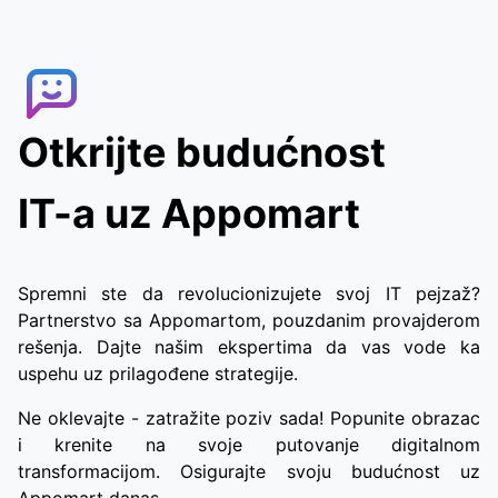
Otkrijte budućnost
IT-a uz Appomart
Spremni ste da revolucionizujete svoj IT pejzaž?
Partnerstvo sa Appomartom, pouzdanim provajderom
rešenja. Dajte našim ekspertima da vas vode ka
uspehu uz prilagođene strategije.
Ne oklevajte - zatražite poziv sada! Popunite obrazac
i krenite na svoje putovanje digitalnom
transformacijom. Osigurajte svoju budućnost uz
Appomart danas.