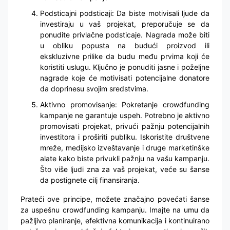
Podsticajni podsticaji: Da biste motivisali ljude da
investiraju u vaš projekat, preporučuje se da
ponudite privlačne podsticaje. Nagrada može biti
u obliku popusta na budući proizvod ili
ekskluzivne prilike da budu među prvima koji će
koristiti uslugu. Ključno je ponuditi jasne i poželjne
nagrade koje će motivisati potencijalne donatore
da doprinesu svojim sredstvima.
Aktivno promovisanje: Pokretanje crowdfunding
kampanje ne garantuje uspeh. Potrebno je aktivno
promovisati projekat, privući pažnju potencijalnih
investitora i proširiti publiku. Iskoristite društvene
mreže, medijsko izveštavanje i druge marketinške
alate kako biste privukli pažnju na vašu kampanju.
Što više ljudi zna za vaš projekat, veće su šanse
da postignete cilj finansiranja.
Prateći ove principe, možete značajno povećati šanse
za uspešnu crowdfunding kampanju. Imajte na umu da
pažljivo planiranje, efektivna komunikacija i kontinuirano