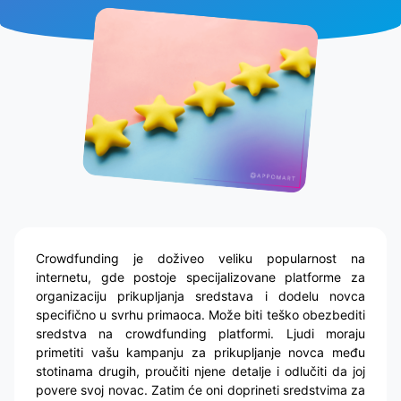
Crowdfunding je doživeo veliku popularnost na
internetu, gde postoje specijalizovane platforme za
organizaciju prikupljanja sredstava i dodelu novca
specifično u svrhu primaoca. Može biti teško obezbediti
sredstva na crowdfunding platformi. Ljudi moraju
primetiti vašu kampanju za prikupljanje novca među
stotinama drugih, proučiti njene detalje i odlučiti da joj
povere svoj novac. Zatim će oni doprineti sredstvima za