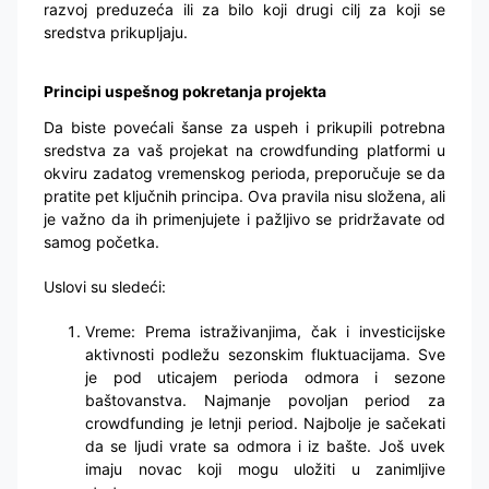
razvoj preduzeća ili za bilo koji drugi cilj za koji se
sredstva prikupljaju.
Principi uspešnog pokretanja projekta
Da biste povećali šanse za uspeh i prikupili potrebna
sredstva za vaš projekat na crowdfunding platformi u
okviru zadatog vremenskog perioda, preporučuje se da
pratite pet ključnih principa. Ova pravila nisu složena, ali
je važno da ih primenjujete i pažljivo se pridržavate od
samog početka.
Uslovi su sledeći:
Vreme: Prema istraživanjima, čak i investicijske
aktivnosti podležu sezonskim fluktuacijama. Sve
je pod uticajem perioda odmora i sezone
baštovanstva. Najmanje povoljan period za
crowdfunding je letnji period. Najbolje je sačekati
da se ljudi vrate sa odmora i iz bašte. Još uvek
imaju novac koji mogu uložiti u zanimljive