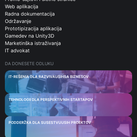
Web aplikacija
Radna dokumentacija
Održavanje
Prototipizacija aplikacija
Gamedev na Unity3D
Marketinška istraživanja
IT advokat
DA DONESETE ODLUKU
IT-REŠENIA DLA RAZVIVAUSIHSA BIZNESOV
TEHNOLOGII DLA PERSPEKTIVNIH STARTAPOV
PODDERŽKA DLA SUSESTVUUSIH PROEKTOV