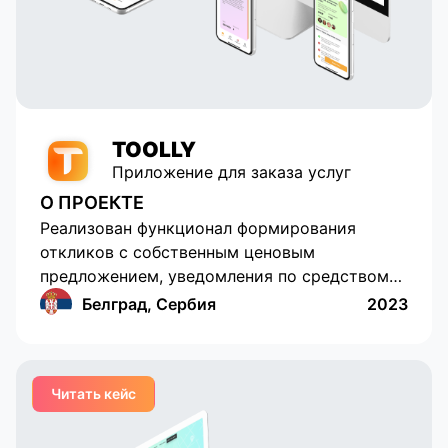
TOOLLY
Приложение для заказа услуг
О ПРОЕКТЕ
Реализован функционал формирования
откликов с собственным ценовым
предложением, уведомления по средством
push-уведомлений, возможность выставить
Белград, Сербия
2023
оценку и оставить комментарии, встроенных
чатов и подключения платежных систем.
Локаничный дизайн, понятный интерфейс,
Читать кейс
удобная и функциональная
административная часть для корпоративных
клиентов, удобная система взаиморасчетов