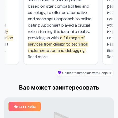
e,
based on star compatibilities and
решени
astrology, to offer an alternative
исслед
and meaningful approach to online
сущест
ol
dating. Appomart played a crucial
ухода 
sly
role in turning this idea into reality,
их раб
nd an
providing us with
a full range of
систем
hat
services from design to technical
надежн
implementation and debugging.
высоки
ers.
They managed the complex
безопа
Read more
Read m
mathematical computations
0
required in our project, which was
Collect testimonials with Senja
s
—
probably the most challenging part
's
of the work that other contractors
Вас может заинтересовать
ket
couldn't handle. From the first
and
meeting, the Appomart team
ivered
immersed itself deeply in our plans,
Читать кейс
ged
suggesting creative solutions for
organizing user interfaces,