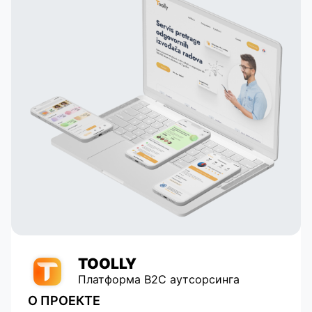
integrating astrological services,
 their
and creating dynamic profiles. They
tail
built their own system that
analyzes astrological data and
y to
suggests potentially compatible
pairs to the user, which is a key
 in
element of our application. Thanks
to their talent and dedication, our
service has grown and become
popular with tens of thousands of
active users. Appomart continues
to be an indispensable technical
partner, responding to our
requests promptly.
TOOLLY
Платформа B2C аутсорсинга
О ПРОЕКТЕ