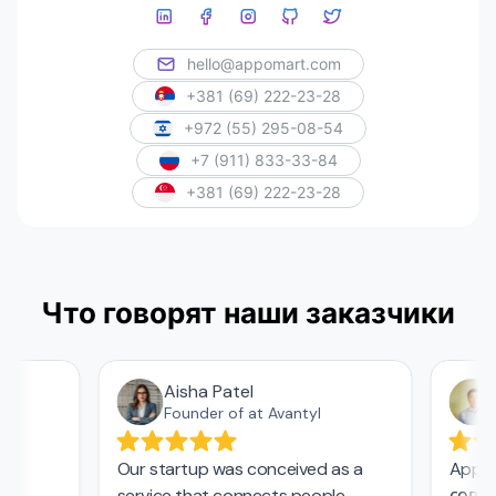
hello@appomart.com
+381 (69) 222-23-28
+972 (55) 295-08-54
+7 (911) 833-33-84
+381 (69) 222-23-28
Что говорят наши заказчики
Aisha Patel
А
Founder of at Avantyl
Our startup was conceived as a
Appoma
service that connects people
соврем