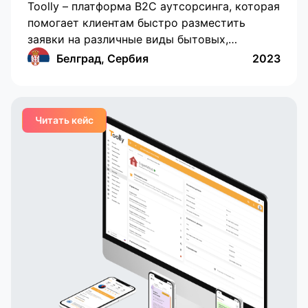
Toolly – платформа B2C аутсорсинга, которая
помогает клиентам быстро разместить
заявки на различные виды бытовых,
профессиональных и образовательных услуг,
Белград, Сербия
2023
а компаниям и специалистам регулярно и в
удобном формате получать заказы. В данном
приложении реализованы функции создания
Читать кейс
заказов по множеству различных категорий,
задавая дополнительные уникальные
параметры