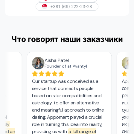
+381 (69) 222-23-28
Что говорят наши заказчики
Aisha Patel
А
Founder of at Avantyl
Our startup was conceived as a
Appoma
service that connects people
соврем
e,
based on star compatibilities and
решени
astrology, to offer an alternative
исслед
and meaningful approach to online
сущест
ol
dating. Appomart played a crucial
ухода 
sly
role in turning this idea into reality,
их раб
and an
providing us with
a full range of
систем