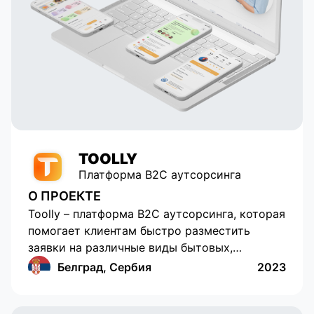
to their talent and dedication, our
service has grown and become
popular with tens of thousands of
active users. Appomart continues
to be an indispensable technical
partner, responding to our
requests promptly.
TOOLLY
Платформа B2C аутсорсинга
О ПРОЕКТЕ
Toolly – платформа B2C аутсорсинга, которая
помогает клиентам быстро разместить
заявки на различные виды бытовых,
профессиональных и образовательных услуг,
Белград, Сербия
2023
а компаниям и специалистам регулярно и в
удобном формате получать заказы. В данном