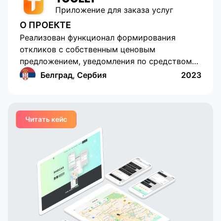
Приложение для заказа услуг
О ПРОЕКТЕ
Реализован функционал формирования
откликов с собственным ценовым
предложением, уведомления по средством
push-уведомлений, возможность выставить
Белград, Сербия
2023
оценку и оставить комментарии, встроенных
чатов и подключения платежных систем.
Локаничный дизайн, понятный интерфейс,
Читать кейс
удобная и функциональная
административная часть для корпоративных
клиентов, удобная система взаиморасчетов
и встроенная аналитика - все это создает
революцию на Сербском рынке it-сервисов.