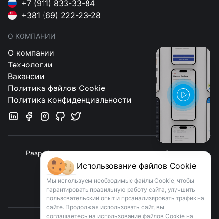
+7 (911) 833-33-84
+381 (69) 222-23-28
О КОМПАНИИ
О компании
Технологии
Вакансии
Политика файлов Cookie
Политика конфиденциальности
Разработка клиентоориентированных мобильных
приложений и веб-сервис
Использование файлов Cookie
Мы используем необходимые файлы Cookie, чтобы
Связаться
гарантировать правильную работу сайта, улучшить
пользовательский опыт и проанализировать трафик на
сайте. Продолжая использовать сайт, вы
соглашаетесь на использование файлов Cookie на