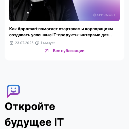
Как Appomart помогает стартапам и корпорациям
создавать успешные IT-продукты: интервью для
Website Planet
23.07.2025
1 минута
Все публикации
Откройте
будущее IT