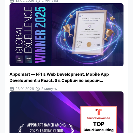
12.02.2026
2 минуты
Appomart — №1 в Web Development, Mobile App
Development и ReactJS в Сербии по версии
TechBehemoths 2025
26.01.2026
2 минуты