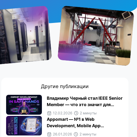
Другие публикации
Владимир Черный стал IEEE Senior
Member — что это значит для
команды и клиентов
12.02.2026
2 минуты
Appomart — №1 в Web
Development, Mobile App
Development и ReactJS в Сербии по
26.01.2026
2 минуты