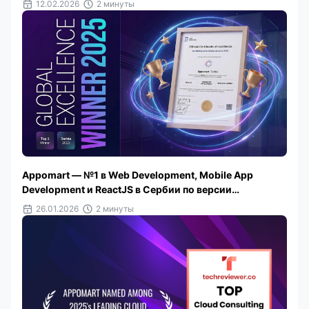
12.02.2026
2 минуты
Appomart — №1 в Web Development, Mobile App
Development и ReactJS в Сербии по версии
TechBehemoths 2025
26.01.2026
2 минуты