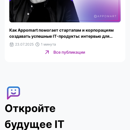
Как Appomart помогает стартапам и корпорациям
создавать успешные IT-продукты: интервью для
Website Planet
23.07.2025
1 минута
Все публикации
Откройте
будущее IT