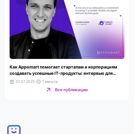
Как Appomart помогает стартапам и корпорациям
создавать успешные IT-продукты: интервью для
Website Planet
23.07.2025
1 минута
Все публикации