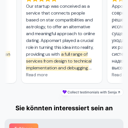
Our startup was conceived as a
Appomart
service that connects people
современ
based on star compatibilities and
решения 
astrology, to offer an alternative
исследова
and meaningful approach to online
существе
dating. Appomart played a crucial
ухода за 
role in turning this idea into reality,
их работе
 an
providing us with
a full range of
системой
services from design to technical
надежный
implementation and debugging.
высокие 
.
They managed the complex
безопасно
Read more
Read more
mathematical computations
required in our project, which was
Collect testimonials with Senja
—
probably the most challenging part
of the work that other contractors
Sie könnten interessiert sein an
couldn't handle. From the first
meeting, the Appomart team
red
immersed itself deeply in our plans,