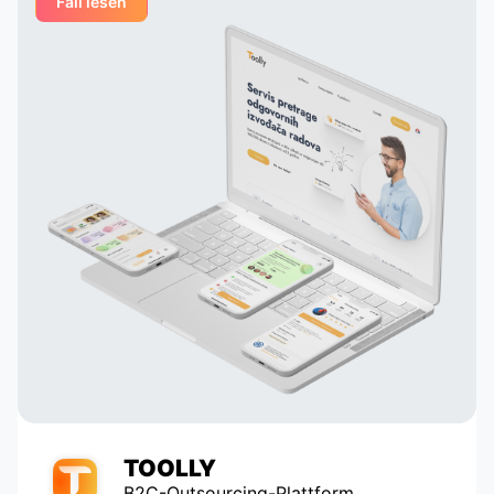
Fall lesen
suggesting creative solutions for
organizing user interfaces,
integrating astrological services,
eir
and creating dynamic profiles. They
l
built their own system that
analyzes astrological data and
o
suggests potentially compatible
pairs to the user, which is a key
element of our application. Thanks
to their talent and dedication, our
service has grown and become
popular with tens of thousands of
active users. Appomart continues
to be an indispensable technical
partner, responding to our
requests promptly.
TOOLLY
B2C-Outsourcing-Plattform