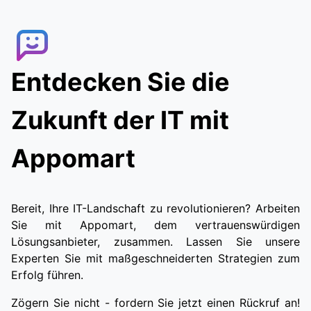
effiziente Möglichkeit, Lebensmittel zu
bestellen. Kunden können die gewünschten
Artikel auswählen, und dann wird ein Lieferant
mit der Bestellung beauftragt. Kunden können
Entdecken Sie die
den Lieferanten in Echtzeit verfolgen, sodass
sie ihre Lebensmittel schnell und bequem
erhalten können.
Zukunft der IT mit
Appomart
Bereit, Ihre IT-Landschaft zu revolutionieren? Arbeiten
Sie mit Appomart, dem vertrauenswürdigen
Lösungsanbieter, zusammen. Lassen Sie unsere
Experten Sie mit maßgeschneiderten Strategien zum
Erfolg führen.
Zögern Sie nicht - fordern Sie jetzt einen Rückruf an!