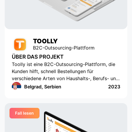
active users. Appomart continues
to be an indispensable technical
partner, responding to our
requests promptly.
TOOLLY
B2C-Outsourcing-Plattform
ÜBER DAS PROJEKT
Toolly ist eine B2C-Outsourcing-Plattform, die
Kunden hilft, schnell Bestellungen für
verschiedene Arten von Haushalts-, Berufs- und
Bildungsdienstleistungen aufzugeben, und
Belgrad, Serbien
2023
Unternehmen und Fachleute erhalten
Bestellungen regelmäßig und in einem
praktischen Format
Fall lesen