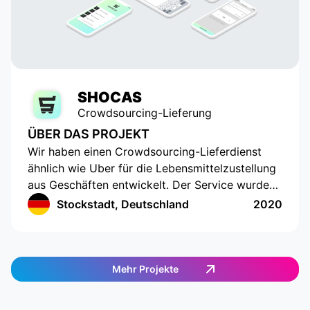
SHOCAS
Crowdsourcing-Lieferung
ÜBER DAS PROJEKT
Wir haben einen Crowdsourcing-Lieferdienst
ähnlich wie Uber für die Lebensmittelzustellung
aus Geschäften entwickelt. Der Service wurde
für diejenigen entwickelt, die keine Zeit oder
Stockstadt, Deutschland
2020
Möglichkeit haben, selbst Lebensmittel
einzukaufen. Die App verfügt über eine
innovative Benutzeroberfläche mit
Standortverfolgung und der Erstellung einer
Mehr Projekte
Einkaufsliste. Die App funktioniert in
Deutschland und bietet eine einfache und