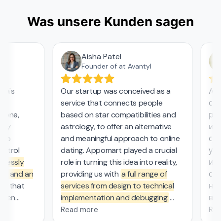
Was unsere Kunden sagen
Aisha Patel
Founder of at Avantyl
a's
Our startup was conceived as a
Appo
service that connects people
совр
one,
based on star compatibilities and
реше
ly
astrology, to offer an alternative
иссл
wo
and meaningful approach to online
суще
trol
dating. Appomart played a crucial
уход
essly
role in turning this idea into reality,
их р
s and an
providing us with
a full range of
сист
m
that
services from design to technical
наде
een
implementation and debugging.
высо
viders.
They managed the complex
безо
Read more
Read