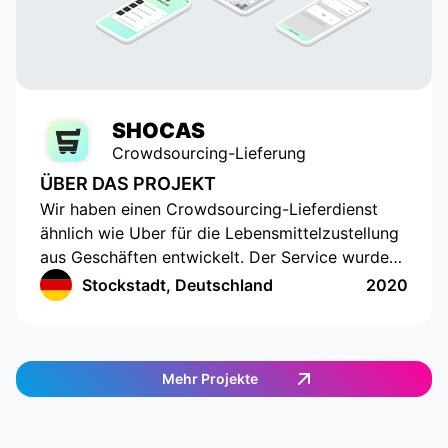
SHOCAS
Crowdsourcing-Lieferung
ÜBER DAS PROJEKT
Wir haben einen Crowdsourcing-Lieferdienst
ähnlich wie Uber für die Lebensmittelzustellung
aus Geschäften entwickelt. Der Service wurde
für diejenigen entwickelt, die keine Zeit oder
Stockstadt, Deutschland
2020
Möglichkeit haben, selbst Lebensmittel
einzukaufen. Die App verfügt über eine
innovative Benutzeroberfläche mit
Standortverfolgung und der Erstellung einer
Mehr Projekte
Einkaufsliste. Die App funktioniert in
Deutschland und bietet eine einfache und