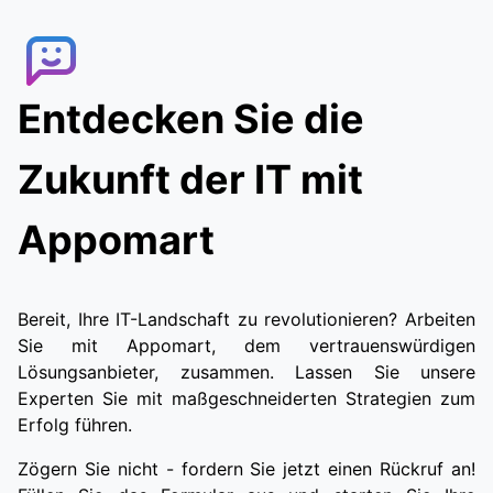
effiziente Möglichkeit, Lebensmittel zu
bestellen. Kunden können die gewünschten
Artikel auswählen, und dann wird ein Lieferant
mit der Bestellung beauftragt. Kunden können
Entdecken Sie die
den Lieferanten in Echtzeit verfolgen, sodass
sie ihre Lebensmittel schnell und bequem
erhalten können.
Zukunft der IT mit
Appomart
Bereit, Ihre IT-Landschaft zu revolutionieren? Arbeiten
Sie mit Appomart, dem vertrauenswürdigen
Lösungsanbieter, zusammen. Lassen Sie unsere
Experten Sie mit maßgeschneiderten Strategien zum
Erfolg führen.
Zögern Sie nicht - fordern Sie jetzt einen Rückruf an!