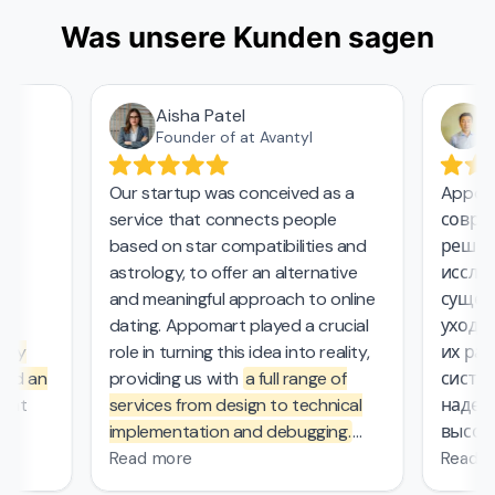
Was unsere Kunden sagen
Aisha Patel
Аз
Founder of at Avantyl
Our startup was conceived as a
Appomar
service that connects people
совреме
,
based on star compatibilities and
решени
astrology, to offer an alternative
исследо
and meaningful approach to online
существ
l
dating. Appomart played a crucial
ухода з
ly
role in turning this idea into reality,
их рабо
nd an
providing us with
a full range of
систем
at
services from design to technical
надежн
implementation and debugging.
высокие
rs.
They managed the complex
безопас
Read more
Read mo
mathematical computations