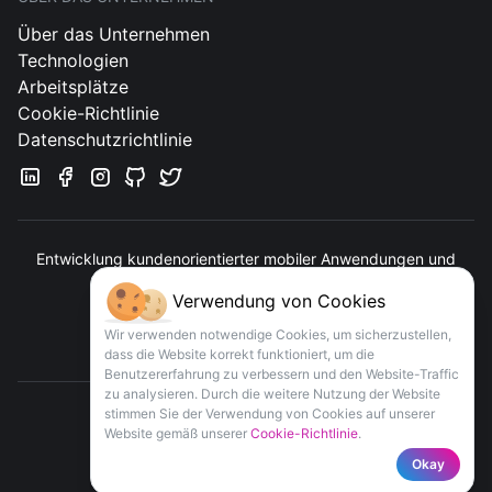
Über das Unternehmen
Technologien
Arbeitsplätze
Cookie-Richtlinie
Datenschutzrichtlinie
Entwicklung kundenorientierter mobiler Anwendungen und
Webservices
Verwendung von Cookies
Kontakt
Wir verwenden notwendige Cookies, um sicherzustellen,
dass die Website korrekt funktioniert, um die
Benutzererfahrung zu verbessern und den Website-Traffic
zu analysieren. Durch die weitere Nutzung der Website
stimmen Sie der Verwendung von Cookies auf unserer
Website gemäß unserer
Cookie-Richtlinie
.
COPYRIGHT
APPOMART
© 2016-
2026
Okay