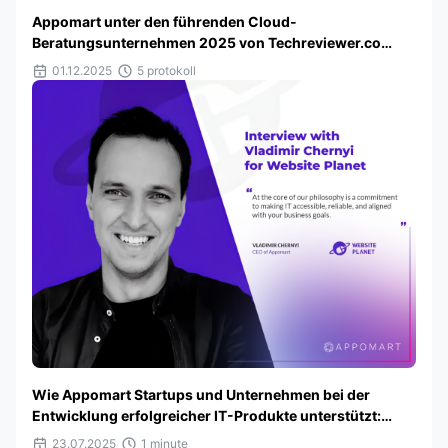
Appomart unter den führenden Cloud-
Beratungsunternehmen 2025 von Techreviewer.co
ausgezeichnet
01.12.2025
5 protokoll
Wie Appomart Startups und Unternehmen bei der
Entwicklung erfolgreicher IT-Produkte unterstützt:
Interview für Website Planet
23.07.2025
1 minute