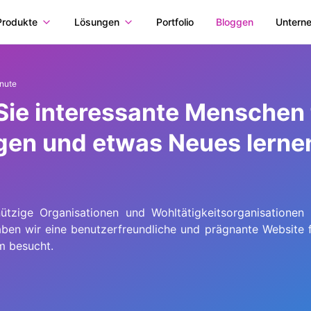
Produkte
Lösungen
Portfolio
Bloggen
Untern
inute
ie interessante Menschen tr
ngen und etwas Neues lerne
ützige Organisationen und Wohltätigkeitsorganisationen 
aben wir eine benutzerfreundliche und prägnante Website f
m besucht.