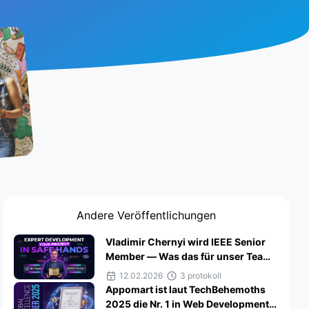
Andere Veröffentlichungen
Vladimir Chernyi wird IEEE Senior
Member — Was das für unser Team
und Kunden bedeutet
12.02.2026
3 protokoll
Appomart ist laut TechBehemoths
2025 die Nr. 1 in Web Development,