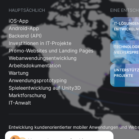
HAUPTSÄCHLICH
EINE ENTSCH
iOS-App
IT-LÖSUNGEN
Android-App
ENTWICKELN
Backend (API)
Investitionen in IT-Projekte
TECHNOLOGI
Promo-Websites und Landing Pages
VIELVERSPR
Webanwendungsentwicklung
Arbeitsdokumentation
UNTERSTÜTZ
Wartung
PROJEKTE
Anwendungsprototyping
Spieleentwicklung auf Unity3D
Marktforschung
IT-Anwalt
Entwicklung kundenorientierter mobiler Anwendungen und Webs