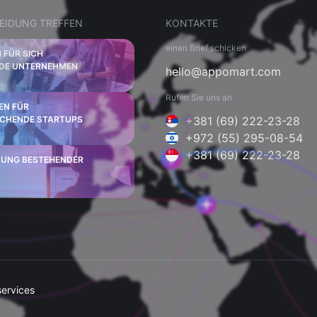
EIDUNG TREFFEN
KONTAKTE
einen Brief schicken
 FÜR SICH
DE UNTERNEHMEN
hello@appomart.com
Rufen Sie uns an
EN FÜR
ECHENDE STARTUPS
+381 (69) 222-23-28
+972 (55) 295-08-54
+381 (69) 222-23-28
UNG BESTEHENDER
ervices