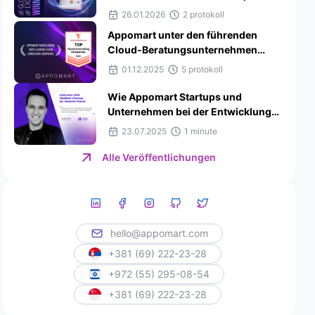
Mobile App Development und
26.01.2026
2 protokoll
ReactJS in Serbien
Appomart unter den führenden
Cloud-Beratungsunternehmen
2025 von Techreviewer.co
01.12.2025
5 protokoll
ausgezeichnet
Wie Appomart Startups und
Unternehmen bei der Entwicklung
erfolgreicher IT-Produkte
23.07.2025
1 minute
unterstützt: Interview für Website
Planet
Alle Veröffentlichungen
hello@appomart.com
+381 (69) 222-23-28
+972 (55) 295-08-54
+381 (69) 222-23-28