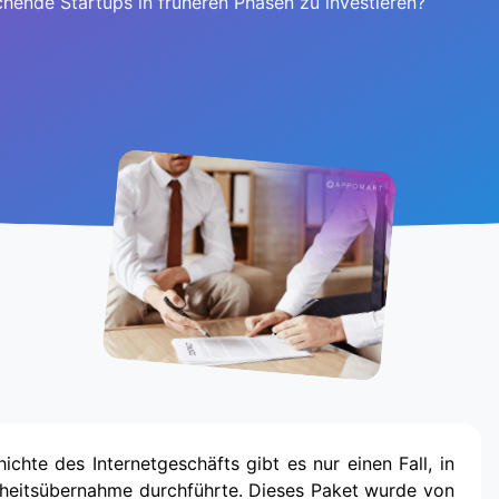
chende Startups in früheren Phasen zu investieren?
ichte des Internetgeschäfts gibt es nur einen Fall, in
rheitsübernahme durchführte. Dieses Paket wurde von