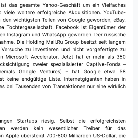
 ist das gesamte Yahoo-Geschäft um ein Vielfaches
 viele weitere erfolgreiche Akquisitionen. YouTube-
 den wichtigsten Teilen von Google geworden, eBay,
ine Tochtergesellschaft. Facebook ist Eigentümer der
rmen Instagram und WhatsApp geworden. Der russische
nahme. Die Holding Mail.Ru Group besitzt seit langem
 Versuche zu investieren und nicht vorgefertigte zu
en Microsoft Accelerator. Jetzt hat er mehr als 350
ksichtigung zweier spezialisierter Captive-Fonds –
ehemals Google Ventures) – hat Google etwa 58
st keine endgültige Liste. Internetgiganten haben in
es bei Tausenden von Transaktionen nur eine wirklich
gen Startups riesig. Selbst die erfolgreichsten
hmen werden kein wesentlicher Treiber für das
n Apple übersteigt 700-800 Milliarden US-Dollar, die