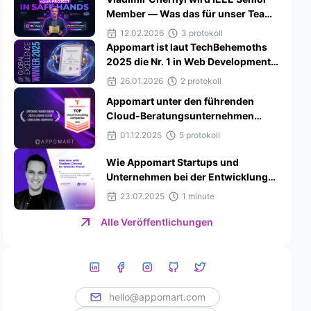
Member — Was das für unser Team
und Kunden bedeutet
12.02.2026
3 protokoll
Appomart ist laut TechBehemoths
2025 die Nr. 1 in Web Development,
Mobile App Development und
26.01.2026
2 protokoll
ReactJS in Serbien
Appomart unter den führenden
Cloud-Beratungsunternehmen
2025 von Techreviewer.co
01.12.2025
5 protokoll
ausgezeichnet
Wie Appomart Startups und
Unternehmen bei der Entwicklung
erfolgreicher IT-Produkte
23.07.2025
1 minute
unterstützt: Interview für Website
Planet
Alle Veröffentlichungen
hello@appomart.com