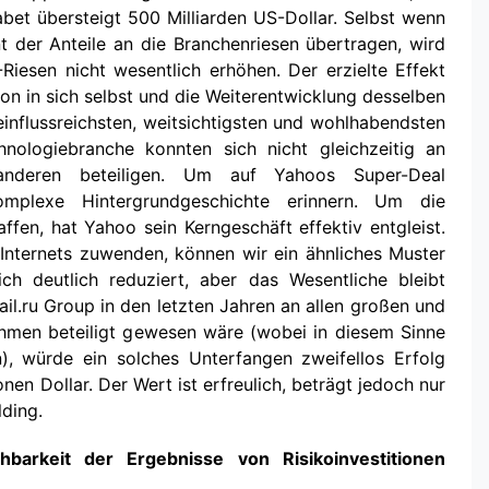
abet übersteigt 500 Milliarden US-Dollar. Selbst wenn
nt der Anteile an die Branchenriesen übertragen, wird
-Riesen nicht wesentlich erhöhen. Der erzielte Effekt
tion in sich selbst und die Weiterentwicklung desselben
influssreichsten, weitsichtigsten und wohlhabendsten
nologiebranche konnten sich nicht gleichzeitig an
anderen beteiligen. Um auf Yahoos Super-Deal
plexe Hintergrundgeschichte erinnern. Um die
ffen, hat Yahoo sein Kerngeschäft effektiv entgleist.
nternets zuwenden, können wir ein ähnliches Muster
lich deutlich reduziert, aber das Wesentliche bleibt
ail.ru Group in den letzten Jahren an allen großen und
nehmen beteiligt gewesen wäre (wobei in diesem Sinne
), würde ein solches Unterfangen zweifellos Erfolg
en Dollar. Der Wert ist erfreulich, beträgt jedoch nur
lding.
arkeit der Ergebnisse von Risikoinvestitionen