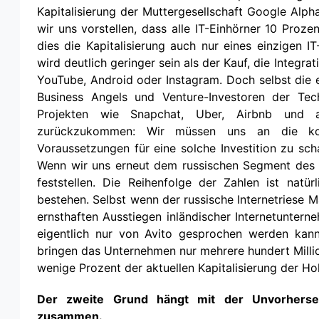
Kapitalisierung der Muttergesellschaft Google Alph
wir uns vorstellen, dass alle IT-Einhörner 10 Proze
dies die Kapitalisierung auch nur eines einzigen IT
wird deutlich geringer sein als der Kauf, die Integra
YouTube, Android oder Instagram. Doch selbst die e
Business Angels und Venture-Investoren der Tech
Projekten wie Snapchat, Uber, Airbnb und 
zurückzukommen: Wir müssen uns an die kom
Voraussetzungen für eine solche Investition zu scha
Wenn wir uns erneut dem russischen Segment des I
feststellen. Die Reihenfolge der Zahlen ist natür
bestehen. Selbst wenn der russische Internetriese M
ernsthaften Ausstiegen inländischer Internetunter
eigentlich nur von Avito gesprochen werden kann
bringen das Unternehmen nur mehrere hundert Million
wenige Prozent der aktuellen Kapitalisierung der Ho
Der zweite Grund hängt mit der Unvorhersehb
zusammen.