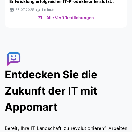
Entwicklung erfolgreicher IT-Produkte unterstützt:
Interview für Website Planet
23.07.2025
1 minute
Alle Veröffentlichungen
Entdecken Sie die
Zukunft der IT mit
Appomart
Bereit, Ihre IT-Landschaft zu revolutionieren? Arbeiten