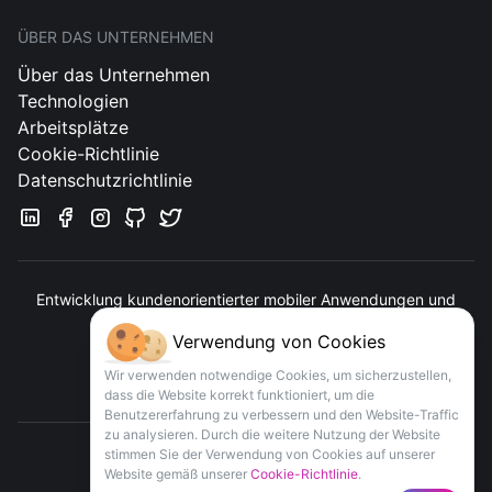
ÜBER DAS UNTERNEHMEN
Über das Unternehmen
Technologien
Arbeitsplätze
Cookie-Richtlinie
Datenschutzrichtlinie
Entwicklung kundenorientierter mobiler Anwendungen und
Webservices
Verwendung von Cookies
Kontakt
Wir verwenden notwendige Cookies, um sicherzustellen,
dass die Website korrekt funktioniert, um die
Benutzererfahrung zu verbessern und den Website-Traffic
zu analysieren. Durch die weitere Nutzung der Website
stimmen Sie der Verwendung von Cookies auf unserer
Website gemäß unserer
Cookie-Richtlinie
.
COPYRIGHT
APPOMART
© 2016-
2026