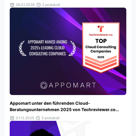
Serbien
26.01.2026
2 protokoll
Appomart unter den führenden Cloud-
Beratungsunternehmen 2025 von Techreviewer.co
ausgezeichnet
01.12.2025
5 protokoll